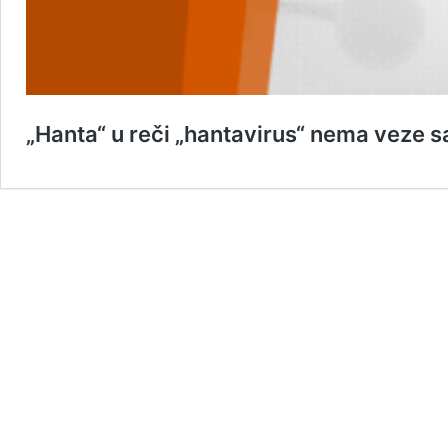
„Hanta“ u reči „hantavirus“ nema veze 