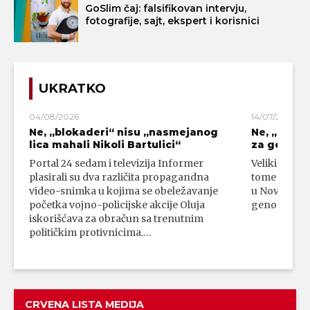
GoSlim čaj: falsifikovan intervju,
fotografije, sajt, ekspert i korisnici
UKRATKO
04/08/2026
14/07/2026
Ne, „blokaderi“ nisu „nasmejanog
Ne, „bloka
lica mahali Nikoli Bartulici“
za genoci
Portal 24 sedam i televizija Informer
Veliki broj 
plasirali su dva različita propagandna
tome da su 
video-snimka u kojima se obeležavanje
u Novom Paz
početka vojno-policijske akcije Oluja
genocidni n
iskorišćava za obračun sa trenutnim
političkim protivnicima.…
CRVENA LISTA MEDIJA