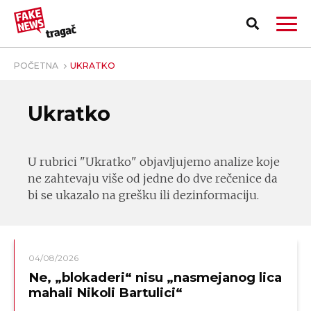
POČETNA
UKRATKO
Ukratko
U rubrici "Ukratko" objavljujemo analize koje
ne zahtevaju više od jedne do dve rečenice da
bi se ukazalo na grešku ili dezinformaciju.
04/08/2026
PRIJAVI LAŽNU VEST!
Ne, „blokaderi“ nisu „nasmejanog lica
mahali Nikoli Bartulici“