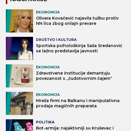
EKONOMIJA
Olivera Kovačević najavila tužbu protiv
NN lica zbog onlajn prevare
DRUŠTVO I KULTURA
Sportska psihološkinja Saša Sredanović
se lažno predstavlja javnosti
EKONOMIJA
Zdravstvene institucije demantuju
povezanost s „čudotvornim čajem“
EKONOMIJA
Mreža firmi na Balkanu i manipulativna
prodaja magičnih preparata
POLITIKA
Bot-armija: najaktivniji su Kruševac i