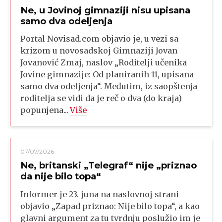
Ne, u Jovinoj gimnaziji nisu upisana
samo dva odeljenja
Portal Novisad.com objavio je, u vezi sa
krizom u novosadskoj Gimnaziji Jovan
Jovanović Zmaj, naslov „Roditelji učenika
Jovine gimnazije: Od planiranih 11, upisana
samo dva odeljenja“. Međutim, iz saopštenja
roditelja se vidi da je reč o dva (do kraja)
popunjena...
Više
07/07/2026
Ne, britanski „Telegraf“ nije „priznao
da nije bilo topa“
Informer je 23. juna na naslovnoj strani
objavio „Zapad priznao: Nije bilo topa“, a kao
glavni argument za tu tvrdnju poslužio im je