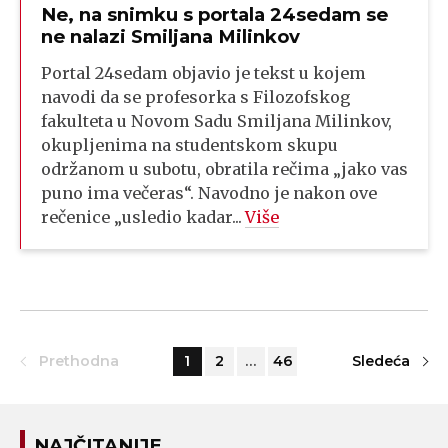
Ne, na snimku s portala 24sedam se
ne nalazi Smiljana Milinkov
Portal 24sedam objavio je tekst u kojem
navodi da se profesorka s Filozofskog
fakulteta u Novom Sadu Smiljana Milinkov,
okupljenima na studentskom skupu
održanom u subotu, obratila rečima „jako vas
puno ima večeras“. Navodno je nakon ove
rečenice „usledio kadar...
Više
Prethodna
1
2
…
46
Sledeća
NAJČITANIJE