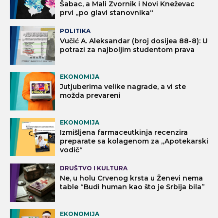
Šabac, a Mali Zvornik i Novi Kneževac
prvi „po glavi stanovnika“
POLITIKA
Vučić A. Aleksandar (broj dosijea 88-8): U
potrazi za najboljim studentom prava
EKONOMIJA
Jutjuberima velike nagrade, a vi ste
možda prevareni
EKONOMIJA
Izmišljena farmaceutkinja recenzira
preparate sa kolagenom za „Apotekarski
vodič“
DRUŠTVO I KULTURA
Ne, u holu Crvenog krsta u Ženevi nema
table “Budi human kao što je Srbija bila”
EKONOMIJA