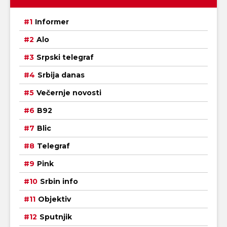
Informer
Alo
Srpski telegraf
Srbija danas
Večernje novosti
B92
Blic
Telegraf
Pink
Srbin info
Objektiv
Sputnjik