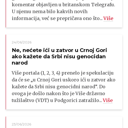
komentar objavljen u britanskom Telegrafu.
U njemu nema bilo kakvih novih
informacija, već se prepričava ono što...
Više
24/06/2026
Ne, nećete ići u zatvor u Crnoj Gori
ako kažete da Srbi nisu genocidan
narod
Više portala (1, 2, 3, 4) prenelo je spekulaciju
da će se „u Crnoj Gori uskoro ići u zatvor ako
kažete da Srbi nisu genocidni narod“. Do
ovoga je došlo nakon što je Više državno
tužilaštvo (VDT) u Podgorici zatražilo...
Više
23/06/2026