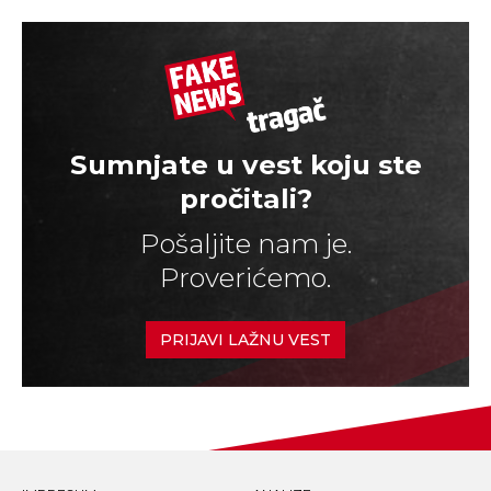
Sumnjate u vest koju ste
pročitali?
Pošaljite nam je.
Proverićemo.
PRIJAVI LAŽNU VEST