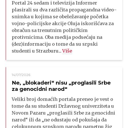
Portal 24 sedam i televizija Informer
plasirali su dva različita propagandna video-
snimka u kojima se obeležavanje početka
vojno-policijske akcije Oluja iskorišćava za
obračun sa trenutnim političkim
protivnicima. Oba medija podsećaju na
(dez)informaciju o tome da su srpski
studenti u Strazburu...
Više
14/07/2026
Ne, „blokaderi“ nisu „proglasili Srbe
za genocidni narod“
Veliki broj domaćih portala preneo je vest o
tome da su studenti Državnog univerziteta u
Novom Pazaru „proglasili Srbe za genocidni
narod“ ili da „ne odustaju od pokušaja da
celokupnom srpskom narodu nametnu žig