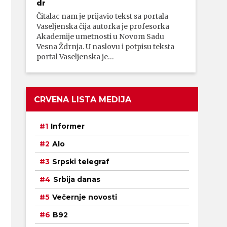
dr
Čitalac nam je prijavio tekst sa portala
Vaseljenska čija autorka je profesorka
Akademije umetnosti u Novom Sadu
Vesna Ždrnja. U naslovu i potpisu teksta
portal Vaseljenska je…
CRVENA LISTA MEDIJA
Informer
Alo
Srpski telegraf
Srbija danas
Večernje novosti
B92