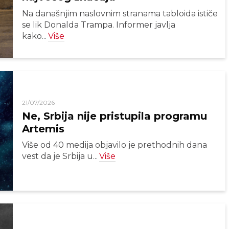
Na današnjim naslovnim stranama tabloida ističe
se lik Donalda Trampa. Informer javlja
kako...
Više
21/07/2026
Ne, Srbija nije pristupila programu
Artemis
Više od 40 medija objavilo je prethodnih dana
vest da je Srbija u...
Više