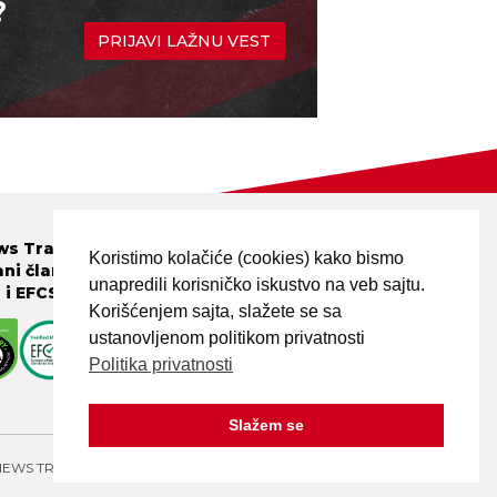
?
PRIJAVI LAŽNU VEST
PRATITE NAS
s Tragač je
Koristimo kolačiće (cookies) kako bismo
ani član mreža
unapredili korisničko iskustvo na veb sajtu.
N
i
EFCSN
.
Korišćenjem sajta, slažete se sa
ustanovljenom politikom privatnosti
PRIJAVI LAŽNU VEST!
Politika privatnosti
Slažem se
NEWS TRAGAČ - ALL RIGHTS RESERVED. DESIGN BY
ELDER