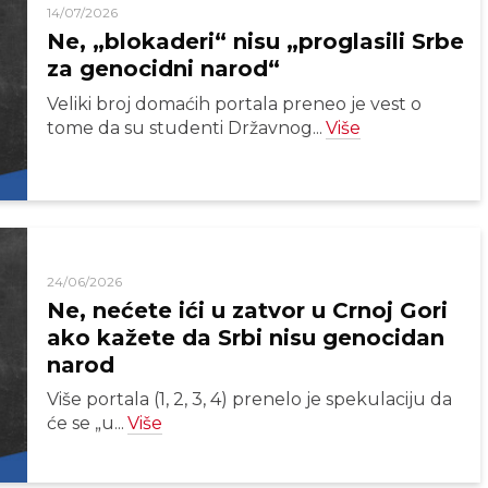
14/07/2026
Ne, „blokaderi“ nisu „proglasili Srbe
za genocidni narod“
Veliki broj domaćih portala preneo je vest o
tome da su studenti Državnog...
Više
24/06/2026
Ne, nećete ići u zatvor u Crnoj Gori
ako kažete da Srbi nisu genocidan
narod
Više portala (1, 2, 3, 4) prenelo je spekulaciju da
će se „u...
Više