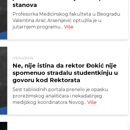
stanova
Profesorka Medicinskog fakulteta u Beogradu
Valentina Arsić Arsenijević optužila je u
jutarnjem programu...
Više
03/04/2026
Ne, nije istina da rektor Đokić nije
spomenuo stradalu studentkinju u
govoru kod Rektorata
Šest tabloidnih portala prenelo je opasku
prorežimskog analitičara i nekadašnjeg
medijskog koordinatora Novog...
Više