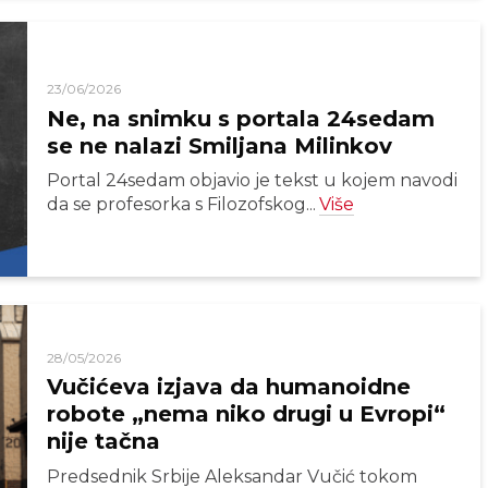
23/06/2026
Ne, na snimku s portala 24sedam
se ne nalazi Smiljana Milinkov
Portal 24sedam objavio je tekst u kojem navodi
da se profesorka s Filozofskog...
Više
28/05/2026
Vučićeva izjava da humanoidne
robote „nema niko drugi u Evropi“
nije tačna
Predsednik Srbije Aleksandar Vučić tokom