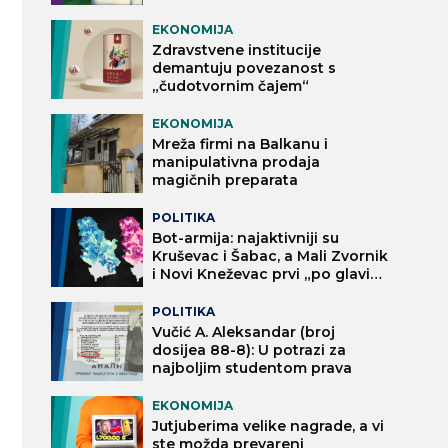
EKONOMIJA
Zdravstvene institucije
demantuju povezanost s
„čudotvornim čajem“
EKONOMIJA
Mreža firmi na Balkanu i
manipulativna prodaja
magičnih preparata
POLITIKA
Bot-armija: najaktivniji su
Kruševac i Šabac, a Mali Zvornik
i Novi Kneževac prvi „po glavi
stanovnika“
POLITIKA
Vučić A. Aleksandar (broj
dosijea 88-8): U potrazi za
najboljim studentom prava
EKONOMIJA
Jutjuberima velike nagrade, a vi
ste možda prevareni