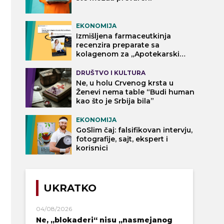
EKONOMIJA
Izmišljena farmaceutkinja
recenzira preparate sa
kolagenom za „Apotekarski
vodič“
DRUŠTVO I KULTURA
Ne, u holu Crvenog krsta u
Ženevi nema table “Budi human
kao što je Srbija bila”
EKONOMIJA
GoSlim čaj: falsifikovan intervju,
fotografije, sajt, ekspert i
korisnici
UKRATKO
04/08/2026
Ne, „blokaderi“ nisu „nasmejanog