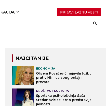
KACIJA
PRIJAVI LAŽNU VEST!
NAJČITANIJE
EKONOMIJA
Olivera Kovačević najavila tužbu
protiv NN lica zbog onlajn
prevare
DRUŠTVO I KULTURA
Sportska psihološkinja Saša
Sredanović se lažno predstavlja
javnosti