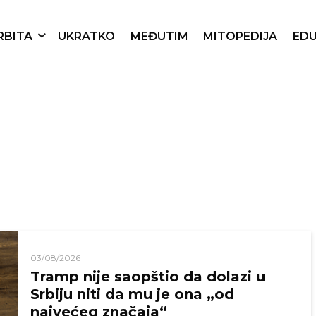
RBITA
UKRATKO
MEĐUTIM
MITOPEDIJA
EDU
03/08/2026
Tramp nije saopštio da dolazi u
Srbiju niti da mu je ona „od
najvećeg značaja“