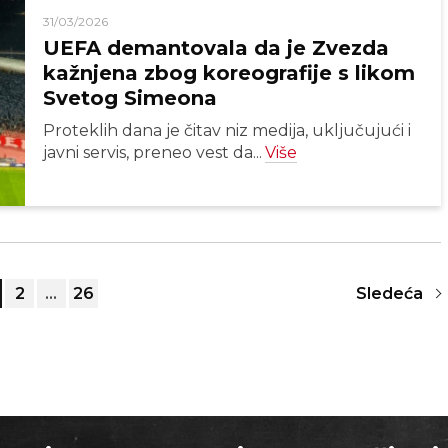
31/03/2026
UEFA demantovala da je Zvezda
kažnjena zbog koreografije s likom
Svetog Simeona
Proteklih dana je čitav niz medija, uključujući i
javni servis, preneo vest da...
Više
2
…
26
Sledeća