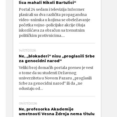
lica mahali Nikoli Bartulici“
Portal 24 sedam i televizija Informer
plasirali su dva različita propagandna
video-snimka u kojima se obeležavanje
početka vojno-policijske akcije Oluja
iskorišćava za obračun sa trenutnim
političkim protivnicima.…
14/07/2026
Ne, „blokaderi“ nisu „proglasili Srbe
za genocidni narod“
Veliki broj domaćih portala preneo je vest
o tome da su studenti Državnog
univerziteta u Novom Pazaru „proglasili
Srbe za genocidni narod“ ili da „ne
odustaju od…
09/07/2026
Ne, profesorka Akademije
umetnosti Vesna Ždrnja nema titulu