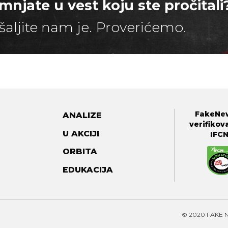
mnjate u vest koju ste pročitali
šaljite nam je. Proverićemo.
FakeNew
ANALIZE
verifikov
U AKCIJI
IFC
ORBITA
EDUKACIJA
© 2020 FAKE 