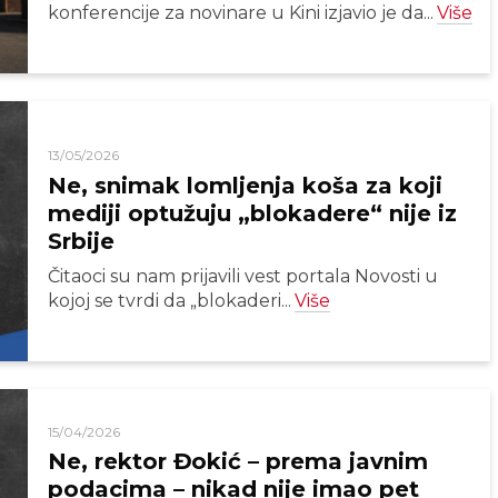
konferencije za novinare u Kini izjavio je da...
Više
13/05/2026
Ne, snimak lomljenja koša za koji
mediji optužuju „blokadere“ nije iz
Srbije
Čitaoci su nam prijavili vest portala Novosti u
kojoj se tvrdi da „blokaderi...
Više
15/04/2026
Ne, rektor Đokić – prema javnim
podacima – nikad nije imao pet