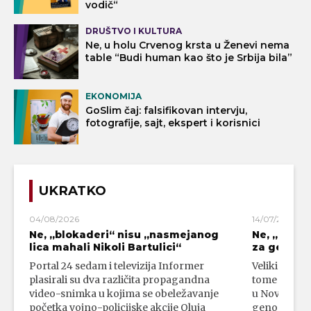
vodič“
DRUŠTVO I KULTURA
Ne, u holu Crvenog krsta u Ženevi nema
table “Budi human kao što je Srbija bila”
EKONOMIJA
GoSlim čaj: falsifikovan intervju,
fotografije, sajt, ekspert i korisnici
UKRATKO
04/08/2026
14/07/2026
Ne, „blokaderi“ nisu „nasmejanog
Ne, „bloka
lica mahali Nikoli Bartulici“
za genoci
Portal 24 sedam i televizija Informer
Veliki broj 
plasirali su dva različita propagandna
tome da su 
video-snimka u kojima se obeležavanje
u Novom Paz
početka vojno-policijske akcije Oluja
genocidni n