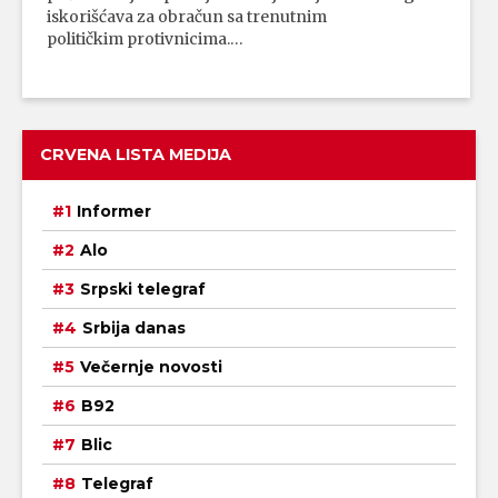
iskorišćava za obračun sa trenutnim
političkim protivnicima.…
CRVENA LISTA MEDIJA
Informer
Alo
Srpski telegraf
Srbija danas
Večernje novosti
B92
Blic
Telegraf