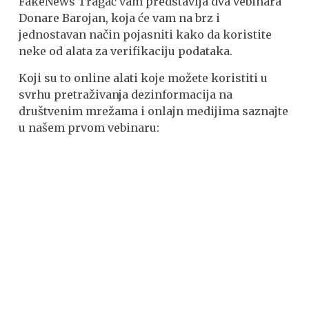
FakeNews Tragač vam predstavlja dva vebinara
Donare Barojan, koja će vam na brz i
jednostavan način pojasniti kako da koristite
neke od alata za verifikaciju podataka.
Koji su to online alati koje možete koristiti u
svrhu pretraživanja dezinformacija na
društvenim mrežama i onlajn medijima saznajte
u našem prvom vebinaru: