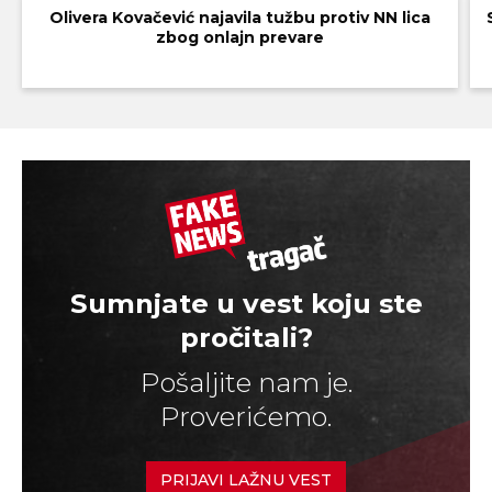
Olivera Kovačević najavila tužbu protiv NN lica
zbog onlajn prevare
Sumnjate u vest koju ste
pročitali?
Pošaljite nam je.
Proverićemo.
PRIJAVI LAŽNU VEST