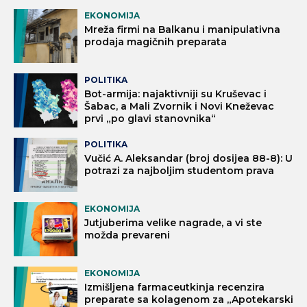
EKONOMIJA
Mreža firmi na Balkanu i manipulativna
prodaja magičnih preparata
POLITIKA
Bot-armija: najaktivniji su Kruševac i
Šabac, a Mali Zvornik i Novi Kneževac
prvi „po glavi stanovnika“
POLITIKA
Vučić A. Aleksandar (broj dosijea 88-8): U
potrazi za najboljim studentom prava
EKONOMIJA
Jutjuberima velike nagrade, a vi ste
možda prevareni
EKONOMIJA
Izmišljena farmaceutkinja recenzira
preparate sa kolagenom za „Apotekarski