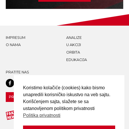
IMPRESUM
ANALIZE
O NAMA
U AKCIJI
ORBITA
EDUKACIJA
PRATITE NAS
Koristimo kolačiće (cookies) kako bismo
unapredili korisničko iskustvo na veb sajtu.
PRIJAVI LAŽNU VEST!
Korišćenjem sajta, slažete se sa
ustanovljenom politikom privatnosti
Politika privatnosti