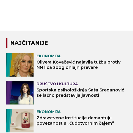
NAJČITANIJE
EKONOMIJA
Olivera Kovačević najavila tužbu protiv
NN lica zbog onlajn prevare
DRUŠTVO I KULTURA
Sportska psihološkinja Saša Sredanović
se lažno predstavlja javnosti
EKONOMIJA
Zdravstvene institucije demantuju
povezanost s „čudotvornim čajem“