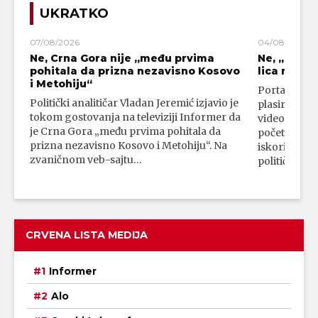
UKRATKO
07/08/2026
04/08/2026
Ne, Crna Gora nije „među prvima
Ne, „blok
pohitala da prizna nezavisno Kosovo
lica mahali
i Metohiju“
Portal 24 se
Politički analitičar Vladan Jeremić izjavio je
plasirali su
tokom gostovanja na televiziji Informer da
video-snimk
je Crna Gora „među prvima pohitala da
početka vojn
prizna nezavisno Kosovo i Metohiju“. Na
iskorišćava
zvaničnom veb-sajtu…
političkim 
CRVENA LISTA MEDIJA
Informer
Alo