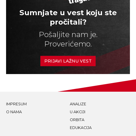
Sumnjate u vest koju ste
pročitali?
Pošaljite nam je.
Proverićemo.
PRIJAVI LAŽNU VEST
IMPRESUM
ANALIZE
O NAMA
U AKCIJI
ORBITA
EDUKACIJA