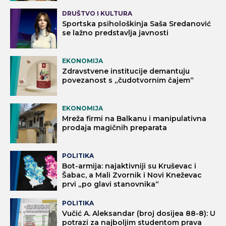
DRUŠTVO I KULTURA
Sportska psihološkinja Saša Sredanović
se lažno predstavlja javnosti
EKONOMIJA
Zdravstvene institucije demantuju
povezanost s „čudotvornim čajem“
EKONOMIJA
Mreža firmi na Balkanu i manipulativna
prodaja magičnih preparata
POLITIKA
Bot-armija: najaktivniji su Kruševac i
Šabac, a Mali Zvornik i Novi Kneževac
prvi „po glavi stanovnika“
POLITIKA
Vučić A. Aleksandar (broj dosijea 88-8): U
potrazi za najboljim studentom prava