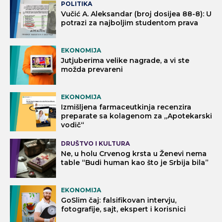
POLITIKA
Vučić A. Aleksandar (broj dosijea 88-8): U
potrazi za najboljim studentom prava
EKONOMIJA
Jutjuberima velike nagrade, a vi ste
možda prevareni
EKONOMIJA
Izmišljena farmaceutkinja recenzira
preparate sa kolagenom za „Apotekarski
vodič“
DRUŠTVO I KULTURA
Ne, u holu Crvenog krsta u Ženevi nema
table “Budi human kao što je Srbija bila”
EKONOMIJA
GoSlim čaj: falsifikovan intervju,
fotografije, sajt, ekspert i korisnici