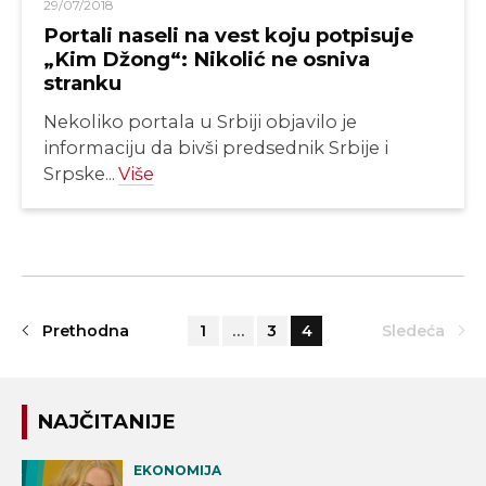
29/07/2018
Portali naseli na vest koju potpisuje
„Kim Džong“: Nikolić ne osniva
stranku
Nekoliko portala u Srbiji objavilo je
informaciju da bivši predsednik Srbije i
Srpske...
Više
Prethodna
1
…
3
4
Sledeća
NAJČITANIJE
EKONOMIJA