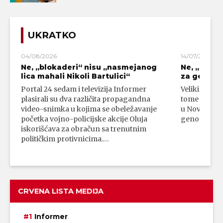
UKRATKO
04/08/2026
14/07/2026
Ne, „blokaderi“ nisu „nasmejanog
Ne, „bloka
lica mahali Nikoli Bartulici“
za genoci
Portal 24 sedam i televizija Informer
Veliki broj 
plasirali su dva različita propagandna
tome da su 
video-snimka u kojima se obeležavanje
u Novom Paz
početka vojno-policijske akcije Oluja
genocidni n
iskorišćava za obračun sa trenutnim
političkim protivnicima.…
CRVENA LISTA MEDIJA
Informer