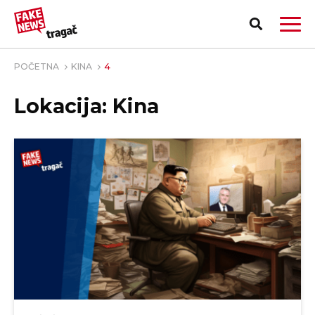
POČETNA
KINA
4
Lokacija: Kina
PRIJAVI LAŽNU VEST!