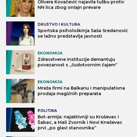
Olivera Kovačević najavila tužbu protiv
NN lica zbog onlajn prevare
DRUŠTVO I KULTURA
Sportska psihološkinja Saša Sredanović
se lažno predstavlja javnosti
EKONOMIJA
Zdravstvene institucije demantuju
povezanost s „čudotvornim čajem“
EKONOMIJA
Mreža firmi na Balkanu i manipulativna
prodaja magičnih preparata
POLITIKA
Bot-armija: najaktivniji su Kruševac i
Šabac, a Mali Zvornik i Novi Kneževac
prvi „po glavi stanovnika“