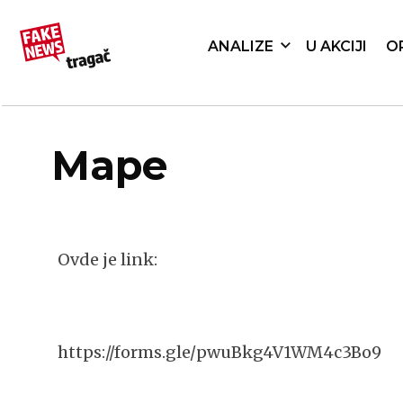
ANALIZE
U AKCIJI
O
Mape
Ovde je link:
https://forms.gle/pwuBkg4V1WM4c3Bo9