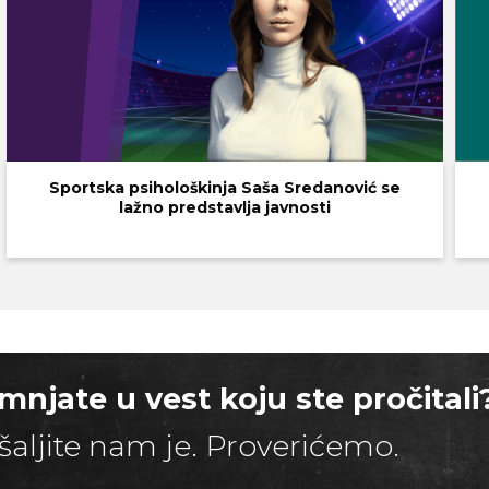
Sportska psihološkinja Saša Sredanović se
lažno predstavlja javnosti
mnjate u vest koju ste pročitali
šaljite nam je. Proverićemo.