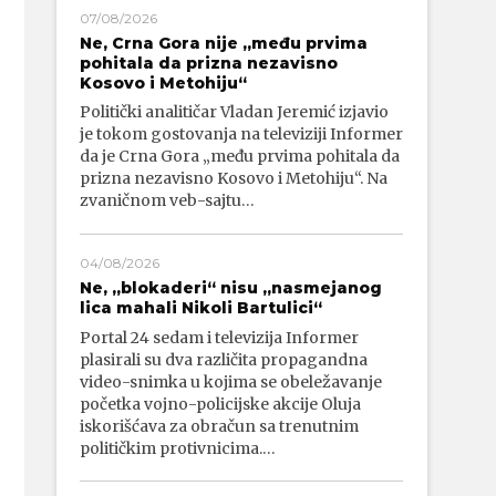
07/08/2026
Ne, Crna Gora nije „među prvima
pohitala da prizna nezavisno
Kosovo i Metohiju“
Politički analitičar Vladan Jeremić izjavio
je tokom gostovanja na televiziji Informer
da je Crna Gora „među prvima pohitala da
prizna nezavisno Kosovo i Metohiju“. Na
zvaničnom veb-sajtu…
04/08/2026
Ne, „blokaderi“ nisu „nasmejanog
lica mahali Nikoli Bartulici“
Portal 24 sedam i televizija Informer
plasirali su dva različita propagandna
video-snimka u kojima se obeležavanje
početka vojno-policijske akcije Oluja
iskorišćava za obračun sa trenutnim
političkim protivnicima.…