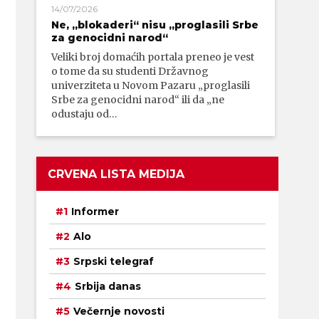
14/07/2026
Ne, „blokaderi“ nisu „proglasili Srbe
za genocidni narod“
Veliki broj domaćih portala preneo je vest
o tome da su studenti Državnog
univerziteta u Novom Pazaru „proglasili
Srbe za genocidni narod“ ili da „ne
odustaju od…
CRVENA LISTA MEDIJA
Informer
Alo
Srpski telegraf
Srbija danas
Večernje novosti