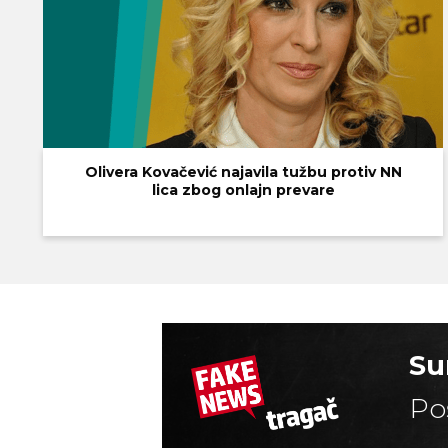
Olivera Kovačević najavila tužbu protiv NN
lica zbog onlajn prevare
Su
Po