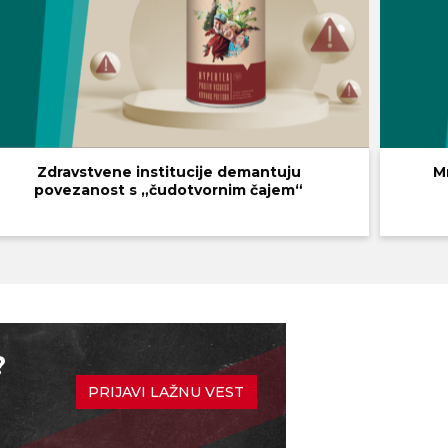
Zdravstvene institucije demantuju
M
povezanost s „čudotvornim čajem“
?
PRIJAVI LAŽNU VEST