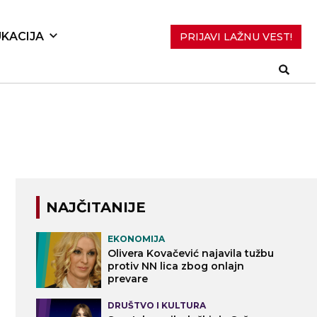
KACIJA
PRIJAVI LAŽNU VEST!
NAJČITANIJE
EKONOMIJA
Olivera Kovačević najavila tužbu
protiv NN lica zbog onlajn
prevare
DRUŠTVO I KULTURA