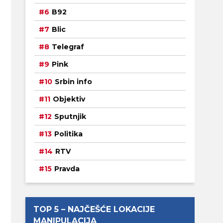
B92
Blic
Telegraf
Pink
Srbin info
Objektiv
Sputnjik
Politika
RTV
Pravda
TOP 5 – NAJČEŠĆE LOKACIJE
MANIPULACIJA