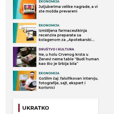
EKONOMIJA
Jutjuberima velike nagrade, a vi
ste možda prevareni
EKONOMIJA
Izmišljena farmaceutkinja
recenzira preparate sa
kolagenom za „Apotekarski
vodič“
DRUŠTVO I KULTURA
Ne, u holu Crvenog krsta u
Ženevi nema table “Budi human
kao što je Srbija bila”
EKONOMIJA
GoSlim čaj: falsifikovan intervju,
fotografije, sajt, ekspert i
korisnici
UKRATKO