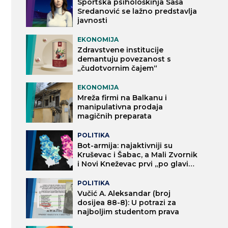
Sportska psihološkinja Saša
Sredanović se lažno predstavlja
javnosti
EKONOMIJA
Zdravstvene institucije
demantuju povezanost s
„čudotvornim čajem“
EKONOMIJA
Mreža firmi na Balkanu i
manipulativna prodaja
magičnih preparata
POLITIKA
Bot-armija: najaktivniji su
Kruševac i Šabac, a Mali Zvornik
i Novi Kneževac prvi „po glavi
stanovnika“
POLITIKA
Vučić A. Aleksandar (broj
dosijea 88-8): U potrazi za
najboljim studentom prava