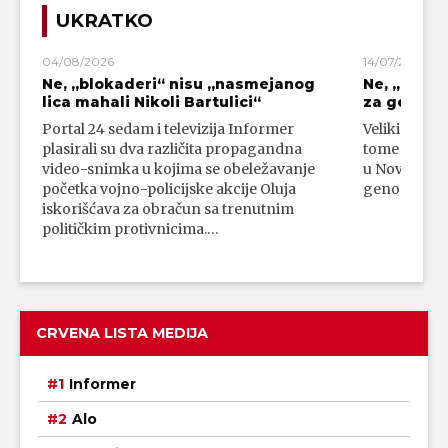
UKRATKO
04/08/2026
14/07/2026
Ne, „blokaderi“ nisu „nasmejanog
Ne, „bloka
lica mahali Nikoli Bartulici“
za genoci
Portal 24 sedam i televizija Informer
Veliki broj 
plasirali su dva različita propagandna
tome da su 
video-snimka u kojima se obeležavanje
u Novom Paz
početka vojno-policijske akcije Oluja
genocidni n
iskorišćava za obračun sa trenutnim
političkim protivnicima.…
CRVENA LISTA MEDIJA
Informer
Alo