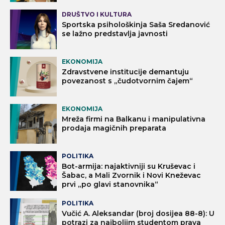
DRUŠTVO I KULTURA
Sportska psihološkinja Saša Sredanović
se lažno predstavlja javnosti
EKONOMIJA
Zdravstvene institucije demantuju
povezanost s „čudotvornim čajem“
EKONOMIJA
Mreža firmi na Balkanu i manipulativna
prodaja magičnih preparata
POLITIKA
Bot-armija: najaktivniji su Kruševac i
Šabac, a Mali Zvornik i Novi Kneževac
prvi „po glavi stanovnika“
POLITIKA
Vučić A. Aleksandar (broj dosijea 88-8): U
potrazi za najboljim studentom prava