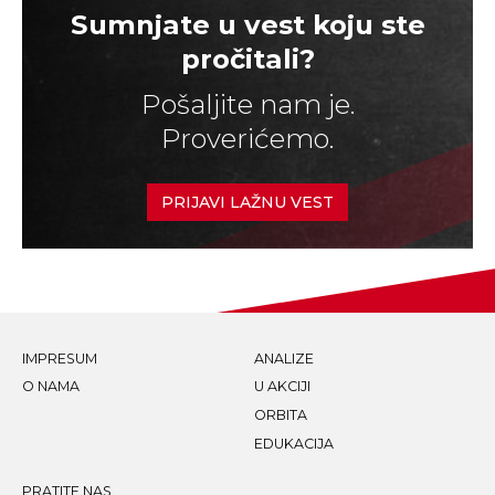
Sumnjate u vest koju ste
pročitali?
Pošaljite nam je.
Proverićemo.
PRIJAVI LAŽNU VEST
IMPRESUM
ANALIZE
O NAMA
U AKCIJI
ORBITA
EDUKACIJA
PRATITE NAS