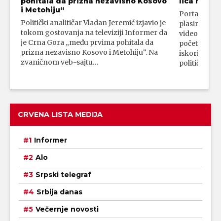
pohitala da prizna nezavisno Kosovo
lica mahali
i Metohiju“
Portal 24 se
Politički analitičar Vladan Jeremić izjavio je
plasirali su
tokom gostovanja na televiziji Informer da
video-snimk
je Crna Gora „među prvima pohitala da
početka vojn
prizna nezavisno Kosovo i Metohiju“. Na
iskorišćava
zvaničnom veb-sajtu…
političkim 
CRVENA LISTA MEDIJA
Informer
Alo
Srpski telegraf
Srbija danas
Večernje novosti