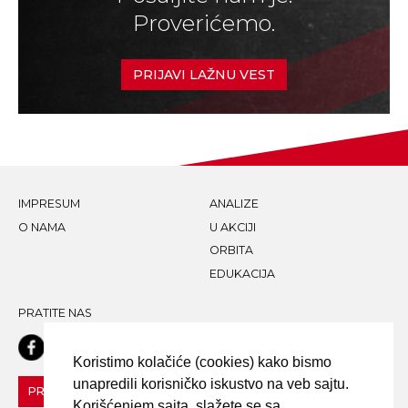
Proverićemo.
PRIJAVI LAŽNU VEST
IMPRESUM
ANALIZE
O NAMA
U AKCIJI
ORBITA
EDUKACIJA
PRATITE NAS
Koristimo kolačiće (cookies) kako bismo
unapredili korisničko iskustvo na veb sajtu.
PRIJAVI LAŽNU VEST!
Korišćenjem sajta, slažete se sa