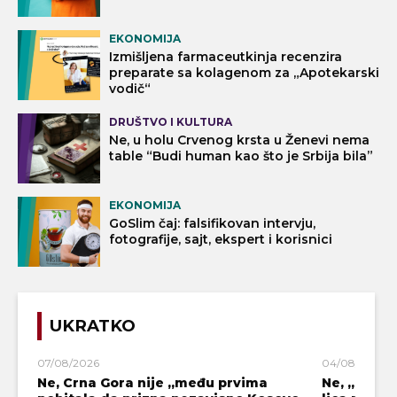
EKONOMIJA
Izmišljena farmaceutkinja recenzira
preparate sa kolagenom za „Apotekarski
vodič“
DRUŠTVO I KULTURA
Ne, u holu Crvenog krsta u Ženevi nema
table “Budi human kao što je Srbija bila”
EKONOMIJA
GoSlim čaj: falsifikovan intervju,
fotografije, sajt, ekspert i korisnici
UKRATKO
07/08/2026
04/08/2026
Ne, Crna Gora nije „među prvima
Ne, „blok