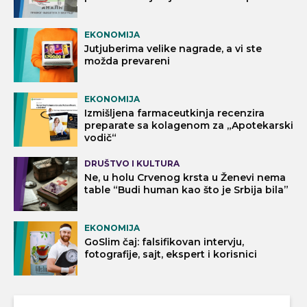
EKONOMIJA
Jutjuberima velike nagrade, a vi ste
možda prevareni
EKONOMIJA
Izmišljena farmaceutkinja recenzira
preparate sa kolagenom za „Apotekarski
vodič“
DRUŠTVO I KULTURA
Ne, u holu Crvenog krsta u Ženevi nema
table “Budi human kao što je Srbija bila”
EKONOMIJA
GoSlim čaj: falsifikovan intervju,
fotografije, sajt, ekspert i korisnici