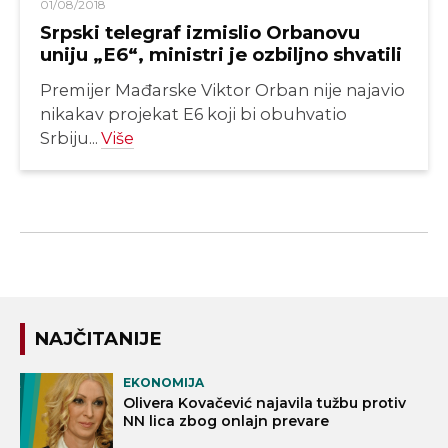
01/08/2018
Srpski telegraf izmislio Orbanovu
uniju „E6“, ministri je ozbiljno shvatili
Premijer Mađarske Viktor Orban nije najavio
nikakav projekat E6 koji bi obuhvatio
Srbiju...
Više
NAJČITANIJE
EKONOMIJA
Olivera Kovačević najavila tužbu protiv
NN lica zbog onlajn prevare