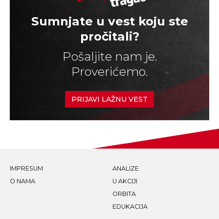
Sumnjate u vest koju ste
pročitali?
Pošaljite nam je.
Proverićemo.
PRIJAVI LAŽNU VEST
IMPRESUM
ANALIZE
O NAMA
U AKCIJI
ORBITA
EDUKACIJA