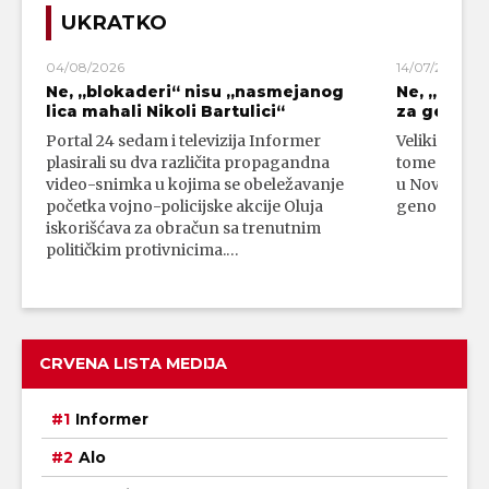
UKRATKO
04/08/2026
14/07/2026
Ne, „blokaderi“ nisu „nasmejanog
Ne, „bloka
lica mahali Nikoli Bartulici“
za genoci
Portal 24 sedam i televizija Informer
Veliki broj 
plasirali su dva različita propagandna
tome da su 
video-snimka u kojima se obeležavanje
u Novom Paz
početka vojno-policijske akcije Oluja
genocidni n
iskorišćava za obračun sa trenutnim
političkim protivnicima.…
CRVENA LISTA MEDIJA
Informer
Alo