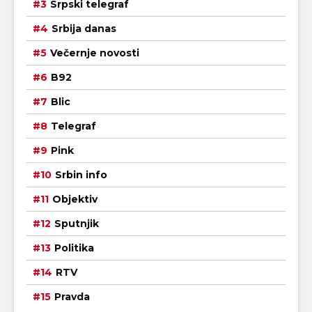
Srpski telegraf
Srbija danas
Večernje novosti
B92
Blic
Telegraf
Pink
Srbin info
Objektiv
Sputnjik
Politika
RTV
Pravda