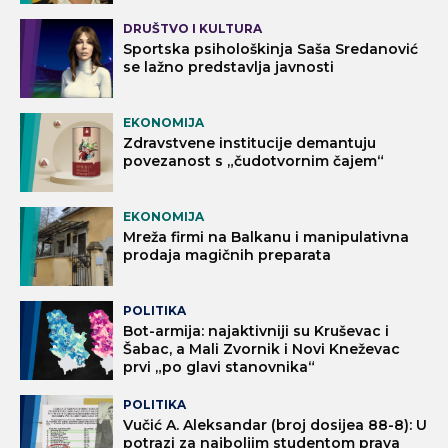
DRUŠTVO I KULTURA
Sportska psihološkinja Saša Sredanović
se lažno predstavlja javnosti
EKONOMIJA
Zdravstvene institucije demantuju
povezanost s „čudotvornim čajem“
EKONOMIJA
Mreža firmi na Balkanu i manipulativna
prodaja magičnih preparata
POLITIKA
Bot-armija: najaktivniji su Kruševac i
Šabac, a Mali Zvornik i Novi Kneževac
prvi „po glavi stanovnika“
POLITIKA
Vučić A. Aleksandar (broj dosijea 88-8): U
potrazi za najboljim studentom prava