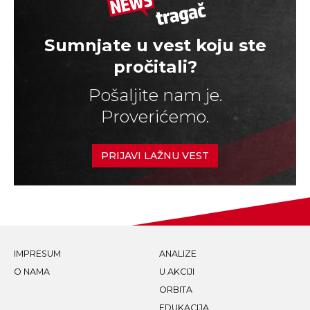
Sumnjate u vest koju ste
pročitali?
Pošaljite nam je.
Proverićemo.
PRIJAVI LAŽNU VEST
IMPRESUM
ANALIZE
O NAMA
U AKCIJI
ORBITA
EDUKACIJA