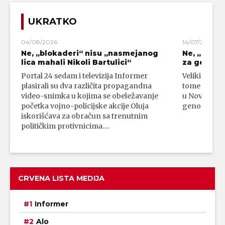
UKRATKO
04/08/2026
14/07/2026
Ne, „blokaderi“ nisu „nasmejanog
Ne, „bloka
lica mahali Nikoli Bartulici“
za genoci
Portal 24 sedam i televizija Informer
Veliki broj 
plasirali su dva različita propagandna
tome da su 
video-snimka u kojima se obeležavanje
u Novom Paz
početka vojno-policijske akcije Oluja
genocidni n
iskorišćava za obračun sa trenutnim
političkim protivnicima.…
CRVENA LISTA MEDIJA
Informer
Alo