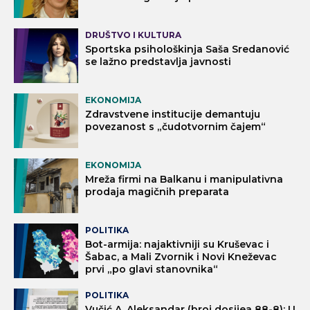
DRUŠTVO I KULTURA
Sportska psihološkinja Saša Sredanović
se lažno predstavlja javnosti
EKONOMIJA
Zdravstvene institucije demantuju
povezanost s „čudotvornim čajem“
EKONOMIJA
Mreža firmi na Balkanu i manipulativna
prodaja magičnih preparata
POLITIKA
Bot-armija: najaktivniji su Kruševac i
Šabac, a Mali Zvornik i Novi Kneževac
prvi „po glavi stanovnika“
POLITIKA
Vučić A. Aleksandar (broj dosijea 88-8): U