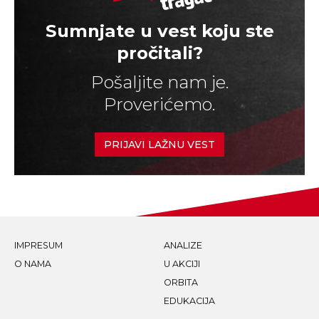
Sumnjate u vest koju ste
pročitali?
Pošaljite nam je.
Proverićemo.
PRIJAVI LAŽNU VEST
IMPRESUM
ANALIZE
O NAMA
U AKCIJI
ORBITA
EDUKACIJA