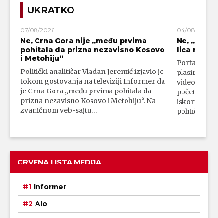
UKRATKO
07/08/2026
04/08/2026
Ne, Crna Gora nije „među prvima
Ne, „blok
pohitala da prizna nezavisno Kosovo
lica mahali
i Metohiju“
Portal 24 se
Politički analitičar Vladan Jeremić izjavio je
plasirali su
tokom gostovanja na televiziji Informer da
video-snimk
je Crna Gora „među prvima pohitala da
početka vojn
prizna nezavisno Kosovo i Metohiju“. Na
iskorišćava
zvaničnom veb-sajtu…
političkim 
CRVENA LISTA MEDIJA
Informer
Alo