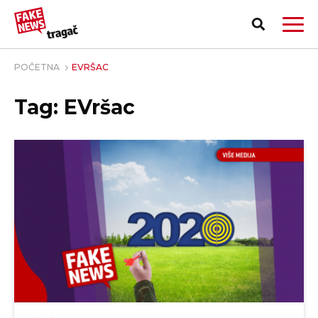
POČETNA
EVRŠAC
Tag: EVršac
PRIJAVI LAŽNU VEST!