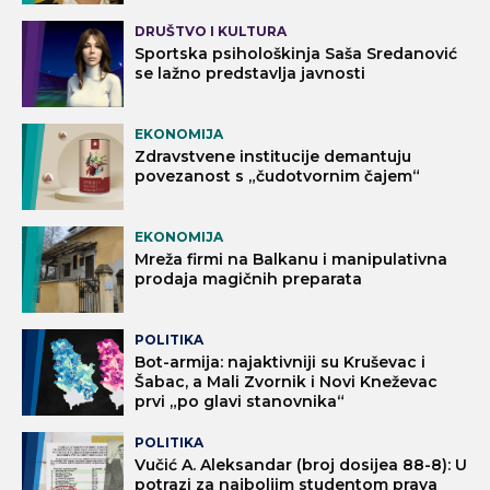
DRUŠTVO I KULTURA
Sportska psihološkinja Saša Sredanović
se lažno predstavlja javnosti
EKONOMIJA
Zdravstvene institucije demantuju
povezanost s „čudotvornim čajem“
EKONOMIJA
Mreža firmi na Balkanu i manipulativna
prodaja magičnih preparata
POLITIKA
Bot-armija: najaktivniji su Kruševac i
Šabac, a Mali Zvornik i Novi Kneževac
prvi „po glavi stanovnika“
POLITIKA
Vučić A. Aleksandar (broj dosijea 88-8): U
potrazi za najboljim studentom prava