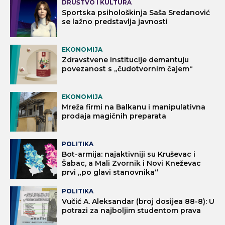
DRUŠTVO I KULTURA
Sportska psihološkinja Saša Sredanović
se lažno predstavlja javnosti
EKONOMIJA
Zdravstvene institucije demantuju
povezanost s „čudotvornim čajem“
EKONOMIJA
Mreža firmi na Balkanu i manipulativna
prodaja magičnih preparata
POLITIKA
Bot-armija: najaktivniji su Kruševac i
Šabac, a Mali Zvornik i Novi Kneževac
prvi „po glavi stanovnika“
POLITIKA
Vučić A. Aleksandar (broj dosijea 88-8): U
potrazi za najboljim studentom prava