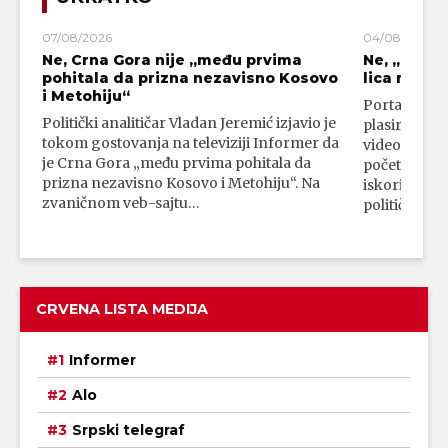
07/08/2026
04/08/2026
Ne, Crna Gora nije „među prvima
Ne, „blok
pohitala da prizna nezavisno Kosovo
lica mahali
i Metohiju“
Portal 24 se
Politički analitičar Vladan Jeremić izjavio je
plasirali su
tokom gostovanja na televiziji Informer da
video-snimk
je Crna Gora „među prvima pohitala da
početka vojn
prizna nezavisno Kosovo i Metohiju“. Na
iskorišćava
zvaničnom veb-sajtu…
političkim 
CRVENA LISTA MEDIJA
Informer
Alo
Srpski telegraf