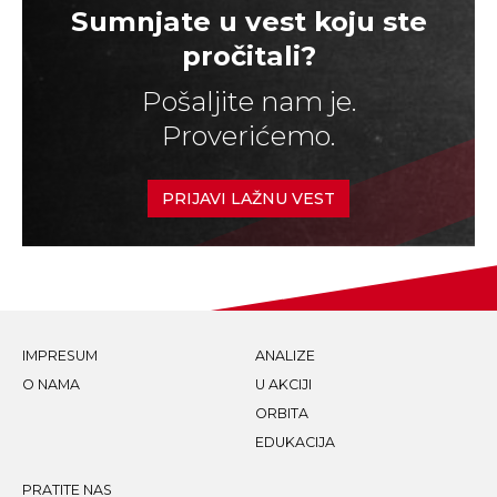
Sumnjate u vest koju ste
pročitali?
Pošaljite nam je.
Proverićemo.
PRIJAVI LAŽNU VEST
IMPRESUM
ANALIZE
O NAMA
U AKCIJI
ORBITA
EDUKACIJA
PRATITE NAS