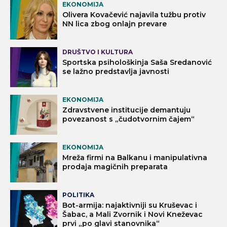
EKONOMIJA
Olivera Kovačević najavila tužbu protiv
NN lica zbog onlajn prevare
DRUŠTVO I KULTURA
Sportska psihološkinja Saša Sredanović
se lažno predstavlja javnosti
EKONOMIJA
Zdravstvene institucije demantuju
povezanost s „čudotvornim čajem“
EKONOMIJA
Mreža firmi na Balkanu i manipulativna
prodaja magičnih preparata
POLITIKA
Bot-armija: najaktivniji su Kruševac i
Šabac, a Mali Zvornik i Novi Kneževac
prvi „po glavi stanovnika“