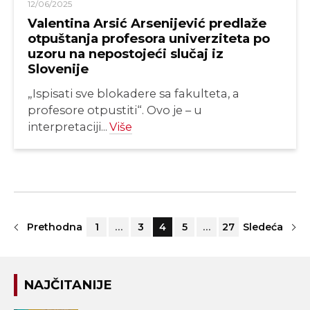
12/06/2025
Valentina Arsić Arsenijević predlaže
otpuštanja profesora univerziteta po
uzoru na nepostojeći slučaj iz
Slovenije
„Ispisati sve blokadere sa fakulteta, a
profesore otpustiti“. Ovo je – u
interpretaciji...
Više
Prethodna
1
…
3
4
5
…
27
Sledeća
NAJČITANIJE