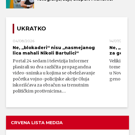
UKRATKO
04/08/2026
14/07/2026
Ne, „blokaderi“ nisu „nasmejanog
Ne, „bloka
lica mahali Nikoli Bartulici“
za genoci
Portal 24 sedam i televizija Informer
Veliki broj 
plasirali su dva različita propagandna
tome da su 
video-snimka u kojima se obeležavanje
u Novom Paz
početka vojno-policijske akcije Oluja
genocidni n
iskorišćava za obračun sa trenutnim
političkim protivnicima.…
CRVENA LISTA MEDIJA