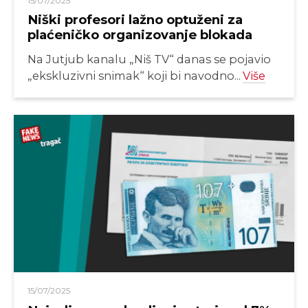
15/07/2025
Niški profesori lažno optuženi za
plaćeničko organizovanje blokada
Na Jutjub kanalu „Niš TV“ danas se pojavio
„ekskluzivni snimak“ koji bi navodno...
Više
15/07/2025