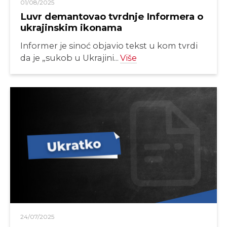
01/08/2025
Luvr demantovao tvrdnje Informera o
ukrajinskim ikonama
Informer je sinoć objavio tekst u kom tvrdi
da je „sukob u Ukrajini...
Više
24/07/2025