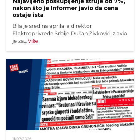
Najavljeno poskupljenje struje od 7%,
nakon što je Informer javio da cena
ostaje ista
Bila je sredina aprila, a direktor
Elektroprivrede Srbije Dušan Živković izjavio
je za...
Više
11/07/2025