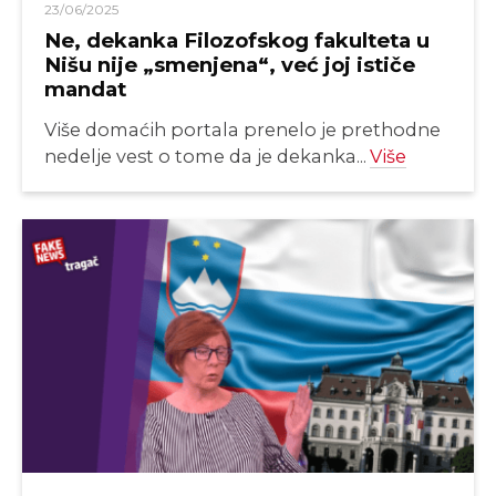
23/06/2025
Ne, dekanka Filozofskog fakulteta u
Nišu nije „smenjena“, već joj ističe
mandat
Više domaćih portala prenelo je prethodne
nedelje vest o tome da je dekanka...
Više