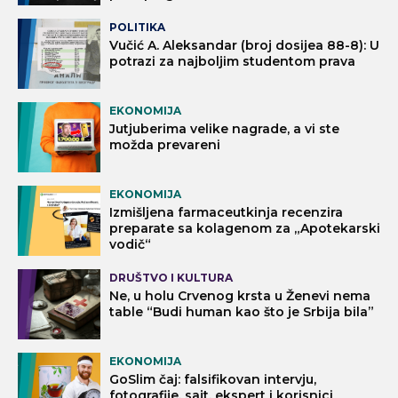
POLITIKA
Vučić A. Aleksandar (broj dosijea 88-8): U
potrazi za najboljim studentom prava
EKONOMIJA
Jutjuberima velike nagrade, a vi ste
možda prevareni
EKONOMIJA
Izmišljena farmaceutkinja recenzira
preparate sa kolagenom za „Apotekarski
vodič“
DRUŠTVO I KULTURA
Ne, u holu Crvenog krsta u Ženevi nema
table “Budi human kao što je Srbija bila”
EKONOMIJA
GoSlim čaj: falsifikovan intervju,
fotografije, sajt, ekspert i korisnici