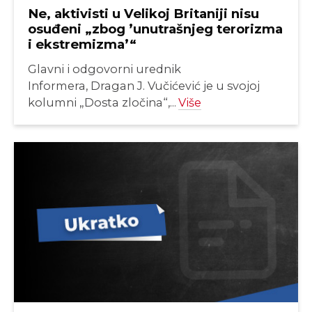
Ne, aktivisti u Velikoj Britaniji nisu
osuđeni „zbog ’unutrašnjeg terorizma
i ekstremizma’“
Glavni i odgovorni urednik
Informera, Dragan J. Vučićević je u svojoj
kolumni „Dosta zločina“,...
Više