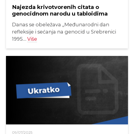
Najezda krivotvorenih citata o
genocidnom narodu u tabloidima
Danas se obeležava „Međunarodni dan
refleksije i sećanja na genocid u Srebrenici
1995....
Više
09/07/2025