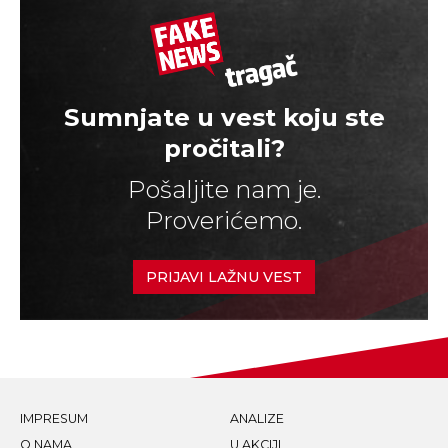
Sumnjate u vest koju ste
pročitali?
Pošaljite nam je.
Proverićemo.
PRIJAVI LAŽNU VEST
IMPRESUM
ANALIZE
O NAMA
U AKCIJI