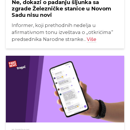
Ne, dokazi o padanju šljunka sa
zgrade Železničke stanice u Novom
Sadu nisu novi
Informer, koji prethodnih nedelja u
afirmativnom tonu izveštava o „otkrićima“
predsednika Narodne stranke...
Više