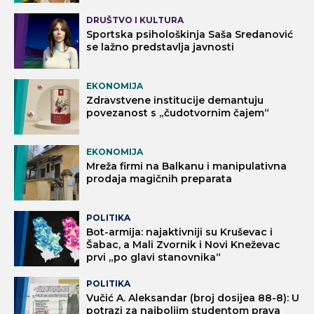
DRUŠTVO I KULTURA
Sportska psihološkinja Saša Sredanović
se lažno predstavlja javnosti
EKONOMIJA
Zdravstvene institucije demantuju
povezanost s „čudotvornim čajem“
EKONOMIJA
Mreža firmi na Balkanu i manipulativna
prodaja magičnih preparata
POLITIKA
Bot-armija: najaktivniji su Kruševac i
Šabac, a Mali Zvornik i Novi Kneževac
prvi „po glavi stanovnika“
POLITIKA
Vučić A. Aleksandar (broj dosijea 88-8): U
potrazi za najboljim studentom prava