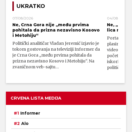
UKRATKO
07/08/2026
04/08/2026
Ne, Crna Gora nije „među prvima
Ne, „blok
pohitala da prizna nezavisno Kosovo
lica mahali
i Metohiju“
Portal 24 se
Politički analitičar Vladan Jeremić izjavio je
plasirali su
tokom gostovanja na televiziji Informer da
video-snimk
je Crna Gora „među prvima pohitala da
početka vojn
prizna nezavisno Kosovo i Metohiju“. Na
iskorišćava
zvaničnom veb-sajtu…
političkim 
CRVENA LISTA MEDIJA
Informer
Alo