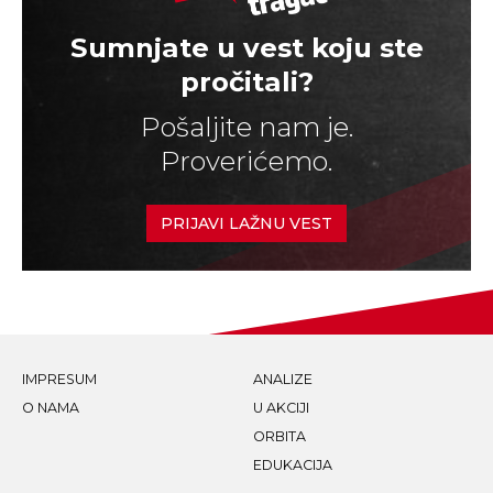
Sumnjate u vest koju ste
pročitali?
Pošaljite nam je.
Proverićemo.
PRIJAVI LAŽNU VEST
IMPRESUM
ANALIZE
O NAMA
U AKCIJI
ORBITA
EDUKACIJA