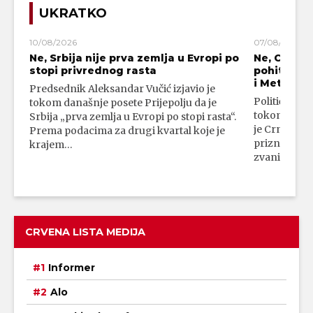
UKRATKO
10/08/2026
07/08/2026
Ne, Srbija nije prva zemlja u Evropi po
Ne, Crna G
stopi privrednog rasta
pohitala d
i Metohiju
Predsednik Aleksandar Vučić izjavio je
Politički ana
tokom današnje posete Prijepolju da je
tokom gosto
Srbija „prva zemlja u Evropi po stopi rasta“.
je Crna Gor
Prema podacima za drugi kvartal koje je
prizna neza
krajem…
zvaničnom 
CRVENA LISTA MEDIJA
Informer
Alo