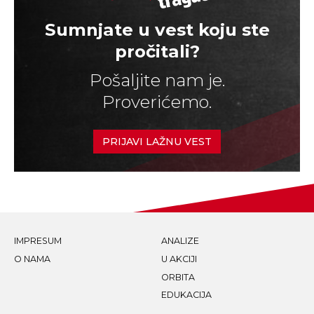
Sumnjate u vest koju ste
pročitali?
Pošaljite nam je.
Proverićemo.
PRIJAVI LAŽNU VEST
IMPRESUM
ANALIZE
O NAMA
U AKCIJI
ORBITA
EDUKACIJA