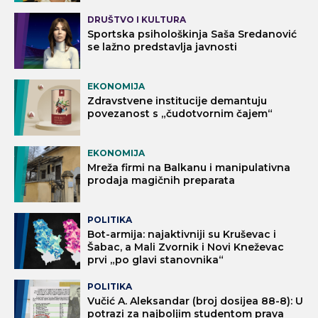
DRUŠTVO I KULTURA
Sportska psihološkinja Saša Sredanović
se lažno predstavlja javnosti
EKONOMIJA
Zdravstvene institucije demantuju
povezanost s „čudotvornim čajem“
EKONOMIJA
Mreža firmi na Balkanu i manipulativna
prodaja magičnih preparata
POLITIKA
Bot-armija: najaktivniji su Kruševac i
Šabac, a Mali Zvornik i Novi Kneževac
prvi „po glavi stanovnika“
POLITIKA
Vučić A. Aleksandar (broj dosijea 88-8): U
potrazi za najboljim studentom prava