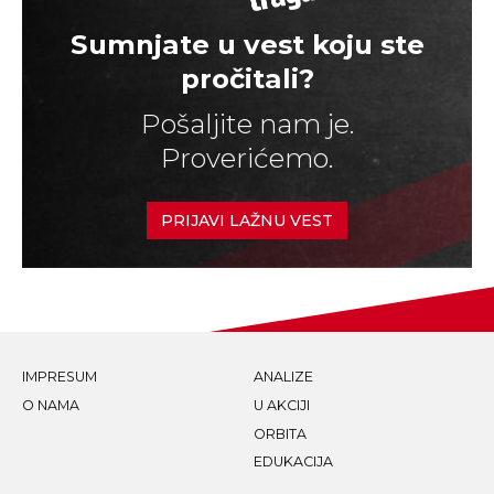
Sumnjate u vest koju ste
pročitali?
Pošaljite nam je.
Proverićemo.
PRIJAVI LAŽNU VEST
IMPRESUM
ANALIZE
O NAMA
U AKCIJI
ORBITA
EDUKACIJA