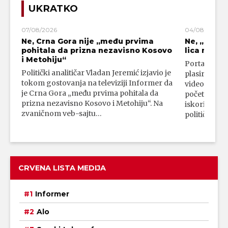
UKRATKO
07/08/2026
04/08/2026
Ne, Crna Gora nije „među prvima
Ne, „blok
pohitala da prizna nezavisno Kosovo
lica mahali
i Metohiju“
Portal 24 se
Politički analitičar Vladan Jeremić izjavio je
plasirali su
tokom gostovanja na televiziji Informer da
video-snimk
je Crna Gora „među prvima pohitala da
početka vojn
prizna nezavisno Kosovo i Metohiju“. Na
iskorišćava
zvaničnom veb-sajtu…
političkim 
CRVENA LISTA MEDIJA
Informer
Alo