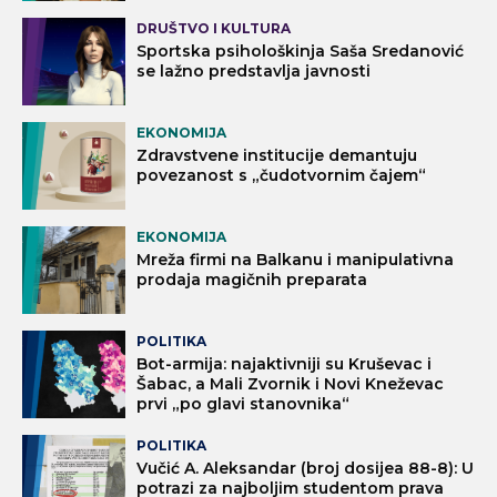
DRUŠTVO I KULTURA
Sportska psihološkinja Saša Sredanović
se lažno predstavlja javnosti
EKONOMIJA
Zdravstvene institucije demantuju
povezanost s „čudotvornim čajem“
EKONOMIJA
Mreža firmi na Balkanu i manipulativna
prodaja magičnih preparata
POLITIKA
Bot-armija: najaktivniji su Kruševac i
Šabac, a Mali Zvornik i Novi Kneževac
prvi „po glavi stanovnika“
POLITIKA
Vučić A. Aleksandar (broj dosijea 88-8): U
potrazi za najboljim studentom prava