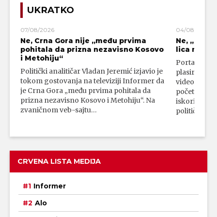
UKRATKO
07/08/2026
04/08/2026
Ne, Crna Gora nije „među prvima
Ne, „blok
pohitala da prizna nezavisno Kosovo
lica mahali
i Metohiju“
Portal 24 se
Politički analitičar Vladan Jeremić izjavio je
plasirali su
tokom gostovanja na televiziji Informer da
video-snimk
je Crna Gora „među prvima pohitala da
početka vojn
prizna nezavisno Kosovo i Metohiju“. Na
iskorišćava
zvaničnom veb-sajtu…
političkim 
CRVENA LISTA MEDIJA
Informer
Alo