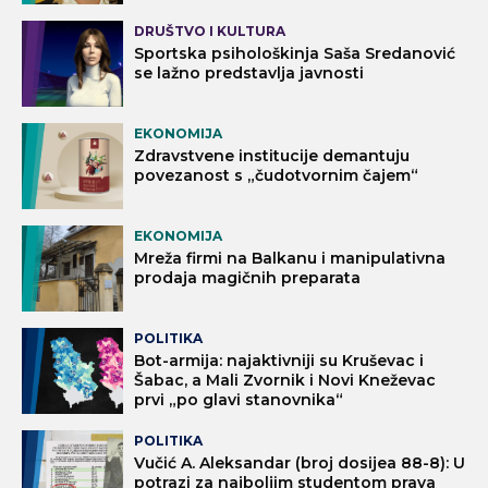
DRUŠTVO I KULTURA
Sportska psihološkinja Saša Sredanović
se lažno predstavlja javnosti
EKONOMIJA
Zdravstvene institucije demantuju
povezanost s „čudotvornim čajem“
EKONOMIJA
Mreža firmi na Balkanu i manipulativna
prodaja magičnih preparata
POLITIKA
Bot-armija: najaktivniji su Kruševac i
Šabac, a Mali Zvornik i Novi Kneževac
prvi „po glavi stanovnika“
POLITIKA
Vučić A. Aleksandar (broj dosijea 88-8): U
potrazi za najboljim studentom prava