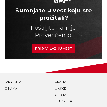
Sumnjate u vest koju ste
pročitali?
Pošaljite nam je.
Proverićemo.
PRIJAVI LAŽNU VEST
IMPRESUM
ANALIZE
O NAMA
U AKCIJI
ORBITA
EDUKACIJA