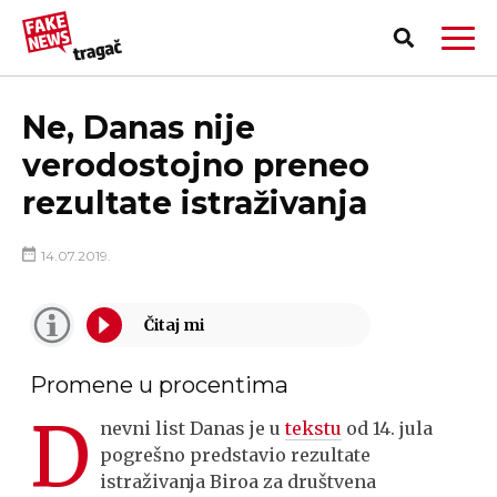
Ne, Danas nije
verodostojno preneo
rezultate istraživanja
14.07.2019.
Promene u procentima
D
nevni list Danas je u
tekstu
od 14. јula
PRIJAVI LAŽNU VEST!
pogrešno predstavio rezultate
istraživanja Biroa za društvena