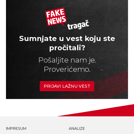
Sumnjate u vest koju ste
pročitali?
Pošaljite nam je.
Proverićemo.
PRIJAVI LAŽNU VEST
IMPRESUM
ANALIZE