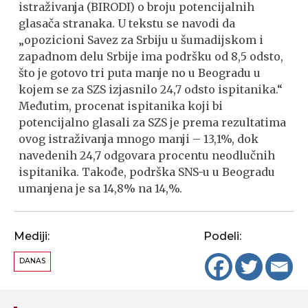
istraživanja (BIRODI) o broju potencijalnih
glasača stranaka. U tekstu se navodi da
„opozicioni Savez za Srbiju u šumadijskom i
zapadnom delu Srbije ima podršku od 8,5 odsto,
što je gotovo tri puta manje no u Beogradu u
kojem se za SZS izjasnilo 24,7 odsto ispitanika.“
Međutim, procenat ispitanika koji bi
potencijalno glasali za SZS je prema rezultatima
ovog istraživanja mnogo manji – 13,1%, dok
navedenih 24,7 odgovara procentu neodlučnih
ispitanika. Takođe, podrška SNS-u u Beogradu
umanjena je sa 14,8% na 14,%.
Mediji:
Podeli:
DANAS