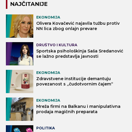
NAJČITANIJE
EKONOMIJA
Olivera Kovačević najavila tužbu protiv
NN lica zbog onlajn prevare
DRUŠTVO I KULTURA
Sportska psihološkinja Saša Sredanović
se lažno predstavlja javnosti
EKONOMIJA
Zdravstvene institucije demantuju
povezanost s „čudotvornim čajem“
EKONOMIJA
Mreža firmi na Balkanu i manipulativna
prodaja magičnih preparata
POLITIKA