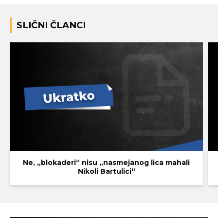
SLIČNI ČLANCI
Ne, „blokaderi“ nisu „nasmejanog lica mahali
Nikoli Bartulici“