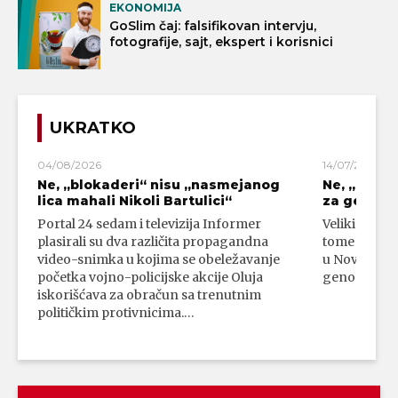
EKONOMIJA
GoSlim čaj: falsifikovan intervju,
fotografije, sajt, ekspert i korisnici
UKRATKO
04/08/2026
14/07/2026
Ne, „blokaderi“ nisu „nasmejanog
Ne, „bloka
lica mahali Nikoli Bartulici“
za genoci
Portal 24 sedam i televizija Informer
Veliki broj 
plasirali su dva različita propagandna
tome da su 
video-snimka u kojima se obeležavanje
u Novom Paz
početka vojno-policijske akcije Oluja
genocidni n
iskorišćava za obračun sa trenutnim
političkim protivnicima.…