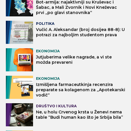
Bot-armija: najaktivniji su Kruševac i
Šabac, a Mali Zvornik i Novi Kneževac
prvi „po glavi stanovnika“
POLITIKA
Vučić A. Aleksandar (broj dosijea 88-8): U
potrazi za najboljim studentom prava
EKONOMIJA
Jutjuberima velike nagrade, a vi ste
možda prevareni
EKONOMIJA
Izmišljena farmaceutkinja recenzira
preparate sa kolagenom za „Apotekarski
vodič“
DRUŠTVO I KULTURA
Ne, u holu Crvenog krsta u Ženevi nema
table “Budi human kao što je Srbija bila”