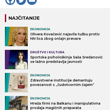
NAJČITANIJE
EKONOMIJA
Olivera Kovačević najavila tužbu protiv
NN lica zbog onlajn prevare
DRUŠTVO I KULTURA
Sportska psihološkinja Saša Sredanović
se lažno predstavlja javnosti
EKONOMIJA
Zdravstvene institucije demantuju
povezanost s „čudotvornim čajem“
EKONOMIJA
Mreža firmi na Balkanu i manipulativna
prodaja magičnih preparata