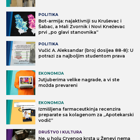
POLITIKA
Bot-armija: najaktivniji su Kruševac i
Šabac, a Mali Zvornik i Novi Kneževac
prvi „po glavi stanovnika“
POLITIKA
Vučić A. Aleksandar (broj dosijea 88-8): U
potrazi za najboljim studentom prava
EKONOMIJA
Jutjuberima velike nagrade, a vi ste
možda prevareni
EKONOMIJA
Izmišljena farmaceutkinja recenzira
preparate sa kolagenom za „Apotekarski
vodič“
DRUŠTVO I KULTURA
Ne, u holu Crvenog krsta u Ženevi nema