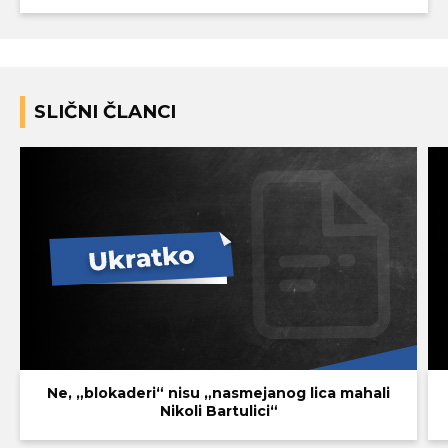
SLIČNI ČLANCI
Ne, „blokaderi“ nisu „nasmejanog lica mahali
Nikoli Bartulici“