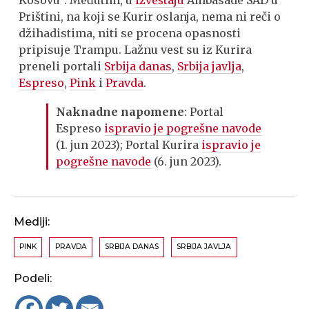
Prištini, na koji se Kurir oslanja, nema ni reči o
džihadistima, niti se procena opasnosti
pripisuje Trampu. Lažnu vest su iz Kurira
preneli portali
Srbija danas
,
Srbija javlja
,
Espreso
,
Pink
i
Pravda
.
Naknadne napomene
: Portal
Espreso
ispravio je pogrešne navode
(1. jun 2023); Portal Kurira
ispravio je
pogrešne navode
(6. jun 2023).
Mediji:
PINK
PRAVDA
SRBIJA DANAS
SRBIJA JAVLJA
Podeli: