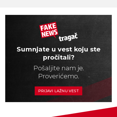
Sumnjate u vest koju ste
pročitali?
Pošaljite nam je.
Proverićemo.
PRIJAVI LAŽNU VEST