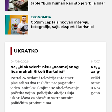
table “Budi human kao što je Srbija bila”
EKONOMIJA
GoSlim čaj: falsifikovan intervju,
fotografije, sajt, ekspert i korisnici
UKRATKO
04/08/2026
14/07/2026
Ne, „blokaderi“ nisu „nasmejanog
Ne, „bloka
lica mahali Nikoli Bartulici“
za genoci
Portal 24 sedam i televizija Informer
Veliki broj 
plasirali su dva različita propagandna
tome da su 
video-snimka u kojima se obeležavanje
u Novom Paz
početka vojno-policijske akcije Oluja
genocidni n
iskorišćava za obračun sa trenutnim
političkim protivnicima.…