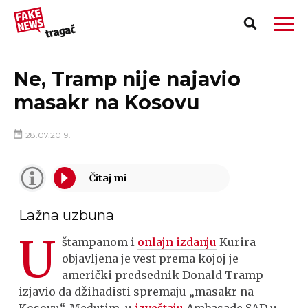
Ne, Tramp nije najavio
masakr na Kosovu
28.07.2019.
Lažna uzbuna
U
štampanom i
onlajn izdanju
Kurira
objavljena je vest prema kojoj je
PRIJAVI LAŽNU VEST!
američki predsednik Donald Tramp
izjavio da džihadisti spremaju „masakr na
Kosovu“. Međutim, u
izveštaju
Ambasade SAD u