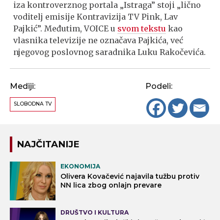
iza kontroverznog portala „Istraga” stoji „lično
voditelj emisije Kontravizija TV Pink, Lav
Pajkić”. Međutim, VOICE u
svom tekstu
kao
vlasnika televizije ne označava Pajkića, već
njegovog poslovnog saradnika Luku Rakočevića.
Mediji:
Podeli:
SLOBODNA TV
NAJČITANIJE
EKONOMIJA
Olivera Kovačević najavila tužbu protiv
NN lica zbog onlajn prevare
DRUŠTVO I KULTURA