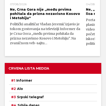
07/08/2026
04/08/2026
Ne, Crna Gora nije „među prvima
Ne, „blok
pohitala da prizna nezavisno Kosovo
lica mahali
i Metohiju“
Portal 24 se
Politički analitičar Vladan Jeremić izjavio je
plasirali su
tokom gostovanja na televiziji Informer da
video-snimk
je Crna Gora „među prvima pohitala da
početka vojn
prizna nezavisno Kosovo i Metohiju“. Na
iskorišćava
zvaničnom veb-sajtu…
političkim 
CRVENA LISTA MEDIJA
Informer
Alo
Srpski telegraf
Srbija danas