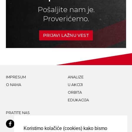
Pošaljite nam je.
Proverićemo.
PRIJAVI LAŽNU VEST
IMPRESUM
ANALIZE
O NAMA
U AKCIJI
ORBITA
EDUKACIJA
PRATITE NAS
Koristimo kolačiće (cookies) kako bismo