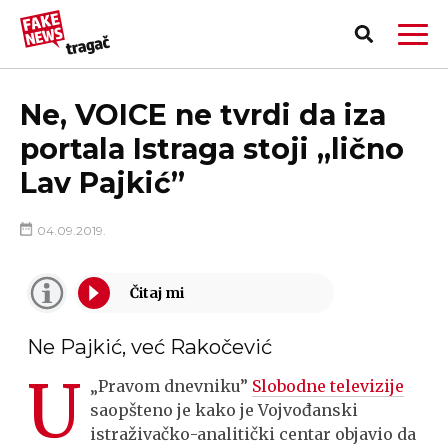
Ne, VOICE ne tvrdi da iza
portala Istraga stoji „lično
Lav Pajkić”
04.09.2019.
Ne Pajkić, već Rakočević
U
„Pravom dnevniku”
Slobodne televizije
PRIJAVI LAŽNU VEST!
saopšteno je kako je Vojvođanski
istraživačko-analitički centar objavio da