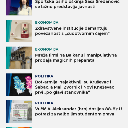
Sportska psihološkinja Saša Sredanović
se lažno predstavlja javnosti
EKONOMIJA
Zdravstvene institucije demantuju
povezanost s „čudotvornim čajem“
EKONOMIJA
Mreža firmi na Balkanu i manipulativna
prodaja magičnih preparata
POLITIKA
Bot-armija: najaktivniji su Kruševac i
Šabac, a Mali Zvornik i Novi Kneževac
prvi „po glavi stanovnika“
POLITIKA
Vučić A. Aleksandar (broj dosijea 88-8): U
potrazi za najboljim studentom prava