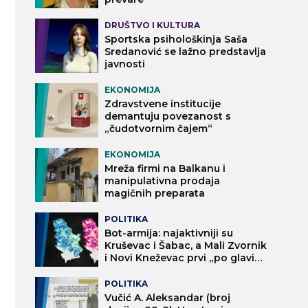
DRUŠTVO I KULTURA
Sportska psihološkinja Saša
Sredanović se lažno predstavlja
javnosti
EKONOMIJA
Zdravstvene institucije
demantuju povezanost s
„čudotvornim čajem“
EKONOMIJA
Mreža firmi na Balkanu i
manipulativna prodaja
magičnih preparata
POLITIKA
Bot-armija: najaktivniji su
Kruševac i Šabac, a Mali Zvornik
i Novi Kneževac prvi „po glavi
stanovnika“
POLITIKA
Vučić A. Aleksandar (broj