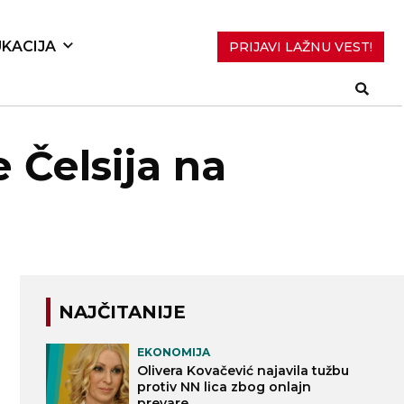
KACIJA
PRIJAVI LAŽNU VEST!
 Čelsija na
NAJČITANIJE
EKONOMIJA
Olivera Kovačević najavila tužbu
protiv NN lica zbog onlajn
prevare