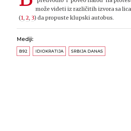
’predvodio’ i ’poveo narod’ na prote
može videti iz različitih izvora sa li
(
1
,
2
,
3
) da propuste klupski autobus.
Mediji:
B92
IDIOKRATIJA
SRBIJA DANAS