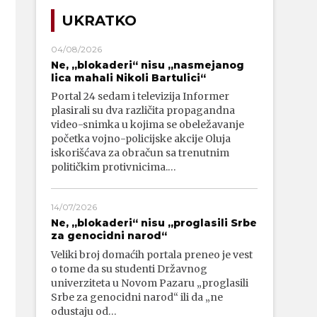
UKRATKO
04/08/2026
Ne, „blokaderi“ nisu „nasmejanog
lica mahali Nikoli Bartulici“
Portal 24 sedam i televizija Informer
plasirali su dva različita propagandna
video-snimka u kojima se obeležavanje
početka vojno-policijske akcije Oluja
iskorišćava za obračun sa trenutnim
političkim protivnicima.…
14/07/2026
Ne, „blokaderi“ nisu „proglasili Srbe
za genocidni narod“
Veliki broj domaćih portala preneo je vest
o tome da su studenti Državnog
univerziteta u Novom Pazaru „proglasili
Srbe za genocidni narod“ ili da „ne
odustaju od…