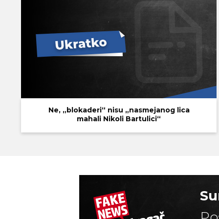
Ne, „blokaderi“ nisu „nasmejanog lica
mahali Nikoli Bartulici“
Su
Po