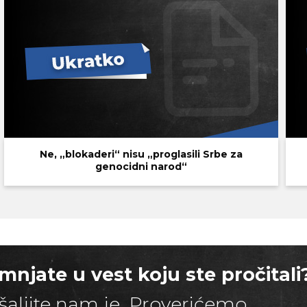
Ne, „blokaderi“ nisu „proglasili Srbe za
genocidni narod“
mnjate u vest koju ste pročitali
šaljite nam je. Proverićemo.