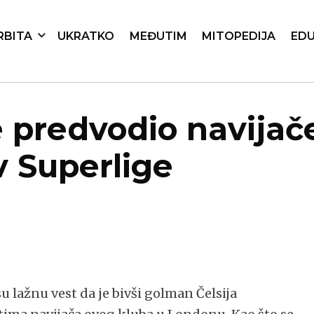
RBITA
UKRATKO
MEĐUTIM
MITOPEDIJA
EDU
e predvodio navijače
v Superlige
u lažnu vest da je bivši golman Čelsija