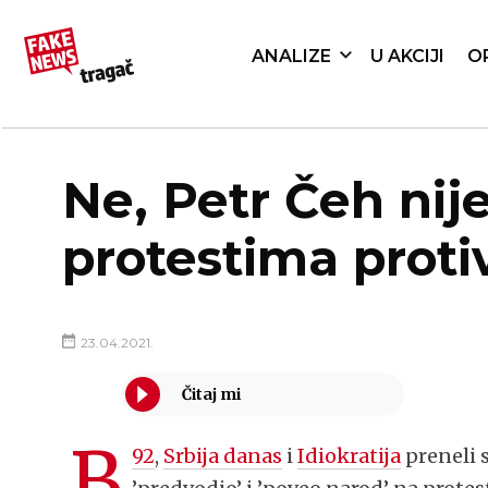
ANALIZE
U AKCIJI
O
Ne, Petr Čeh nij
protestima proti
23.04.2021.
B
92
,
Srbija danas
i
Idiokratija
preneli s