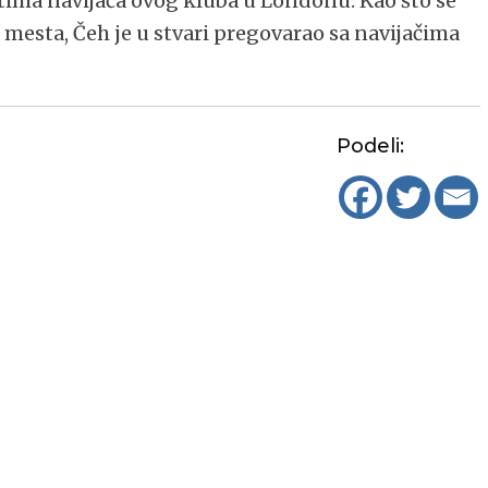
stima navijača ovog kluba u Londonu. Kao što se
ca mesta, Čeh je u stvari pregovarao sa navijačima
Podeli: