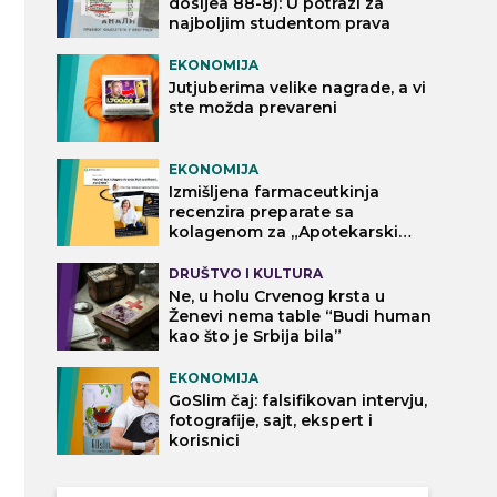
dosijea 88-8): U potrazi za
najboljim studentom prava
EKONOMIJA
Jutjuberima velike nagrade, a vi
ste možda prevareni
EKONOMIJA
Izmišljena farmaceutkinja
recenzira preparate sa
kolagenom za „Apotekarski
vodič“
DRUŠTVO I KULTURA
Ne, u holu Crvenog krsta u
Ženevi nema table “Budi human
kao što je Srbija bila”
EKONOMIJA
GoSlim čaj: falsifikovan intervju,
fotografije, sajt, ekspert i
korisnici