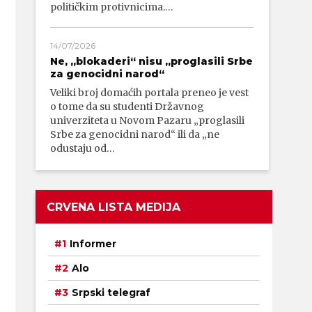
političkim protivnicima.…
14/07/2026
Ne, „blokaderi“ nisu „proglasili Srbe
za genocidni narod“
Veliki broj domaćih portala preneo je vest
o tome da su studenti Državnog
univerziteta u Novom Pazaru „proglasili
Srbe za genocidni narod“ ili da „ne
odustaju od…
CRVENA LISTA MEDIJA
Informer
Alo
Srpski telegraf