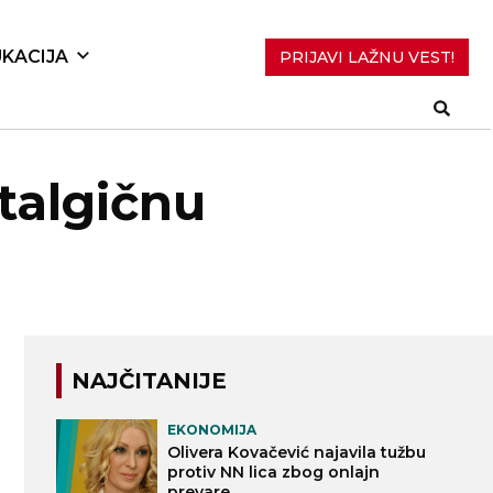
KACIJA
PRIJAVI LAŽNU VEST!
stalgičnu
NAJČITANIJE
EKONOMIJA
Olivera Kovačević najavila tužbu
protiv NN lica zbog onlajn
prevare