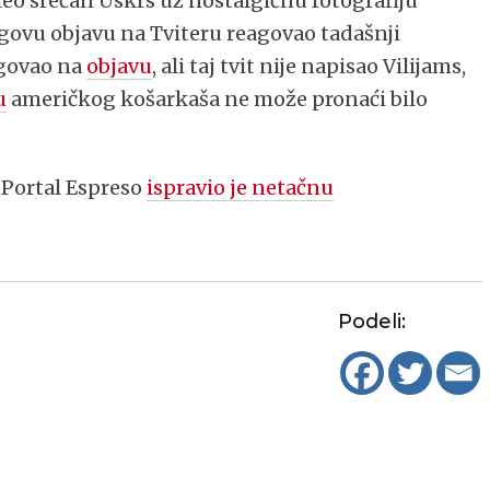
eo srećan Uskrs uz nostalgičnu fotografiju
jegovu objavu na Tviteru reagovao tadašnji
agovao na
objavu
, ali taj tvit nije napisao Vilijams,
u
američkog košarkaša ne može pronaći bilo
: Portal Espreso
ispravio je netačnu
Podeli: