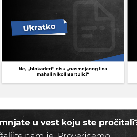
Ne, „blokaderi“ nisu „nasmejanog lica
mahali Nikoli Bartulici“
mnjate u vest koju ste pročitali
šaljite nam je. Proverićemo.