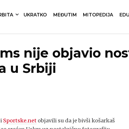
RBITA
UKRATKO
MEĐUTIM
MITOPEDIJA
EDU
ams nije objavio no
 u Srbiji
i
Sportske.net
objavili su da je bivši košarkaš