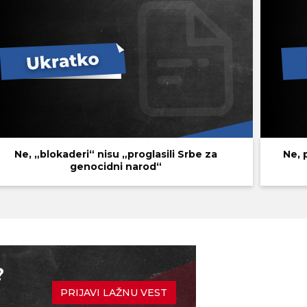
Ne, „blokaderi“ nisu „proglasili Srbe za
Ne, 
genocidni narod“
?
PRIJAVI LAŽNU VEST