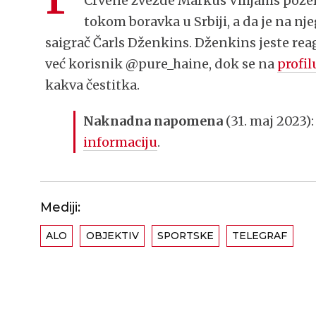
Crvene zvezde Markus Vilijams požel
tokom boravka u Srbiji, a da je na n
saigrač Čarls Dženkins. Dženkins jeste re
već korisnik @pure_haine, dok se na
profil
kakva čestitka.
Naknadna napomena
(31. maj 2023)
informaciju
.
Mediji:
ALO
OBJEKTIV
SPORTSKE
TELEGRAF