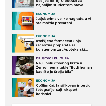
dosijea 88-8): U potrazi za
najboljim studentom prava
EKONOMIJA
Jutjuberima velike nagrade, a vi
ste možda prevareni
EKONOMIJA
Izmišljena farmaceutkinja
recenzira preparate sa
kolagenom za „Apotekarski
vodič“
DRUŠTVO I KULTURA
Ne, u holu Crvenog krsta u
Ženevi nema table “Budi human
kao što je Srbija bila”
EKONOMIJA
GoSlim čaj: falsifikovan intervju,
fotografije, sajt, ekspert i
korisnici