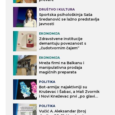
DRUŠTVO I KULTURA
Sportska psihološkinja Saša
Sredanović se lažno predstavlja
javnosti
EKONOMIJA
Zdravstvene institucije
demantuju povezanost s
„čudotvornim čajem“
EKONOMIJA
Mreža firmi na Balkanu i
manipulativna prodaja
magičnih preparata
POLITIKA
Bot-armija: najaktivniji su
Kruševac i Šabac, a Mali Zvornik
i Novi Kneževac prvi „po glavi
stanovnika“
POLITIKA
Vučić A. Aleksandar (broj