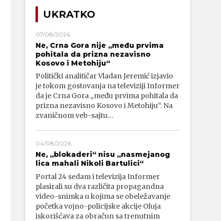
UKRATKO
07/08/2026
Ne, Crna Gora nije „među prvima
pohitala da prizna nezavisno
Kosovo i Metohiju“
Politički analitičar Vladan Jeremić izjavio
je tokom gostovanja na televiziji Informer
da je Crna Gora „među prvima pohitala da
prizna nezavisno Kosovo i Metohiju“. Na
zvaničnom veb-sajtu…
04/08/2026
Ne, „blokaderi“ nisu „nasmejanog
lica mahali Nikoli Bartulici“
Portal 24 sedam i televizija Informer
plasirali su dva različita propagandna
video-snimka u kojima se obeležavanje
početka vojno-policijske akcije Oluja
iskorišćava za obračun sa trenutnim