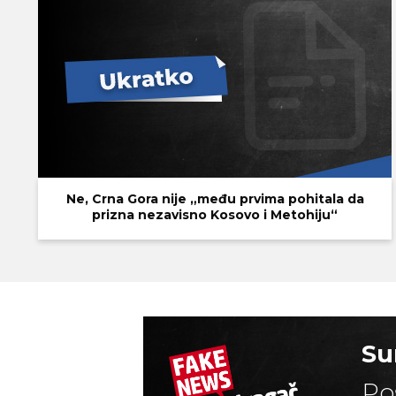
Ne, Crna Gora nije „među prvima pohitala da
prizna nezavisno Kosovo i Metohiju“
Su
Po