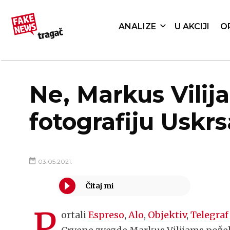
ANALIZE
U AKCIJI
O
Ne, Markus Vilij
fotografiju Uskrsa
03.05.2021.
P
ortali
Espreso
,
Alo
,
Objektiv
,
Telegraf