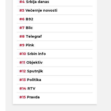
Srbija danas
Večernje novosti
B92
Blic
Telegraf
Pink
Srbin info
Objektiv
Sputnjik
Politika
RTV
Pravda