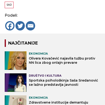
SAD
Podeli:
NAJČITANIJE
EKONOMIJA
Olivera Kovačević najavila tužbu protiv
NN lica zbog onlajn prevare
DRUŠTVO I KULTURA
Sportska psihološkinja Saša Sredanović
se lažno predstavlja javnosti
EKONOMIJA
Zdravstvene institucije demantuju