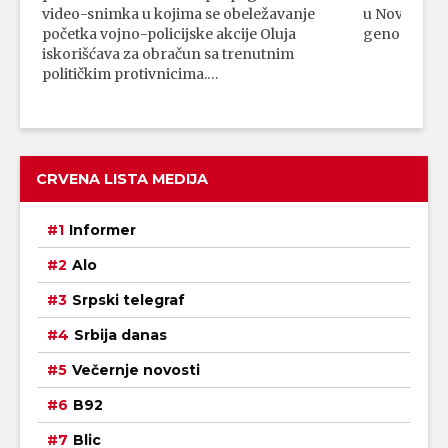
video-snimka u kojima se obeležavanje
u Novom Paz
početka vojno-policijske akcije Oluja
genocidni n
iskorišćava za obračun sa trenutnim
političkim protivnicima.…
CRVENA LISTA MEDIJA
Informer
Alo
Srpski telegraf
Srbija danas
Večernje novosti
B92
Blic