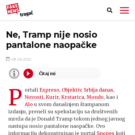
Ne, Tramp nije nosio
pantalone naopačke
08.06.2021.
P
ortali
Espreso
,
Objektiv
,
Srbija danas
,
Novosti
,
Kurir
,
Krstarica
,
Mondo
, kao i
Alo
u svom današnjem štampanom
izdanju, preneli su spekulaciju sa društvenih
mreža da je Donald Tramp tokom jednog javnog
PRIJAVI LAŽNU VEST!
nastupa nosio pantalone naopačke. Ovo
informaciju dekonstruisao je portal
Snopes
koji