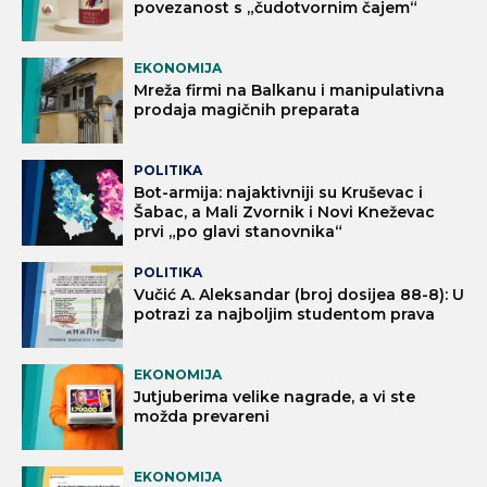
povezanost s „čudotvornim čajem“
EKONOMIJA
Mreža firmi na Balkanu i manipulativna
prodaja magičnih preparata
POLITIKA
Bot-armija: najaktivniji su Kruševac i
Šabac, a Mali Zvornik i Novi Kneževac
prvi „po glavi stanovnika“
POLITIKA
Vučić A. Aleksandar (broj dosijea 88-8): U
potrazi za najboljim studentom prava
EKONOMIJA
Jutjuberima velike nagrade, a vi ste
možda prevareni
EKONOMIJA