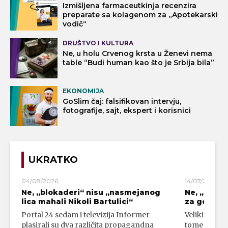
Izmišljena farmaceutkinja recenzira
preparate sa kolagenom za „Apotekarski
vodič“
DRUŠTVO I KULTURA
Ne, u holu Crvenog krsta u Ženevi nema
table “Budi human kao što je Srbija bila”
EKONOMIJA
GoSlim čaj: falsifikovan intervju,
fotografije, sajt, ekspert i korisnici
UKRATKO
04/08/2026
14/07/2026
Ne, „blokaderi“ nisu „nasmejanog
Ne, „bloka
lica mahali Nikoli Bartulici“
za genoci
Portal 24 sedam i televizija Informer
Veliki broj 
plasirali su dva različita propagandna
tome da su 