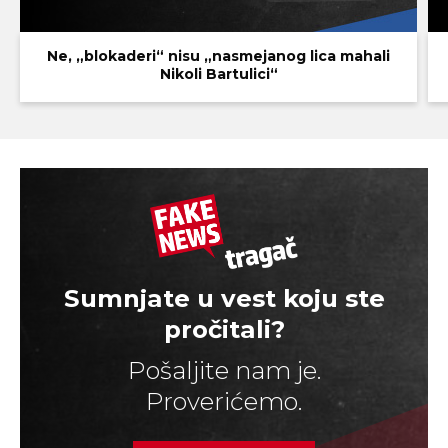
Ne, „blokaderi“ nisu „nasmejanog lica mahali
Nikoli Bartulici“
Sumnjate u vest koju ste
pročitali?
Pošaljite nam je.
Proverićemo.