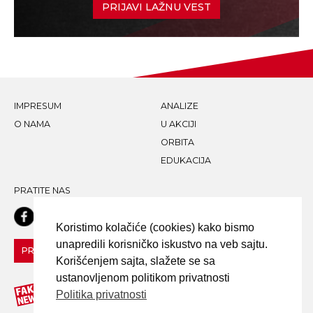
PRIJAVI LAŽNU VEST
IMPRESUM
ANALIZE
O NAMA
U AKCIJI
ORBITA
EDUKACIJA
PRATITE NAS
Koristimo kolačiće (cookies) kako bismo
unapredili korisničko iskustvo na veb sajtu.
PRIJAVI LAŽNU VEST!
Korišćenjem sajta, slažete se sa
ustanovljenom politikom privatnosti
Politika privatnosti