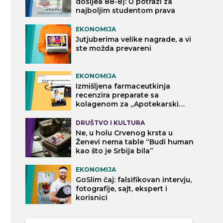
dosijea 88-8): U potrazi za
najboljim studentom prava
EKONOMIJA
Jutjuberima velike nagrade, a vi
ste možda prevareni
EKONOMIJA
Izmišljena farmaceutkinja
recenzira preparate sa
kolagenom za „Apotekarski
vodič“
DRUŠTVO I KULTURA
Ne, u holu Crvenog krsta u
Ženevi nema table “Budi human
kao što je Srbija bila”
EKONOMIJA
GoSlim čaj: falsifikovan intervju,
fotografije, sajt, ekspert i
korisnici