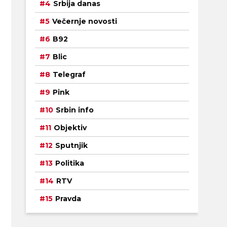
Srbija danas
Večernje novosti
B92
Blic
Telegraf
Pink
Srbin info
Objektiv
Sputnjik
Politika
RTV
Pravda