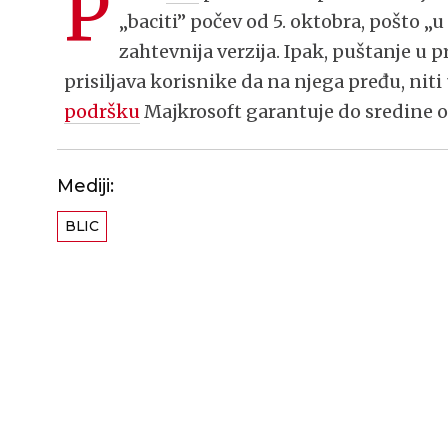
P
„baciti” počev od 5. oktobra, pošto „
zahtevnija verzija. Ipak, puštanje u
prisiljava korisnike da na njega pređu, niti
podršku
Majkrosoft garantuje do sredine o
Mediji:
BLIC