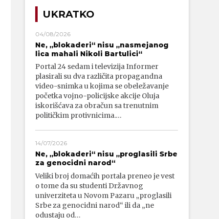
UKRATKO
04/08/2026
Ne, „blokaderi“ nisu „nasmejanog
lica mahali Nikoli Bartulici“
Portal 24 sedam i televizija Informer
plasirali su dva različita propagandna
video-snimka u kojima se obeležavanje
početka vojno-policijske akcije Oluja
iskorišćava za obračun sa trenutnim
političkim protivnicima.…
14/07/2026
Ne, „blokaderi“ nisu „proglasili Srbe
za genocidni narod“
Veliki broj domaćih portala preneo je vest
o tome da su studenti Državnog
univerziteta u Novom Pazaru „proglasili
Srbe za genocidni narod“ ili da „ne
odustaju od…