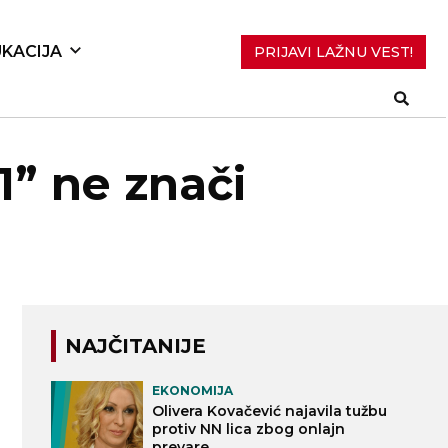
KACIJA
PRIJAVI LAŽNU VEST!
” ne znači
NAJČITANIJE
EKONOMIJA
Olivera Kovačević najavila tužbu
protiv NN lica zbog onlajn
prevare