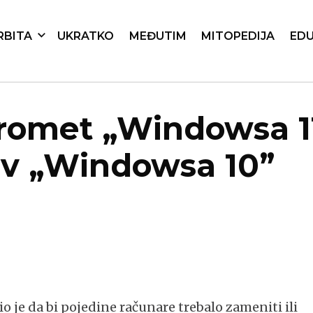
RBITA
UKRATKO
MEĐUTIM
MITOPEDIJA
EDU
promet „Windowsa 11
av „Windowsa 10”
je da bi pojedine računare trebalo zameniti ili