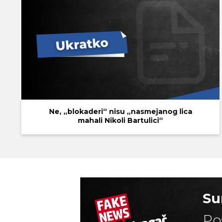
Ne, „blokaderi“ nisu „nasmejanog lica
mahali Nikoli Bartulici“
Su
Po