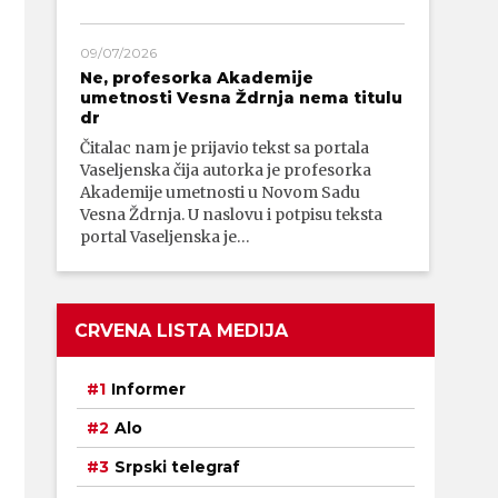
09/07/2026
Ne, profesorka Akademije
umetnosti Vesna Ždrnja nema titulu
dr
Čitalac nam je prijavio tekst sa portala
Vaseljenska čija autorka je profesorka
Akademije umetnosti u Novom Sadu
Vesna Ždrnja. U naslovu i potpisu teksta
portal Vaseljenska je…
CRVENA LISTA MEDIJA
Informer
Alo
Srpski telegraf