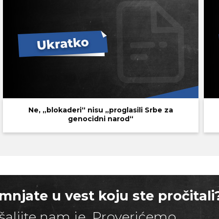
Ne, „blokaderi“ nisu „proglasili Srbe za
genocidni narod“
mnjate u vest koju ste pročitali
šaljite nam je. Proverićemo.