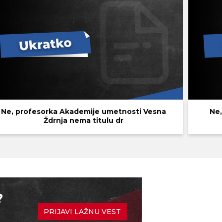
Ne, profesorka Akademije umetnosti Vesna
Ne,
Ždrnja nema titulu dr
?
PRIJAVI LAŽNU VEST