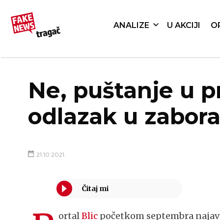
ANALIZE
U AKCIJI
O
Ne, puštanje u 
odlazak u zabor
21.10.2021.
ortal
Blic
početkom septembra najavio 