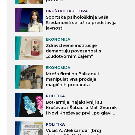
DRUŠTVO I KULTURA
Sportska psihološkinja Saša
Sredanović se lažno predstavlja
javnosti
EKONOMIJA
Zdravstvene institucije
demantuju povezanost s
„čudotvornim čajem“
EKONOMIJA
Mreža firmi na Balkanu i
manipulativna prodaja
magičnih preparata
POLITIKA
Bot-armija: najaktivniji su
Kruševac i Šabac, a Mali Zvornik
i Novi Kneževac prvi „po glavi
stanovnika“
POLITIKA
Vučić A. Aleksandar (broj