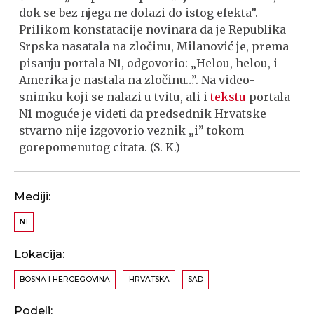
dok se bez njega ne dolazi do istog efekta”.
Prilikom konstatacije novinara da je Republika
Srpska nasatala na zločinu, Milanović je, prema
pisanju portala N1, odgovorio: „Helou, helou, i
Amerika je nastala na zločinu…”. Na video-
snimku koji se nalazi u tvitu, ali i
tekstu
portala
N1 moguće je videti da predsednik Hrvatske
stvarno nije izgovorio veznik „i” tokom
gorepomenutog citata. (S. K.)
Mediji:
N1
Lokacija:
BOSNA I HERCEGOVINA
HRVATSKA
SAD
Podeli: