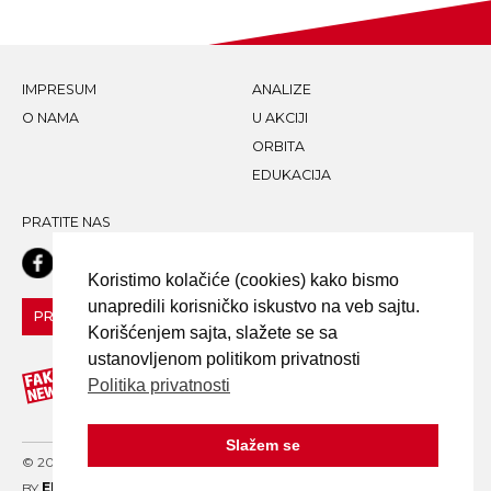
IMPRESUM
ANALIZE
O NAMA
U AKCIJI
ORBITA
EDUKACIJA
PRATITE NAS
Koristimo kolačiće (cookies) kako bismo
unapredili korisničko iskustvo na veb sajtu.
PRIJAVI LAŽNU VEST!
Korišćenjem sajta, slažete se sa
ustanovljenom politikom privatnosti
Politika privatnosti
Slažem se
© 2020 FAKE NEWS TRAGAČ - ALL RIGHTS RESERVED. DESIGN
BY
ELDER