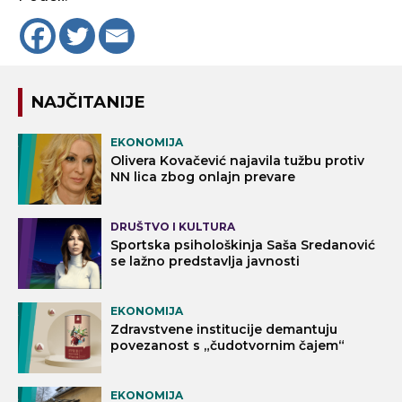
NAJČITANIJE
EKONOMIJA
Olivera Kovačević najavila tužbu protiv
NN lica zbog onlajn prevare
DRUŠTVO I KULTURA
Sportska psihološkinja Saša Sredanović
se lažno predstavlja javnosti
EKONOMIJA
Zdravstvene institucije demantuju
povezanost s „čudotvornim čajem“
EKONOMIJA