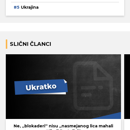
Ukrajina
SLIČNI ČLANCI
Ne, „blokaderi“ nisu „nasmejanog lica mahali