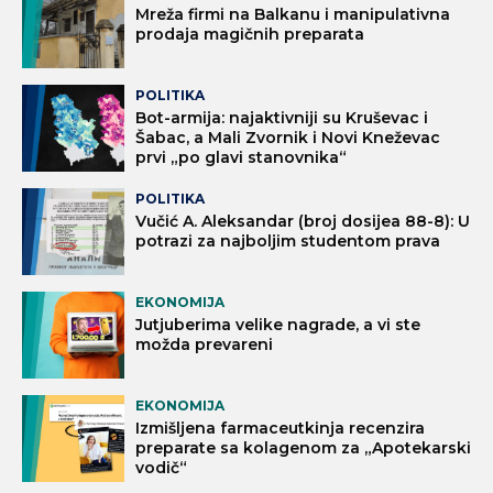
Mreža firmi na Balkanu i manipulativna
prodaja magičnih preparata
POLITIKA
Bot-armija: najaktivniji su Kruševac i
Šabac, a Mali Zvornik i Novi Kneževac
prvi „po glavi stanovnika“
POLITIKA
Vučić A. Aleksandar (broj dosijea 88-8): U
potrazi za najboljim studentom prava
EKONOMIJA
Jutjuberima velike nagrade, a vi ste
možda prevareni
EKONOMIJA
Izmišljena farmaceutkinja recenzira
preparate sa kolagenom za „Apotekarski
vodič“