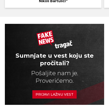
Nikoli Bartulici“
Sumnjate u vest koju ste
pročitali?
Pošaljite nam je.
Proverićemo.
PRIJAVI LAŽNU VEST