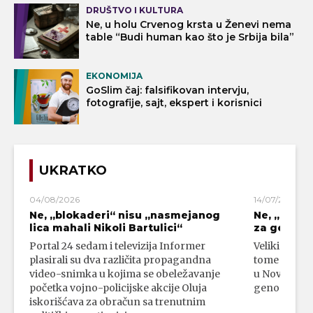
DRUŠTVO I KULTURA
Ne, u holu Crvenog krsta u Ženevi nema
table “Budi human kao što je Srbija bila”
EKONOMIJA
GoSlim čaj: falsifikovan intervju,
fotografije, sajt, ekspert i korisnici
UKRATKO
04/08/2026
14/07/2026
Ne, „blokaderi“ nisu „nasmejanog
Ne, „bloka
lica mahali Nikoli Bartulici“
za genoci
Portal 24 sedam i televizija Informer
Veliki broj 
plasirali su dva različita propagandna
tome da su 
video-snimka u kojima se obeležavanje
u Novom Paz
početka vojno-policijske akcije Oluja
genocidni n
iskorišćava za obračun sa trenutnim