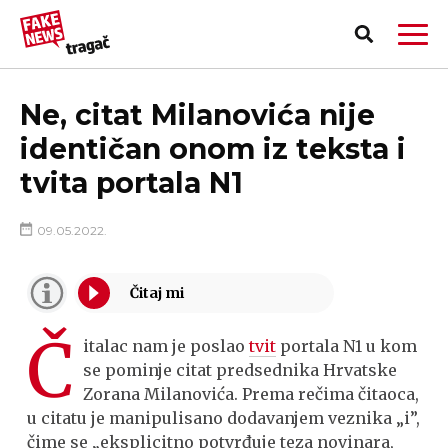
Ne, citat Milanovića nije
identičan onom iz teksta i
tvita portala N1
09.05.2022.
Č
italac nam je poslao
tvit
portala N1 u kom
se pominje citat predsednika Hrvatske
Zorana Milanovića. Prema rečima čitaoca,
PRIJAVI LAŽNU VEST!
u citatu je manipulisano dodavanjem veznika „i”,
čime se „eksplicitno potvrđuje teza novinara,