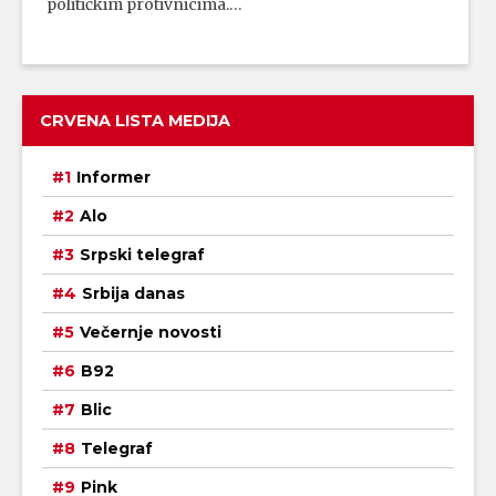
političkim protivnicima.…
CRVENA LISTA MEDIJA
Informer
Alo
Srpski telegraf
Srbija danas
Večernje novosti
B92
Blic
Telegraf
Pink