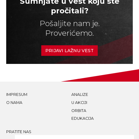
Sumnjate u vest koju ste
pročitali?
Pošaljite nam je.
Proverićemo.
PRIJAVI LAŽNU VEST
IMPRESUM
ANALIZE
O NAMA
U AKCIJI
ORBITA
EDUKACIJA
PRATITE NAS