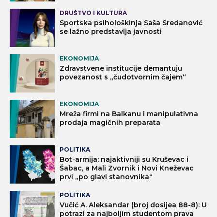
DRUŠTVO I KULTURA
Sportska psihološkinja Saša Sredanović
se lažno predstavlja javnosti
EKONOMIJA
Zdravstvene institucije demantuju
povezanost s „čudotvornim čajem“
EKONOMIJA
Mreža firmi na Balkanu i manipulativna
prodaja magičnih preparata
POLITIKA
Bot-armija: najaktivniji su Kruševac i
Šabac, a Mali Zvornik i Novi Kneževac
prvi „po glavi stanovnika“
POLITIKA
Vučić A. Aleksandar (broj dosijea 88-8): U
potrazi za najboljim studentom prava