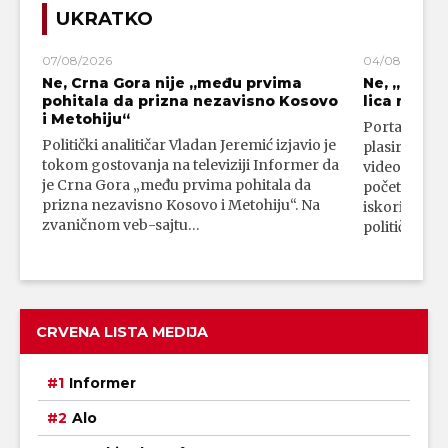
UKRATKO
07/08/2026
04/08/2026
Ne, Crna Gora nije „među prvima
Ne, „blok
pohitala da prizna nezavisno Kosovo
lica mahali
i Metohiju“
Portal 24 se
Politički analitičar Vladan Jeremić izjavio je
plasirali su
tokom gostovanja na televiziji Informer da
video-snimk
je Crna Gora „među prvima pohitala da
početka vojn
prizna nezavisno Kosovo i Metohiju“. Na
iskorišćava
zvaničnom veb-sajtu…
političkim 
CRVENA LISTA MEDIJA
Informer
Alo