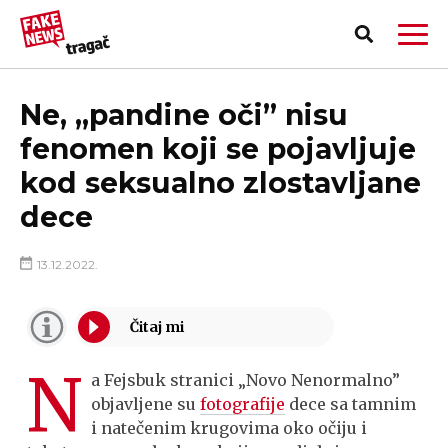
Ne, „pandine oči” nisu
fenomen koji se pojavljuje
kod seksualno zlostavljane
dece
13.12.2022.
N
a Fejsbuk stranici „Novo Nenormalno”
PRIJAVI LAŽNU VEST!
objavljene su
fotografije
dece sa tamnim
i natečenim krugovima oko očiju i