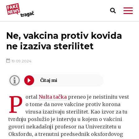
Ne, vakcina protiv kovida
ne izaziva sterilitet
19.09.2024.
P
ortal
Nulta tačka
preneo je neistinitu vest
o tome da nove vakcine protiv korona
virusa izazivaju sterilitet. Kao izvor za tu
tvrdnju poslužio je intervju u kojem o vakcini
PRIJAVI LAŽNU VEST!
govori nekadašnji profesor na Univerzitetu u
Oksfordu, a trenutni predsednik oksfordovog