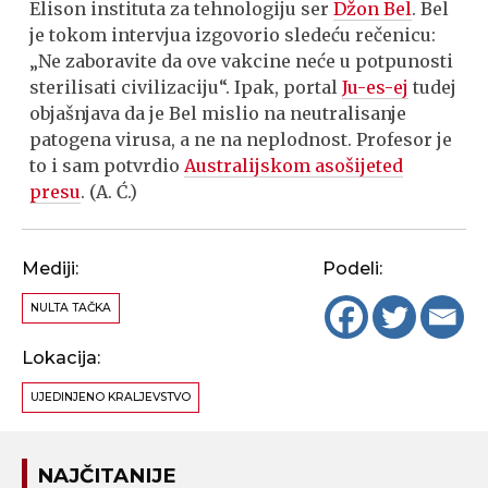
Elison instituta za tehnologiju ser
Džon Bel
. Bel
je tokom intervjua izgovorio sledeću rečenicu:
„Ne zaboravite da ove vakcine neće u potpunosti
sterilisati civilizaciju“. Ipak, portal
Ju-es-ej
tudej
objašnjava da je Bel mislio na neutralisanje
patogena virusa, a ne na neplodnost. Profesor je
to i sam potvrdio
Australijskom asošijeted
presu
. (A. Ć.)
Mediji:
Podeli:
NULTA TAČKA
Lokacija:
UJEDINJENO KRALJEVSTVO
NAJČITANIJE