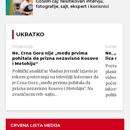
GoSlim čaj: falsifikovan intervju,
fotografije, sajt, ekspert i korisnici
UKRATKO
07/08/2026
04/08/2026
Ne, Crna Gora nije „među prvima
Ne, „blok
pohitala da prizna nezavisno Kosovo
lica mahali
i Metohiju“
Portal 24 se
Politički analitičar Vladan Jeremić izjavio je
plasirali su
tokom gostovanja na televiziji Informer da
video-snimk
je Crna Gora „među prvima pohitala da
početka vojn
prizna nezavisno Kosovo i Metohiju“. Na
iskorišćava
zvaničnom veb-sajtu…
političkim 
CRVENA LISTA MEDIJA