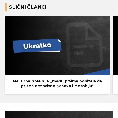
SLIČNI ČLANCI
Ne, Crna Gora nije „među prvima pohitala da
prizna nezavisno Kosovo i Metohiju“