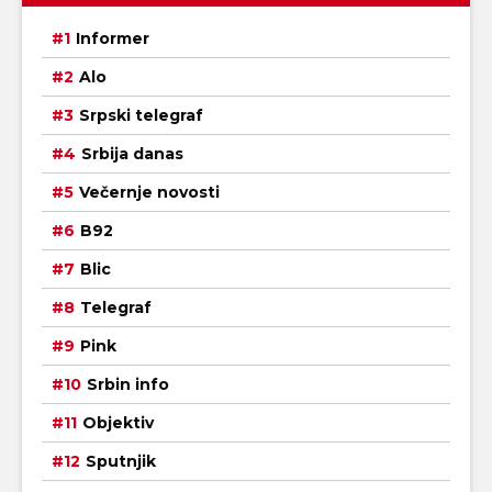
Informer
Alo
Srpski telegraf
Srbija danas
Večernje novosti
B92
Blic
Telegraf
Pink
Srbin info
Objektiv
Sputnjik