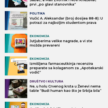
prvi „po glavi stanovnika“
POLITIKA
Vučić A. Aleksandar (broj dosijea 88-8): U
potrazi za najboljim studentom prava
EKONOMIJA
Jutjuberima velike nagrade, a vi ste
možda prevareni
EKONOMIJA
Izmišljena farmaceutkinja recenzira
preparate sa kolagenom za „Apotekarski
vodič“
DRUŠTVO I KULTURA
Ne, u holu Crvenog krsta u Ženevi nema
table “Budi human kao što je Srbija bila”
EKONOMIJA