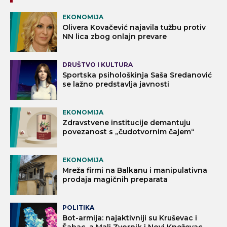
EKONOMIJA
Olivera Kovačević najavila tužbu protiv
NN lica zbog onlajn prevare
DRUŠTVO I KULTURA
Sportska psihološkinja Saša Sredanović
se lažno predstavlja javnosti
EKONOMIJA
Zdravstvene institucije demantuju
povezanost s „čudotvornim čajem“
EKONOMIJA
Mreža firmi na Balkanu i manipulativna
prodaja magičnih preparata
POLITIKA
Bot-armija: najaktivniji su Kruševac i
Šabac, a Mali Zvornik i Novi Kneževac