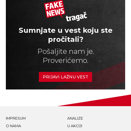
Sumnjate u vest koju ste
pročitali?
Pošaljite nam je.
Proverićemo.
PRIJAVI LAŽNU VEST
IMPRESUM
ANALIZE
O NAMA
U AKCIJI