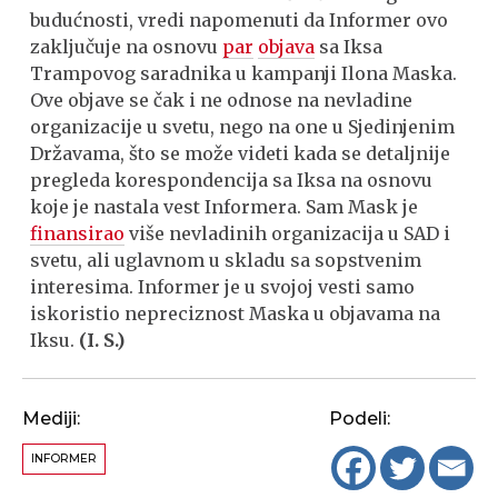
budućnosti, vredi napomenuti da Informer ovo
zaključuje na osnovu
par
objava
sa Iksa
Trampovog saradnika u kampanji Ilona Maska.
Ove objave se čak i ne odnose na nevladine
organizacije u svetu, nego na one u Sjedinjenim
Državama, što se može videti kada se detaljnije
pregleda korespondencija sa Iksa na osnovu
koje je nastala vest Informera. Sam Mask je
finansirao
više nevladinih organizacija u SAD i
svetu, ali uglavnom u skladu sa sopstvenim
interesima. Informer je u svojoj vesti samo
iskoristio nepreciznost Maska u objavama na
Iksu.
(I. S.)
Mediji:
Podeli:
INFORMER