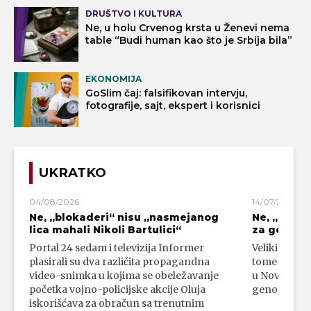
DRUŠTVO I KULTURA
Ne, u holu Crvenog krsta u Ženevi nema
table “Budi human kao što je Srbija bila”
EKONOMIJA
GoSlim čaj: falsifikovan intervju,
fotografije, sajt, ekspert i korisnici
UKRATKO
04/08/2026
14/07/2026
Ne, „blokaderi“ nisu „nasmejanog
Ne, „bloka
lica mahali Nikoli Bartulici“
za genoci
Portal 24 sedam i televizija Informer
Veliki broj 
plasirali su dva različita propagandna
tome da su 
video-snimka u kojima se obeležavanje
u Novom Paz
početka vojno-policijske akcije Oluja
genocidni n
iskorišćava za obračun sa trenutnim