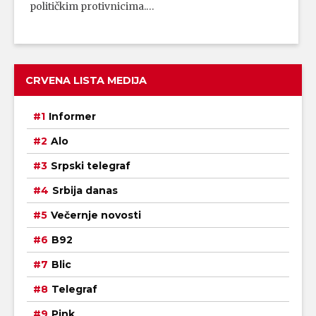
političkim protivnicima.…
CRVENA LISTA MEDIJA
Informer
Alo
Srpski telegraf
Srbija danas
Večernje novosti
B92
Blic
Telegraf
Pink