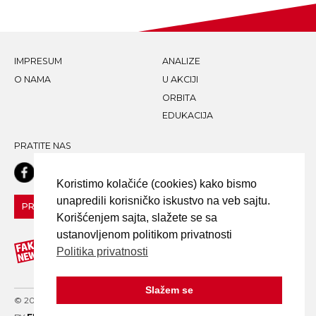
IMPRESUM
ANALIZE
O NAMA
U AKCIJI
ORBITA
EDUKACIJA
PRATITE NAS
Koristimo kolačiće (cookies) kako bismo
unapredili korisničko iskustvo na veb sajtu.
PRIJAVI LAŽNU VEST!
Korišćenjem sajta, slažete se sa
ustanovljenom politikom privatnosti
Politika privatnosti
Slažem se
© 2020 FAKE NEWS TRAGAČ - ALL RIGHTS RESERVED. DESIGN