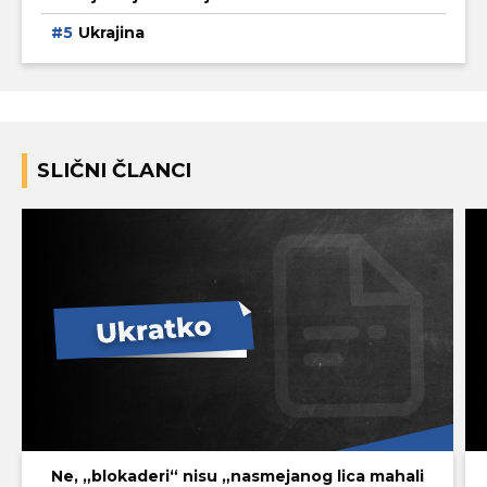
Ukrajina
SLIČNI ČLANCI
Ne, „blokaderi“ nisu „nasmejanog lica mahali