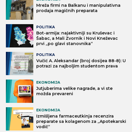
Mreža firmi na Balkanu i manipulativna
prodaja magičnih preparata
POLITIKA
Bot-armija: najaktivniji su Kruševac i
Šabac, a Mali Zvornik i Novi Kneževac
prvi „po glavi stanovnika“
POLITIKA
Vučić A. Aleksandar (broj dosijea 88-8): U
potrazi za najboljim studentom prava
EKONOMIJA
Jutjuberima velike nagrade, a vi ste
možda prevareni
EKONOMIJA
Izmišljena farmaceutkinja recenzira
preparate sa kolagenom za „Apotekarski
vodič“