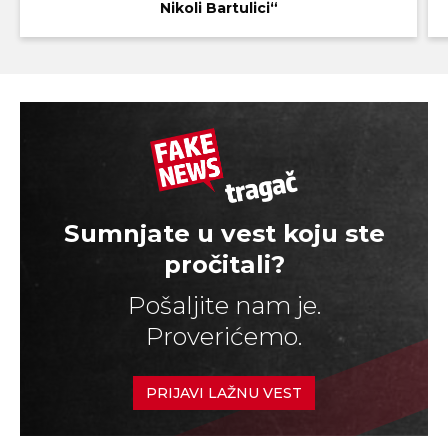
Nikoli Bartulici“
Sumnjate u vest koju ste
pročitali?
Pošaljite nam je.
Proverićemo.
PRIJAVI LAŽNU VEST