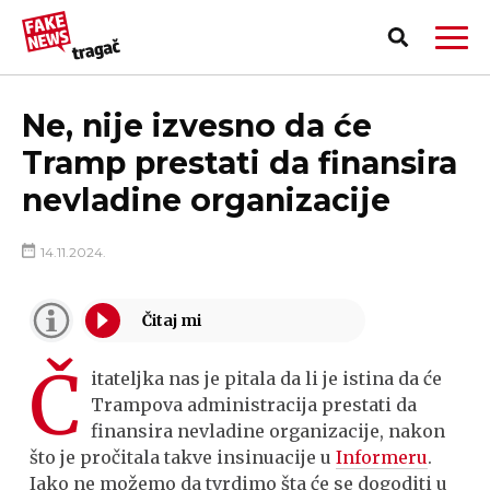
Ne, nije izvesno da će
Tramp prestati da finansira
nevladine organizacije
14.11.2024.
Č
itateljka nas je pitala da li je istina da će
Trampova administracija prestati da
finansira nevladine organizacije, nakon
PRIJAVI LAŽNU VEST!
što je pročitala takve insinuacije u
Informeru
.
Iako ne možemo da tvrdimo šta će se dogoditi u