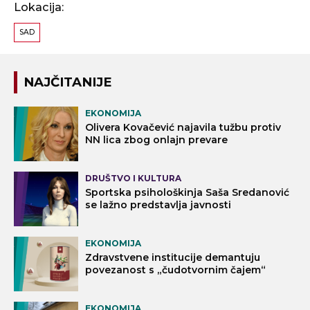
Lokacija:
SAD
NAJČITANIJE
EKONOMIJA
Olivera Kovačević najavila tužbu protiv
NN lica zbog onlajn prevare
DRUŠTVO I KULTURA
Sportska psihološkinja Saša Sredanović
se lažno predstavlja javnosti
EKONOMIJA
Zdravstvene institucije demantuju
povezanost s „čudotvornim čajem“
EKONOMIJA