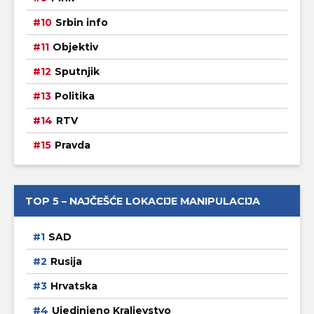
Srbin info
Objektiv
Sputnjik
Politika
RTV
Pravda
TOP 5 – NAJČEŠĆE LOKACIJE MANIPULACIJA
SAD
Rusija
Hrvatska
Ujedinjeno Kraljevstvo