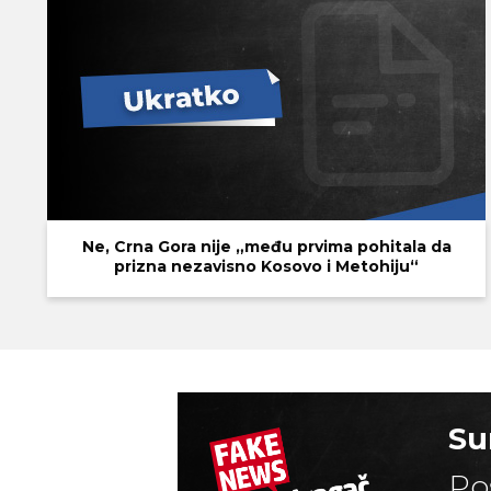
Ne, Crna Gora nije „među prvima pohitala da
prizna nezavisno Kosovo i Metohiju“
Su
Po