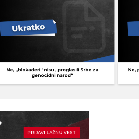
Ne, „blokaderi“ nisu „proglasili Srbe za
Ne, 
genocidni narod“
?
PRIJAVI LAŽNU VEST