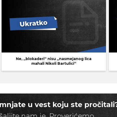
Ne, „blokaderi“ nisu „nasmejanog lica
mahali Nikoli Bartulici“
mnjate u vest koju ste pročitali
šaljite nam je. Proverićemo.