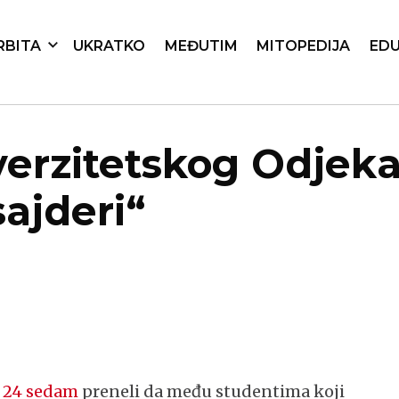
RBITA
UKRATKO
MEĐUTIM
MITOPEDIJA
EDU
verzitetskog Odjeka
sajderi“
i
24 sedam
preneli da među studentima koji