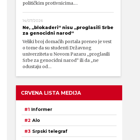
političkim protivnicima.…
14/07/2026
Ne, „blokaderi“ nisu „proglasili Srbe
za genocidni narod“
Veliki broj domaćih portala preneo je vest
o tome da su studenti Državnog
univerziteta u Novom Pazaru „proglasili
Srbe za genocidni narod“ ili da „ne
odustaju od…
CRVENA LISTA MEDIJA
Informer
Alo
Srpski telegraf