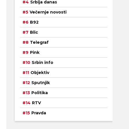
Srbija danas
Večernje novosti
B92
Blic
Telegraf
Pink
Srbin info
Objektiv
Sputnjik
Politika
RTV
Pravda