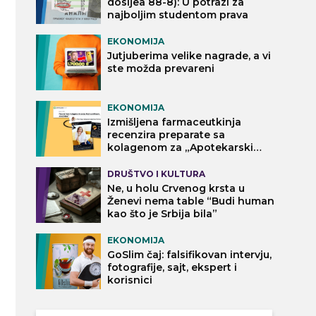
dosijea 88-8): U potrazi za
najboljim studentom prava
EKONOMIJA
Jutjuberima velike nagrade, a vi
ste možda prevareni
EKONOMIJA
Izmišljena farmaceutkinja
recenzira preparate sa
kolagenom za „Apotekarski
vodič“
DRUŠTVO I KULTURA
Ne, u holu Crvenog krsta u
Ženevi nema table “Budi human
kao što je Srbija bila”
EKONOMIJA
GoSlim čaj: falsifikovan intervju,
fotografije, sajt, ekspert i
korisnici