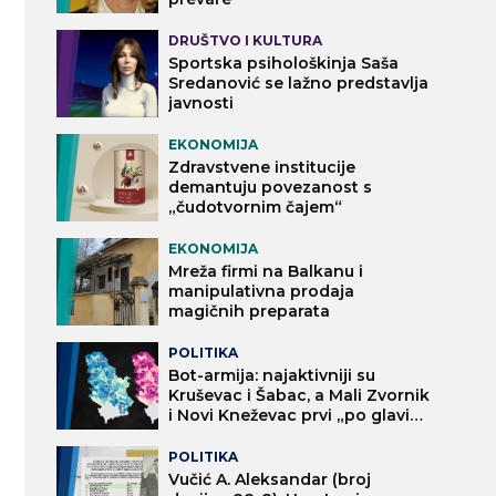
DRUŠTVO I KULTURA
Sportska psihološkinja Saša
Sredanović se lažno predstavlja
javnosti
EKONOMIJA
Zdravstvene institucije
demantuju povezanost s
„čudotvornim čajem“
EKONOMIJA
Mreža firmi na Balkanu i
manipulativna prodaja
magičnih preparata
POLITIKA
Bot-armija: najaktivniji su
Kruševac i Šabac, a Mali Zvornik
i Novi Kneževac prvi „po glavi
stanovnika“
POLITIKA
Vučić A. Aleksandar (broj