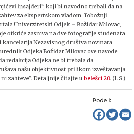
jićevi insajderi“, koji bi navodno trebali da na
ahtev za ekspertskom vladom. Tobožnji
rtala Univerzitetski Odjek – Božidar Milovac,
oje otkriće zasniva na dve fotografije studenata
ni kancelarija Nezavisnog društva novinara
 urednik Odjeka Božidar Milovac ove navode
da redakcija Odjeka ne bi trebala da
šava našu objektivnost prilikom izveštavanja
 ni zahteve“. Detaljnije čitajte u
belešci 20
. (I. S.)
Podeli: