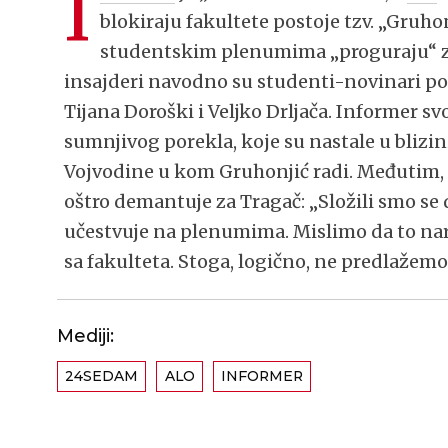
I
blokiraju fakultete postoje tzv. „Gruhon
studentskim plenumima „proguraju“ z
insajderi navodno su studenti-novinari po
Tijana Doroški i Veljko Drljača. Informer sv
sumnjivog porekla, koje su nastale u blizi
Vojvodine u kom Gruhonjić radi. Međutim,
oštro demantuje za Tragač: „Složili smo se 
učestvuje na plenumima. Mislimo da to naru
sa fakulteta. Stoga, logično, ne predlažemo
Mediji:
24SEDAM
ALO
INFORMER