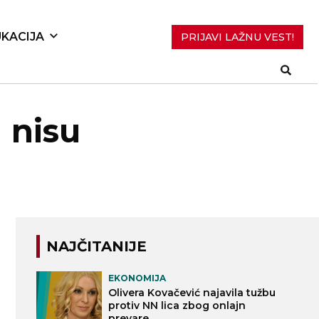
KACIJA
PRIJAVI LAŽNU VEST!
 nisu
NAJČITANIJE
EKONOMIJA
Olivera Kovačević najavila tužbu
protiv NN lica zbog onlajn
prevare