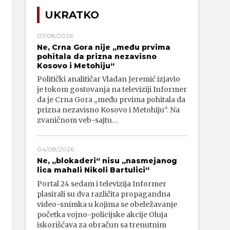
UKRATKO
07/08/2026
Ne, Crna Gora nije „među prvima
pohitala da prizna nezavisno
Kosovo i Metohiju“
Politički analitičar Vladan Jeremić izjavio
je tokom gostovanja na televiziji Informer
da je Crna Gora „među prvima pohitala da
prizna nezavisno Kosovo i Metohiju“. Na
zvaničnom veb-sajtu…
04/08/2026
Ne, „blokaderi“ nisu „nasmejanog
lica mahali Nikoli Bartulici“
Portal 24 sedam i televizija Informer
plasirali su dva različita propagandna
video-snimka u kojima se obeležavanje
početka vojno-policijske akcije Oluja
iskorišćava za obračun sa trenutnim