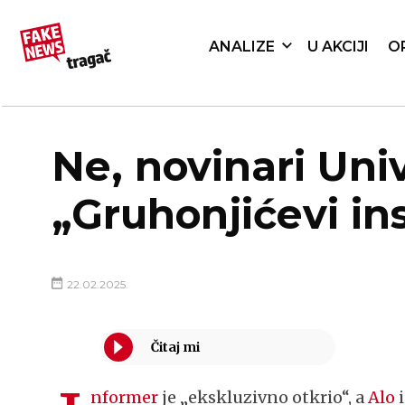
ANALIZE
U AKCIJI
O
Ne, novinari Uni
„Gruhonjićevi in
22.02.2025.
nformer
je „ekskluzivno otkrio“, a
Alo