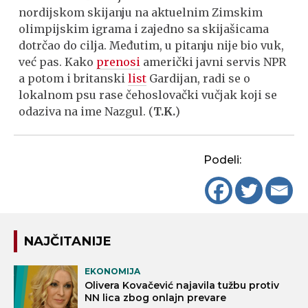
nordijskom skijanju na aktuelnim Zimskim
olimpijskim igrama i zajedno sa skijašicama
dotrčao do cilja. Međutim, u pitanju nije bio vuk,
već pas. Kako
prenosi
američki javni servis NPR
a potom i britanski
list
Gardijan, radi se o
lokalnom psu rase čehoslovački vučjak koji se
odaziva na ime Nazgul. (
T.K.
)
Podeli:
NAJČITANIJE
EKONOMIJA
Olivera Kovačević najavila tužbu protiv
NN lica zbog onlajn prevare