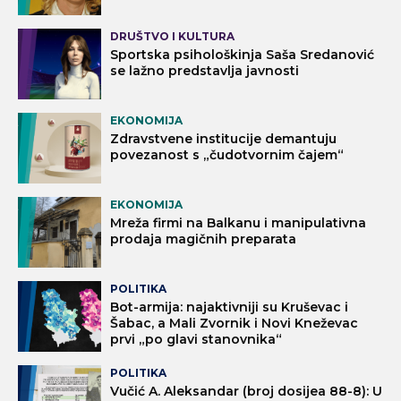
DRUŠTVO I KULTURA
Sportska psihološkinja Saša Sredanović
se lažno predstavlja javnosti
EKONOMIJA
Zdravstvene institucije demantuju
povezanost s „čudotvornim čajem“
EKONOMIJA
Mreža firmi na Balkanu i manipulativna
prodaja magičnih preparata
POLITIKA
Bot-armija: najaktivniji su Kruševac i
Šabac, a Mali Zvornik i Novi Kneževac
prvi „po glavi stanovnika“
POLITIKA
Vučić A. Aleksandar (broj dosijea 88-8): U