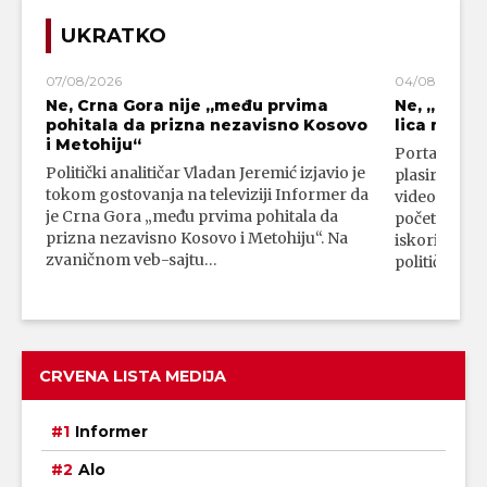
UKRATKO
07/08/2026
04/08/2026
Ne, Crna Gora nije „među prvima
Ne, „blok
pohitala da prizna nezavisno Kosovo
lica mahali
i Metohiju“
Portal 24 se
Politički analitičar Vladan Jeremić izjavio je
plasirali su
tokom gostovanja na televiziji Informer da
video-snimk
je Crna Gora „među prvima pohitala da
početka vojn
prizna nezavisno Kosovo i Metohiju“. Na
iskorišćava
zvaničnom veb-sajtu…
političkim 
CRVENA LISTA MEDIJA
Informer
Alo