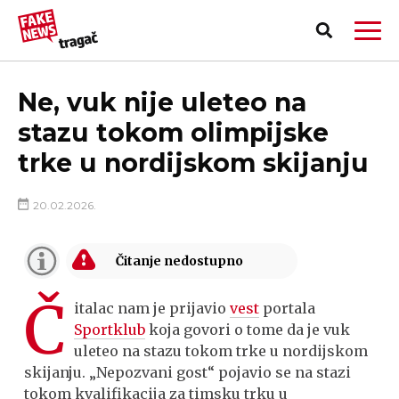
Ne, vuk nije uleteo na
stazu tokom olimpijske
trke u nordijskom skijanju
20.02.2026.
Č
italac nam je prijavio
vest
portala
Sportklub
koja govori o tome da je vuk
uleteo na stazu tokom trke u nordijskom
PRIJAVI LAŽNU VEST!
skijanju. „Nepozvani gost“ pojavio se na stazi
tokom kvalifikacija za timsku trku u