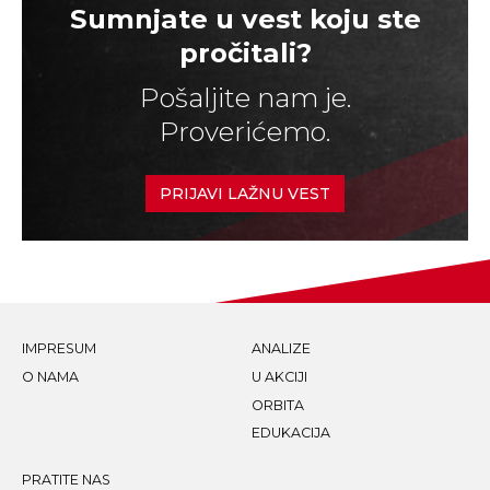
Sumnjate u vest koju ste
pročitali?
Pošaljite nam je.
Proverićemo.
PRIJAVI LAŽNU VEST
IMPRESUM
ANALIZE
O NAMA
U AKCIJI
ORBITA
EDUKACIJA
PRATITE NAS