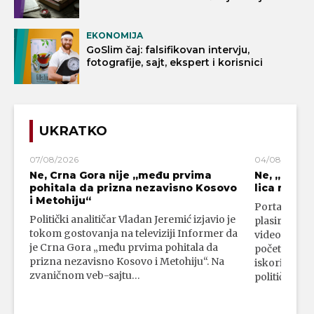
EKONOMIJA
GoSlim čaj: falsifikovan intervju,
fotografije, sajt, ekspert i korisnici
UKRATKO
07/08/2026
04/08/2026
Ne, Crna Gora nije „među prvima
Ne, „blok
pohitala da prizna nezavisno Kosovo
lica mahali
i Metohiju“
Portal 24 se
Politički analitičar Vladan Jeremić izjavio je
plasirali su
tokom gostovanja na televiziji Informer da
video-snimk
je Crna Gora „među prvima pohitala da
početka vojn
prizna nezavisno Kosovo i Metohiju“. Na
iskorišćava
zvaničnom veb-sajtu…
političkim 