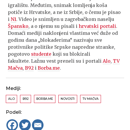
igralištu. Međutim, snimak lomljenja koša
potiče iz Hrvatske, a ne iz Srbije, o čemu je pisao
i
N1
. Video je snimljen u zagrebačkom naselju
Špansko
, a o njemu su pisali i
hrvatski
portali
.
Domaći mediji naklonjeni vlastima već duže od
godinu dana „blokaderima“ nazivaju sve
protivnike politike Srpske napredne stranke,
pogotovo
studente
koji su blokirali
fakultete. Lažnu vest preneli su i portali
Alo
,
TV
Mačva
,
B92
i
Borba.me
.
Mediji:
ALO
B92
BORBA.ME
NOVOSTI
TV MAČVA
Podeli: