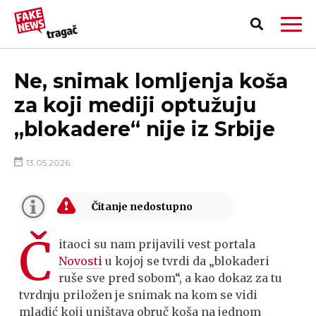
Ne, snimak lomljenja koša
za koji mediji optužuju
„blokadere“ nije iz Srbije
13.05.2026.
Č
itaoci su nam prijavili vest portala
Novosti
u kojoj se tvrdi da „blokaderi
ruše sve pred sobom“, а kao dokaz za tu
PRIJAVI LAŽNU VEST!
tvrdnju priložen je snimak na kom se vidi
mladić koji uništava obruč koša na jednom