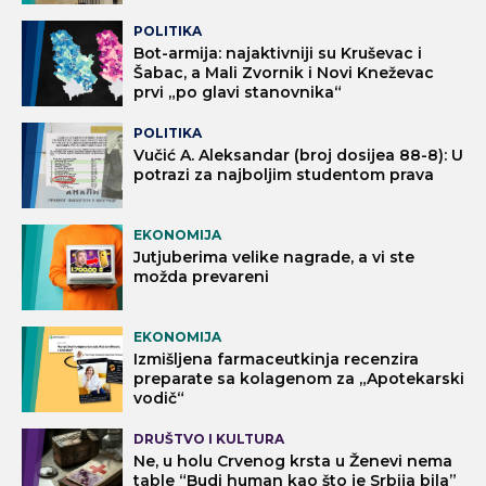
POLITIKA
Bot-armija: najaktivniji su Kruševac i
Šabac, a Mali Zvornik i Novi Kneževac
prvi „po glavi stanovnika“
POLITIKA
Vučić A. Aleksandar (broj dosijea 88-8): U
potrazi za najboljim studentom prava
EKONOMIJA
Jutjuberima velike nagrade, a vi ste
možda prevareni
EKONOMIJA
Izmišljena farmaceutkinja recenzira
preparate sa kolagenom za „Apotekarski
vodič“
DRUŠTVO I KULTURA
Ne, u holu Crvenog krsta u Ženevi nema
table “Budi human kao što je Srbija bila”