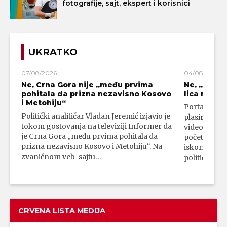
fotografije, sajt, ekspert i korisnici
UKRATKO
07/08/2026
04/08/2026
Ne, Crna Gora nije „među prvima
Ne, „blok
pohitala da prizna nezavisno Kosovo
lica mahali
i Metohiju“
Portal 24 se
Politički analitičar Vladan Jeremić izjavio je
plasirali su
tokom gostovanja na televiziji Informer da
video-snimk
je Crna Gora „među prvima pohitala da
početka vojn
prizna nezavisno Kosovo i Metohiju“. Na
iskorišćava
zvaničnom veb-sajtu…
političkim 
CRVENA LISTA MEDIJA