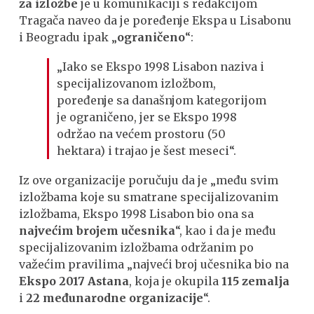
za izložbe
je u komunikaciji s redakcijom
Tragača naveo da je poređenje Ekspa u Lisabonu
i Beogradu ipak „
ograničeno
“:
„Iako se Ekspo 1998 Lisabon naziva i
specijalizovanom izložbom,
poređenje sa današnjom kategorijom
je ograničeno, jer se Ekspo 1998
održao na većem prostoru (50
hektara) i trajao je šest meseci“.
Iz ove organizacije poručuju da je „među svim
izložbama koje su smatrane specijalizovanim
izložbama, Ekspo 1998 Lisabon bio ona sa
najvećim brojem učesnika
“, kao i da je među
specijalizovanim izložbama održanim po
važećim pravilima „najveći broj učesnika bio na
Ekspo 2017 Astana
, koja je okupila
115 zemalja
i
22 međunarodne organizacije
“.