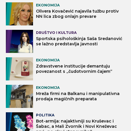
EKONOMIJA
Olivera Kovačević najavila tužbu protiv
NN lica zbog onlajn prevare
DRUŠTVO I KULTURA
Sportska psihološkinja Saša Sredanović
se lažno predstavlja javnosti
EKONOMIJA
Zdravstvene institucije demantuju
povezanost s „čudotvornim čajem“
EKONOMIJA
Mreža firmi na Balkanu i manipulativna
prodaja magičnih preparata
POLITIKA
Bot-armija: najaktivniji su Kruševac i
Šabac, a Mali Zvornik i Novi Kneževac