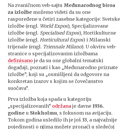
Na zvaničnom veb-sajtu
Međunarodnog biroa
za izložbe
možemo videti da su one
raspoređene u četiri zasebne kategorije: Svetske
izložbe (engl.
World Expos
), Specijalizovane
izložbe (engl.
Specialised Expos
), Hortikulturne
izložbe (engl.
Horticultural Expos
) i Milanski
trijenale (engl.
Triennale Milano
). U okviru veb-
stranice o specijalizovanim izložbama
definisano
je da su one globalni tematski
događaji, poznati i kao „Međunarodno priznate
izložbe“, koji su „osmišljeni da odgovore na
konkretan izazov s kojim se čovečanstvo
suočava“.
Prva izložba koja spada u kategoriju
„specijalizovanih“
održana
je davne
1936.
godine
u
Stokholmu
, s fokusom na avijaciju.
Tokom godina usledilo ih je još
33
, a najvažnije
pojedinosti o njima možete pronaći u sledećoj