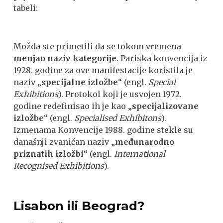
tabeli:
Možda ste primetili da se tokom vremena
menjao naziv kategorije
. Pariska konvencija iz
1928. godine za ove manifestacije koristila je
naziv „
specijalne izložbe
“ (engl.
Special
Exhibitions
). Protokol koji je usvojen 1972.
godine redefinisao ih je kao „
specijalizovane
izložbe
“ (engl.
Specialised Exhibitons
).
Izmenama Konvencije 1988. godine stekle su
današnji zvaničan naziv „
međunarodno
priznatih izložbi
“ (engl.
International
Recognised Exhibitions
).
Lisabon ili Beograd?