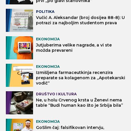
prvi „po glavi stanovnika“
POLITIKA
Vučić A. Aleksandar (broj dosijea 88-8): U
potrazi za najboljim studentom prava
EKONOMIJA
Jutjuberima velike nagrade, a vi ste
možda prevareni
EKONOMIJA
Izmišljena farmaceutkinja recenzira
preparate sa kolagenom za „Apotekarski
vodič“
DRUŠTVO I KULTURA
Ne, u holu Crvenog krsta u Ženevi nema
table “Budi human kao što je Srbija bila”
EKONOMIJA
GoSlim čaj: falsifikovan intervju,