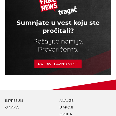
Sumnjate u vest koju ste
pročitali?
Pošaljite nam je.
Proverićemo.
PRIJAVI LAŽNU VEST
IMPRESUM
ANALIZE
O NAMA
U AKCIJI
ORBITA