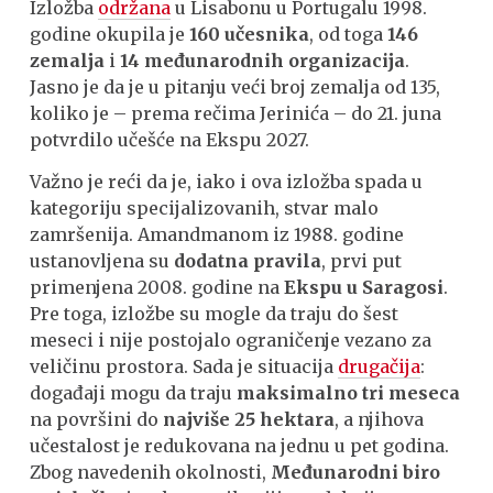
Izložba
održana
u Lisabonu u Portugalu 1998.
godine okupila je
160 učesnika
, od toga
146
zemalja
i
14 međunarodnih organizacija
.
Jasno je da je u pitanju veći broj zemalja od 135,
koliko je – prema rečima Jerinića – do 21. juna
potvrdilo učešće na Ekspu 2027.
Važno je reći da je, iako i ova izložba spada u
kategoriju specijalizovanih, stvar malo
zamršenija. Amandmanom iz 1988. godine
ustanovljena su
dodatna pravila
, prvi put
primenjena 2008. godine na
Ekspu u Saragosi
.
Pre toga, izložbe su mogle da traju do šest
meseci i nije postojalo ograničenje vezano za
veličinu prostora. Sada je situacija
drugačija
:
događaji mogu da traju
maksimalno tri meseca
na površini do
najviše
25 hektara
, a njihova
učestalost je redukovana na jednu u pet godina.
Zbog navedenih okolnosti,
Međunarodni biro