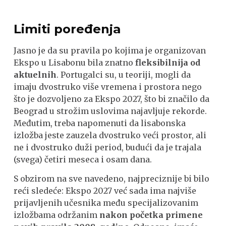
Limiti poređenja
Jasno je da su pravila po kojima je organizovan
Ekspo u Lisabonu bila znatno
fleksibilnija od
aktuelnih
. Portugalci su, u teoriji, mogli da
imaju dvostruko više vremena i prostora nego
što je dozvoljeno za Ekspo 2027, što bi značilo da
Beograd u strožim uslovima najavljuje rekorde.
Međutim, treba napomenuti da lisabonska
izložba jeste zauzela dvostruko veći prostor, ali
ne i dvostruko duži period, budući da je trajala
(svega) četiri meseca i osam dana.
S obzirom na sve navedeno, najpreciznije bi bilo
reći sledeće: Ekspo 2027 već sada ima najviše
prijavljenih učesnika među specijalizovanim
izložbama održanim
nakon početka primene