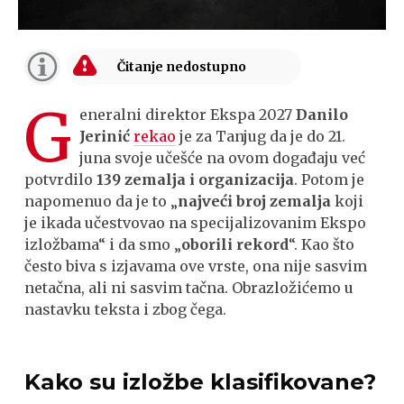
G
eneralni direktor Ekspa 2027
Danilo
Jerinić
rekao
je za Tanjug da je do 21.
juna svoje učešće na ovom događaju već
potvrdilo
139 zemalja i organizacija
. Potom je
napomenuo da je to „
najveći broj zemalja
koji
je ikada učestvovao na specijalizovanim Ekspo
izložbama“ i da smo „
oborili rekord
“. Kao što
često biva s izjavama ove vrste, ona nije sasvim
netačna, ali ni sasvim tačna. Obrazložićemo u
nastavku teksta i zbog čega.
Kako su izložbe klasifikovane?