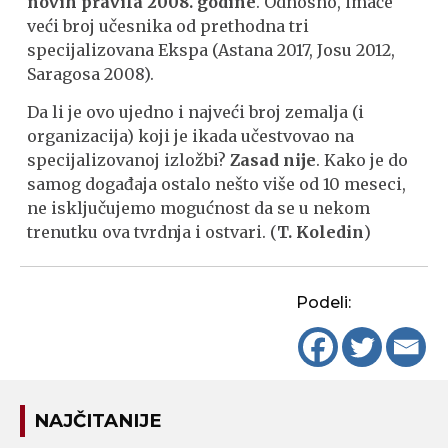
novih pravila 2008. godine
. Odnosno, imaće
veći broj učesnika od prethodna tri
specijalizovana Ekspa (Astana 2017, Josu 2012,
Saragosa 2008).
Da li je ovo ujedno i najveći broj zemalja (i
organizacija) koji je ikada učestvovao na
specijalizovanoj izložbi?
Zasad nije
. Kako je do
samog događaja ostalo nešto više od 10 meseci,
ne isključujemo mogućnost da se u nekom
trenutku ova tvrdnja i ostvari. (
T. Koledin
)
Podeli:
NAJČITANIJE