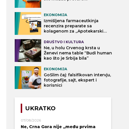
EKONOMIJA
Izmišljena farmaceutkinja
recenzira preparate sa
kolagenom za „Apotekarski
vodič“
DRUŠTVO I KULTURA
Ne, u holu Crvenog krsta u
Ženevi nema table “Budi human
kao što je Srbija bila”
EKONOMIJA
GoSlim čaj: falsifikovan intervju,
fotografije, sajt, ekspert i
korisnici
UKRATKO
07/08/2026
Ne, Crna Gora nije „među prvima