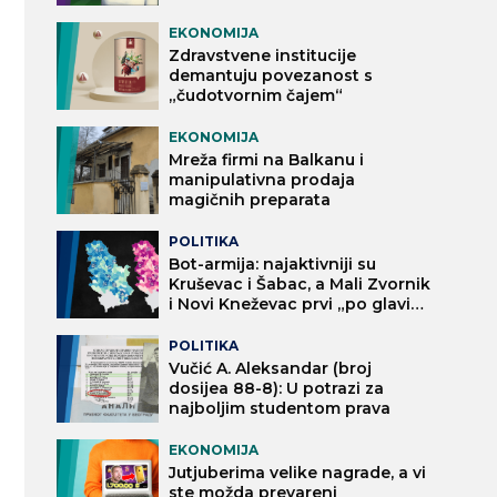
EKONOMIJA
Zdravstvene institucije
demantuju povezanost s
„čudotvornim čajem“
EKONOMIJA
Mreža firmi na Balkanu i
manipulativna prodaja
magičnih preparata
POLITIKA
Bot-armija: najaktivniji su
Kruševac i Šabac, a Mali Zvornik
i Novi Kneževac prvi „po glavi
stanovnika“
POLITIKA
Vučić A. Aleksandar (broj
dosijea 88-8): U potrazi za
najboljim studentom prava
EKONOMIJA
Jutjuberima velike nagrade, a vi
ste možda prevareni