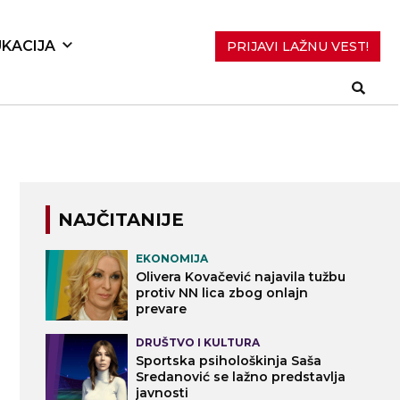
KACIJA
PRIJAVI LAŽNU VEST!
NAJČITANIJE
EKONOMIJA
Olivera Kovačević najavila tužbu
protiv NN lica zbog onlajn
prevare
DRUŠTVO I KULTURA
Sportska psihološkinja Saša
Sredanović se lažno predstavlja
javnosti