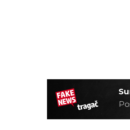
Su
Po