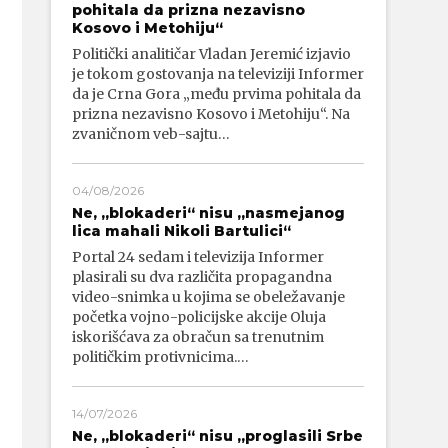
pohitala da prizna nezavisno
Kosovo i Metohiju“
Politički analitičar Vladan Jeremić izjavio
je tokom gostovanja na televiziji Informer
da je Crna Gora „među prvima pohitala da
prizna nezavisno Kosovo i Metohiju“. Na
zvaničnom veb-sajtu…
04/08/2026
Ne, „blokaderi“ nisu „nasmejanog
lica mahali Nikoli Bartulici“
Portal 24 sedam i televizija Informer
plasirali su dva različita propagandna
video-snimka u kojima se obeležavanje
početka vojno-policijske akcije Oluja
iskorišćava za obračun sa trenutnim
političkim protivnicima.…
14/07/2026
Ne, „blokaderi“ nisu „proglasili Srbe