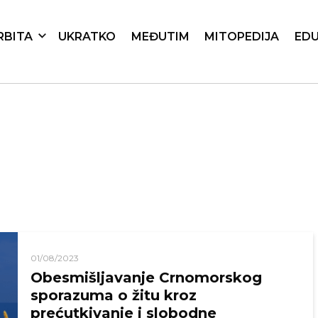
RBITA
UKRATKO
MEĐUTIM
MITOPEDIJA
EDU
01/08/2023
Obesmišljavanje Crnomorskog
sporazuma o žitu kroz
prećutkivanje i slobodne