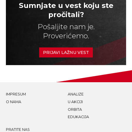
Sumnjate u vest koju ste
pročitali?
Pošaljite nam je.
Proverićemo.
PRIJAVI LAŽNU VEST
IMPRESUM
ANALIZE
O NAMA
U AKCIJI
ORBITA
EDUKACIJA
PRATITE NAS