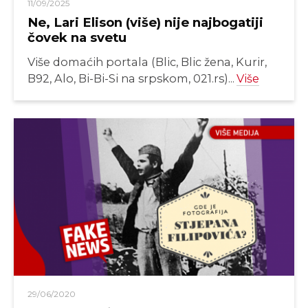
11/09/2025
Ne, Lari Elison (više) nije najbogatiji
čovek na svetu
Više domaćih portala (Blic, Blic žena, Kurir,
B92, Alo, Bi-Bi-Si na srpskom, 021.rs)...
Više
29/06/2020