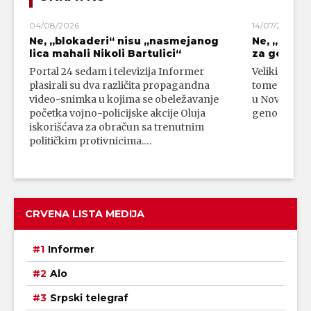
04/08/2026
14/07/2026
Ne, „blokaderi“ nisu „nasmejanog
Ne, „bloka
lica mahali Nikoli Bartulici“
za genoci
Portal 24 sedam i televizija Informer
Veliki broj 
plasirali su dva različita propagandna
tome da su 
video-snimka u kojima se obeležavanje
u Novom Paz
početka vojno-policijske akcije Oluja
genocidni n
iskorišćava za obračun sa trenutnim
političkim protivnicima.…
CRVENA LISTA MEDIJA
Informer
Alo
Srpski telegraf