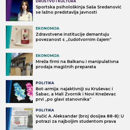
DRUŠTVO I KULTURA
Sportska psihološkinja Saša Sredanović
se lažno predstavlja javnosti
EKONOMIJA
Zdravstvene institucije demantuju
povezanost s „čudotvornim čajem“
EKONOMIJA
Mreža firmi na Balkanu i manipulativna
prodaja magičnih preparata
POLITIKA
Bot-armija: najaktivniji su Kruševac i
Šabac, a Mali Zvornik i Novi Kneževac
prvi „po glavi stanovnika“
POLITIKA
Vučić A. Aleksandar (broj dosijea 88-8): U
potrazi za najboljim studentom prava