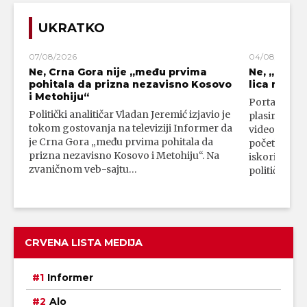
UKRATKO
07/08/2026
04/08/2026
Ne, Crna Gora nije „među prvima
Ne, „blok
pohitala da prizna nezavisno Kosovo
lica mahali
i Metohiju“
Portal 24 se
Politički analitičar Vladan Jeremić izjavio je
plasirali su
tokom gostovanja na televiziji Informer da
video-snimk
je Crna Gora „među prvima pohitala da
početka vojn
prizna nezavisno Kosovo i Metohiju“. Na
iskorišćava
zvaničnom veb-sajtu…
političkim 
CRVENA LISTA MEDIJA
Informer
Alo