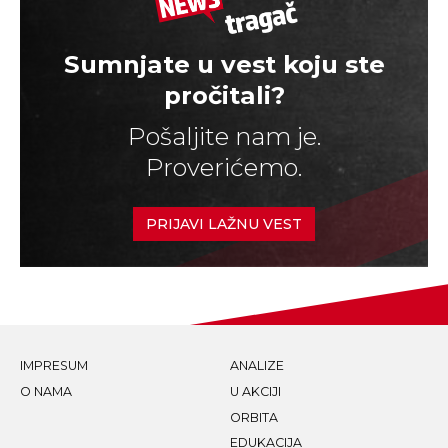
Sumnjate u vest koju ste
pročitali?
Pošaljite nam je.
Proverićemo.
PRIJAVI LAŽNU VEST
IMPRESUM
ANALIZE
O NAMA
U AKCIJI
ORBITA
EDUKACIJA