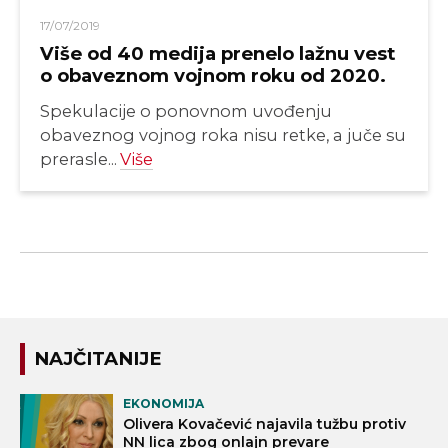
17/07/2019
Više od 40 medija prenelo lažnu vest
o obaveznom vojnom roku od 2020.
Spekulacije o ponovnom uvođenju
obaveznog vojnog roka nisu retke, a juče su
prerasle...
Više
NAJČITANIJE
EKONOMIJA
Olivera Kovačević najavila tužbu protiv
NN lica zbog onlajn prevare