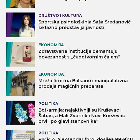
DRUŠTVO I KULTURA
Sportska psihološkinja Saša Sredanović
se lažno predstavlja javnosti
EKONOMIJA
Zdravstvene institucije demantuju
povezanost s „čudotvornim čajem“
EKONOMIJA
Mreža firmi na Balkanu i manipulativna
prodaja magičnih preparata
POLITIKA
Bot-armija: najaktivniji su Kruševac i
Šabac, a Mali Zvornik i Novi Kneževac
prvi „po glavi stanovnika“
POLITIKA
Vučić A. Aleksandar (broj dosijea 88-8): U