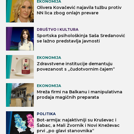
EKONOMIJA
Olivera Kovačević najavila tužbu protiv
NN lica zbog onlajn prevare
DRUŠTVO I KULTURA
Sportska psihološkinja Saša Sredanović
se lažno predstavlja javnosti
EKONOMIJA
Zdravstvene institucije demantuju
povezanost s „čudotvornim čajem“
EKONOMIJA
Mreža firmi na Balkanu i manipulativna
prodaja magičnih preparata
POLITIKA
Bot-armija: najaktivniji su Kruševac i
Šabac, a Mali Zvornik i Novi Kneževac
prvi „po glavi stanovnika“