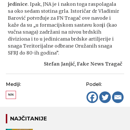
jedinice
. Ipak, JNA je i nakon toga raspolagala
sa oko sedam stotina grla. Istoričar dr Vladimir
Barović potvrđuje za FN Tragač ove navode i
kaže da su „u formacijskom sastavu konji (kao
vučna snaga) zadržani na nivou brdskih
diviziona i to u jedinicama brdske artiljerije i
snaga Teritorijalne odbrane Oružanih snaga
SFRJ do 80-ih godina”.
Stefan Janjić, Fake News Tragač
Mediji:
Podeli:
NIN
NAJČITANIJE