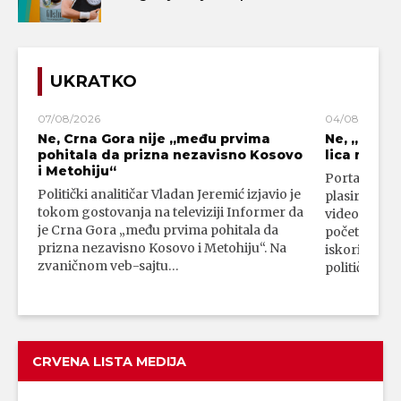
UKRATKO
07/08/2026
04/08/2026
Ne, Crna Gora nije „među prvima
Ne, „blok
pohitala da prizna nezavisno Kosovo
lica mahali
i Metohiju“
Portal 24 se
Politički analitičar Vladan Jeremić izjavio je
plasirali su
tokom gostovanja na televiziji Informer da
video-snimk
je Crna Gora „među prvima pohitala da
početka vojn
prizna nezavisno Kosovo i Metohiju“. Na
iskorišćava
zvaničnom veb-sajtu…
političkim 
CRVENA LISTA MEDIJA