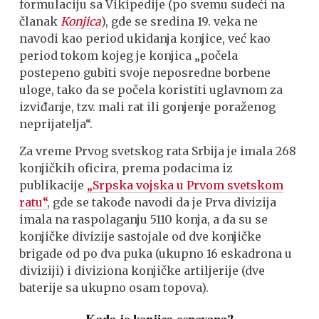
formulaciju sa Vikipedije (po svemu sudeći na
članak
Konjica
), gde se sredina 19. veka ne
navodi kao period ukidanja konjice, već kao
period tokom kojeg je konjica „počela
postepeno gubiti svoje neposredne borbene
uloge, tako da se počela koristiti uglavnom za
izviđanje, tzv. mali rat ili gonjenje poraženog
neprijatelja“.
Za vreme Prvog svetskog rata Srbija je imala 268
konjičkih oficira, prema podacima iz
publikacije
„Srpska vojska u Prvom svetskom
ratu“
, gde se takođe navodi da je Prva divizija
imala na raspolaganju 5110 konja, a da su se
konjičke divizije sastojale od dve konjičke
brigade od po dva puka (ukupno 16 eskadrona u
diviziji) i diviziona konjičke artiljerije (dve
baterije sa ukupno osam topova).
Kada je konjica osnovana?