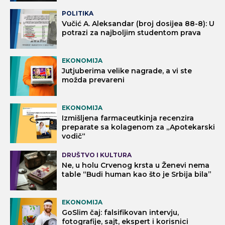
POLITIKA
Vučić A. Aleksandar (broj dosijea 88-8): U
potrazi za najboljim studentom prava
EKONOMIJA
Jutjuberima velike nagrade, a vi ste
možda prevareni
EKONOMIJA
Izmišljena farmaceutkinja recenzira
preparate sa kolagenom za „Apotekarski
vodič“
DRUŠTVO I KULTURA
Ne, u holu Crvenog krsta u Ženevi nema
table “Budi human kao što je Srbija bila”
EKONOMIJA
GoSlim čaj: falsifikovan intervju,
fotografije, sajt, ekspert i korisnici