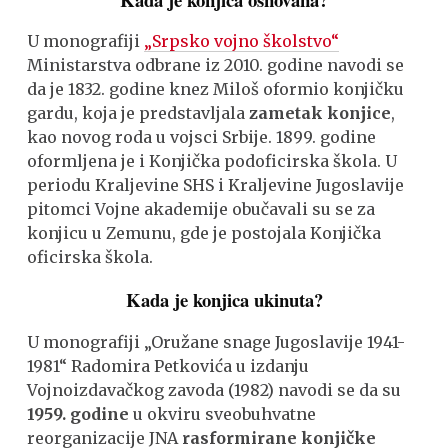
U monografiji
„Srpsko vojno školstvo“
Ministarstva odbrane iz 2010. godine navodi se
da je 1832. godine knez Miloš oformio konjičku
gardu, koja je predstavljala
zametak konjice
,
kao novog roda u vojsci Srbije. 1899. godine
oformljena je i Konjička podoficirska škola. U
periodu Kraljevine SHS i Kraljevine Jugoslavije
pitomci Vojne akademije obučavali su se za
konjicu u Zemunu, gde je postojala Konjička
oficirska škola.
Kada je konjica ukinuta?
U monografiji „Oružane snage Jugoslavije 1941-
1981“ Radomira Petkovića u izdanju
Vojnoizdavačkog zavoda (1982) navodi se da su
1959. godine
u okviru sveobuhvatne
reorganizacije JNA
rasformirane konjičke