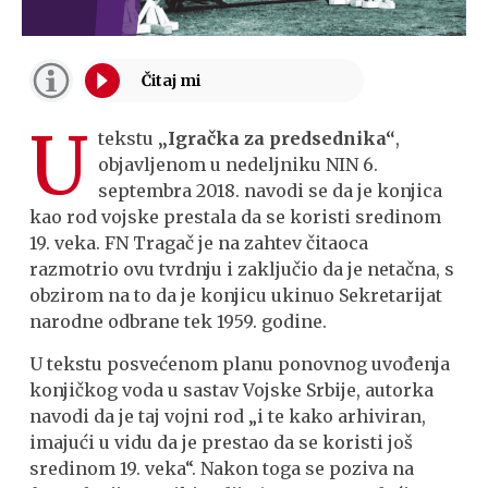
U
tekstu
„Igračka za predsednika“
,
objavljenom u nedeljniku NIN 6.
septembra 2018. navodi se da je konjica
kao rod vojske prestala da se koristi sredinom
19. veka. FN Tragač je na zahtev čitaoca
razmotrio ovu tvrdnju i zaključio da je netačna, s
obzirom na to da je konjicu ukinuo Sekretarijat
narodne odbrane tek 1959. godine.
U tekstu posvećenom planu ponovnog uvođenja
konjičkog voda u sastav Vojske Srbije, autorka
navodi da je taj vojni rod „i te kako arhiviran,
imajući u vidu da je prestao da se koristi još
sredinom 19. veka“. Nakon toga se poziva na