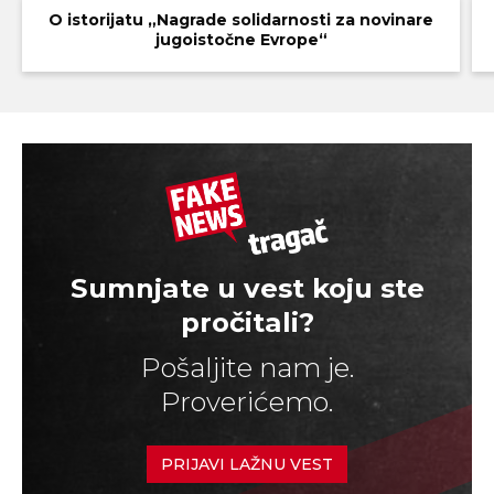
O istorijatu „Nagrade solidarnosti za novinare
jugoistočne Evrope“
Sumnjate u vest koju ste
pročitali?
Pošaljite nam je.
Proverićemo.
PRIJAVI LAŽNU VEST