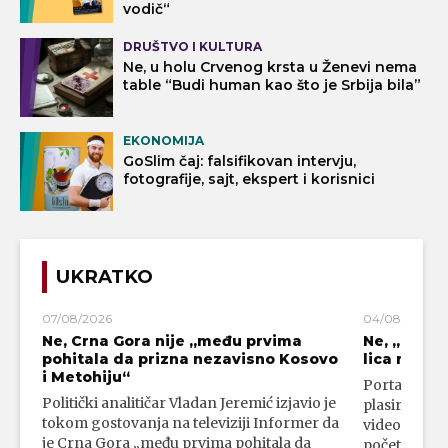
vodič“
DRUŠTVO I KULTURA
Ne, u holu Crvenog krsta u Ženevi nema
table “Budi human kao što je Srbija bila”
EKONOMIJA
GoSlim čaj: falsifikovan intervju,
fotografije, sajt, ekspert i korisnici
UKRATKO
07/08/2026
04/08/2026
Ne, Crna Gora nije „među prvima
Ne, „blok
pohitala da prizna nezavisno Kosovo
lica mahali
i Metohiju“
Portal 24 se
Politički analitičar Vladan Jeremić izjavio je
plasirali su
tokom gostovanja na televiziji Informer da
video-snimk
je Crna Gora „među prvima pohitala da
početka vojn