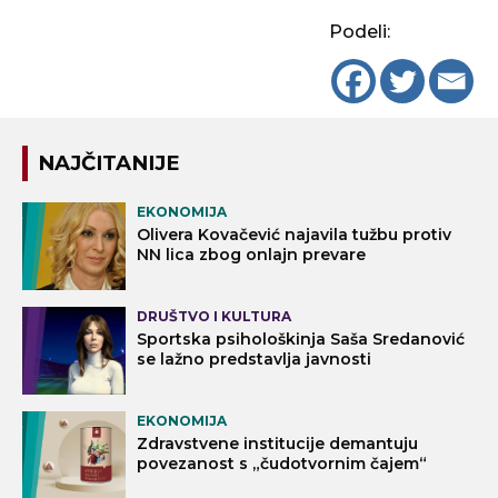
Podeli:
NAJČITANIJE
EKONOMIJA
Olivera Kovačević najavila tužbu protiv
NN lica zbog onlajn prevare
DRUŠTVO I KULTURA
Sportska psihološkinja Saša Sredanović
se lažno predstavlja javnosti
EKONOMIJA
Zdravstvene institucije demantuju
povezanost s „čudotvornim čajem“