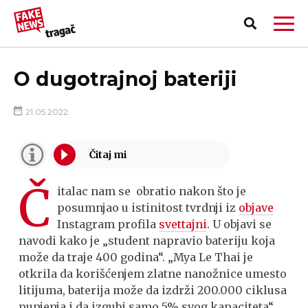
O dugotrajnoj bateriji
21.05.2022.
Č
italac nam se obratio nakon što je
posumnjao u istinitost tvrdnji iz
objave
Instagram profila
svettajni
. U objavi se
navodi kako je „student napravio bateriju koja
može da traje 400 godina“. „Mya Le Thai je
PRIJAVI LAŽNU VEST!
otkrila da korišćenjem zlatne nanožnice umesto
litijuma, baterija može da izdrži 200.000 ciklusa
punjenja i da izgubi samo 5% svog kapaciteta“