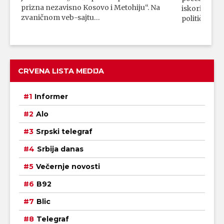
prizna nezavisno Kosovo i Metohiju“. Na
iskorišćava
zvaničnom veb-sajtu…
političkim 
CRVENA LISTA MEDIJA
Informer
Alo
Srpski telegraf
Srbija danas
Večernje novosti
B92
Blic
Telegraf