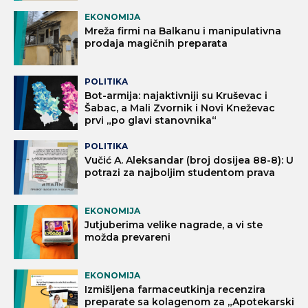
EKONOMIJA
Mreža firmi na Balkanu i manipulativna
prodaja magičnih preparata
POLITIKA
Bot-armija: najaktivniji su Kruševac i
Šabac, a Mali Zvornik i Novi Kneževac
prvi „po glavi stanovnika“
POLITIKA
Vučić A. Aleksandar (broj dosijea 88-8): U
potrazi za najboljim studentom prava
EKONOMIJA
Jutjuberima velike nagrade, a vi ste
možda prevareni
EKONOMIJA
Izmišljena farmaceutkinja recenzira
preparate sa kolagenom za „Apotekarski