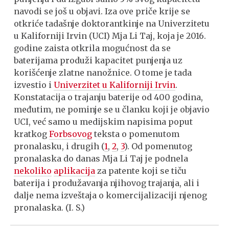
navodi se još u objavi. Iza ove priče krije se
otkriće tadašnje doktorantkinje na Univerzitetu
u Kaliforniji Irvin (UCI) Mja Li Taj, koja je 2016.
godine zaista otkrila mogućnost da se
baterijama produži kapacitet punjenja uz
korišćenje zlatne nanožnice. O tome je tada
izvestio i
Univerzitet u Kaliforniji Irvin
.
Konstatacija o trajanju baterije od 400 godina,
međutim, ne pominje se u članku koji je objavio
UCI, već samo u medijskim napisima poput
kratkog
Forbsovog
teksta o pomenutom
pronalasku, i drugih (
1
,
2
,
3
). Od pomenutog
pronalaska do danas Mja Li Taj je podnela
nekoliko
aplikacija
za patente koji se tiču
baterija i produžavanja njihovog trajanja, ali i
dalje nema izveštaja o komercijalizaciji njenog
pronalaska. (I. S.)