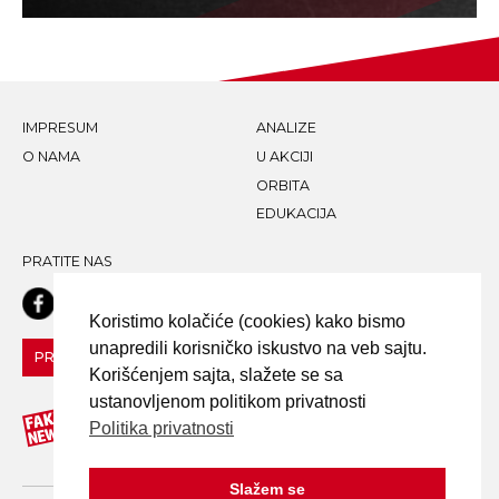
IMPRESUM
ANALIZE
O NAMA
U AKCIJI
ORBITA
EDUKACIJA
PRATITE NAS
Koristimo kolačiće (cookies) kako bismo
unapredili korisničko iskustvo na veb sajtu.
PRIJAVI LAŽNU VEST!
Korišćenjem sajta, slažete se sa
ustanovljenom politikom privatnosti
Politika privatnosti
Slažem se