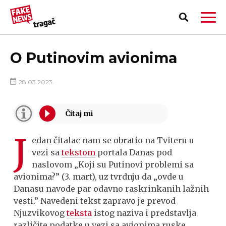
O Putinovim avionima
28.03.2023.
J
edan čitalac nam se obratio na Tviteru u
vezi sa
tekstom
portala Danas pod
naslovom „Koji su Putinovi problemi sa
avionima?” (3. mart), uz tvrdnju da „ovde u
Danasu navode par odavno raskrinkanih lažnih
PRIJAVI LAŽNU VEST!
vesti.” Navedeni tekst zapravo je prevod
Njuzvikovog
teksta
istog naziva i predstavlja
različite podatke u vezi sa avionima ruske