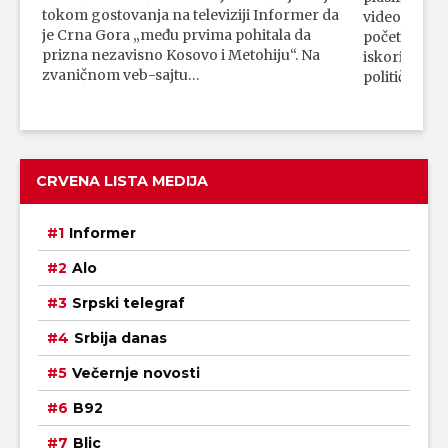
tokom gostovanja na televiziji Informer da
video-snimk
je Crna Gora „među prvima pohitala da
početka vojn
prizna nezavisno Kosovo i Metohiju“. Na
iskorišćava
zvaničnom veb-sajtu…
političkim 
CRVENA LISTA MEDIJA
Informer
Alo
Srpski telegraf
Srbija danas
Večernje novosti
B92
Blic