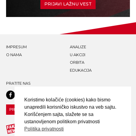
PRIJAVI LAŽNU VEST
IMPRESUM
ANALIZE
O NAMA
U AKCIJI
ORBITA
EDUKACIJA
PRATITE NAS
Koristimo kolačiće (cookies) kako bismo
unapredili korisničko iskustvo na veb sajtu.
PRIJAVI LAŽNU VEST!
Korišćenjem sajta, slažete se sa
ustanovljenom politikom privatnosti
Politika privatnosti