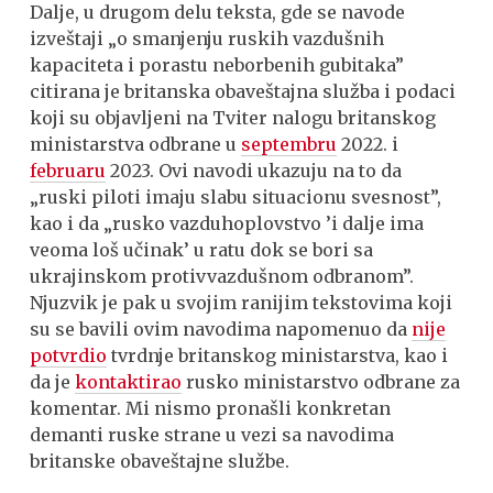
Dalje, u drugom delu teksta, gde se navode
izveštaji „o smanjenju ruskih vazdušnih
kapaciteta i porastu neborbenih gubitaka”
citirana je britanska obaveštajna služba i podaci
koji su objavljeni na Tviter nalogu britanskog
ministarstva odbrane u
septembru
2022. i
februaru
2023. Ovi navodi ukazuju na to da
„ruski piloti imaju slabu situacionu svesnost”,
kao i da „rusko vazduhoplovstvo ’i dalje ima
veoma loš učinak’ u ratu dok se bori sa
ukrajinskom protivvazdušnom odbranom”.
Njuzvik je pak u svojim ranijim tekstovima koji
su se bavili ovim navodima napomenuo da
nije
potvrdio
tvrdnje britanskog ministarstva, kao i
da je
kontaktirao
rusko ministarstvo odbrane za
komentar. Mi nismo pronašli konkretan
demanti ruske strane u vezi sa navodima
britanske obaveštajne službe.