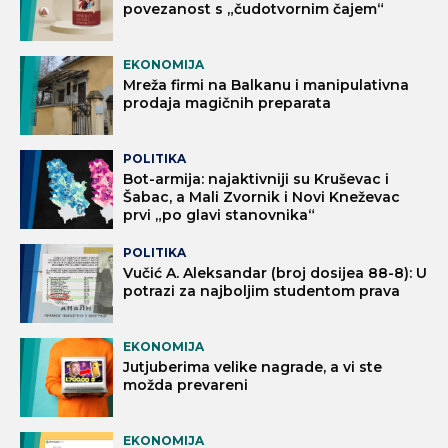
povezanost s „čudotvornim čajem“
EKONOMIJA
Mreža firmi na Balkanu i manipulativna
prodaja magičnih preparata
POLITIKA
Bot-armija: najaktivniji su Kruševac i
Šabac, a Mali Zvornik i Novi Kneževac
prvi „po glavi stanovnika“
POLITIKA
Vučić A. Aleksandar (broj dosijea 88-8): U
potrazi za najboljim studentom prava
EKONOMIJA
Jutjuberima velike nagrade, a vi ste
možda prevareni
EKONOMIJA