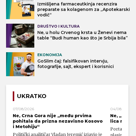
Izmišljena farmaceutkinja recenzira
preparate sa kolagenom za „Apotekarski
vodič“
DRUŠTVO I KULTURA
Ne, u holu Crvenog krsta u Ženevi nema
table “Budi human kao što je Srbija bila”
EKONOMIJA
GoSlim čaj: falsifikovan intervju,
fotografije, sajt, ekspert i korisnici
UKRATKO
07/08/2026
04/08/2026
Ne, Crna Gora nije „među prvima
Ne, „blok
pohitala da prizna nezavisno Kosovo
lica mahali
i Metohiju“
Portal 24 se
Politički analitičar Vladan Jeremić izjavio je
plasirali su