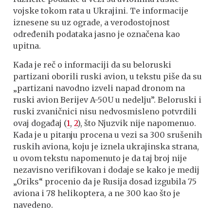
vojske tokom rata u Ukrajini. Te informacije
iznesene su uz ograde, a verodostojnost
određenih podataka jasno je označena kao
upitna.
Kada je reč o informaciji da su beloruski
partizani oborili ruski avion, u tekstu piše da su
„partizani navodno izveli napad dronom na
ruski avion Berijev A-50U u nedelju”. Beloruski i
ruski zvaničnici nisu nedvosmisleno potvrdili
ovaj događaj (
1
,
2
), što Njuzvik nije napomenuo.
Kada je u pitanju procena u vezi sa 300 srušenih
ruskih aviona, koju je iznela ukrajinska strana,
u ovom tekstu napomenuto je da taj broj nije
nezavisno verifikovan i dodaje se kako je medij
„Oriks“ procenio da je Rusija dosad izgubila 75
aviona i 78 helikoptera, a ne 300 kao što je
navedeno.