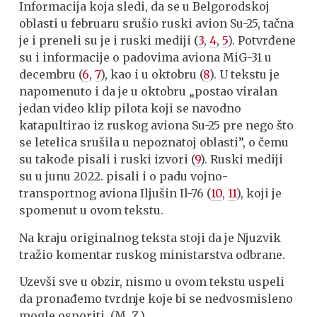
Informacija koja sledi, da se u Belgorodskoj
oblasti u februaru srušio ruski avion Su-25, tačna
je i preneli su je i ruski mediji (
3
,
4
,
5
). Potvrđene
su i informacije o padovima aviona MiG-31 u
decembru (
6
,
7
), kao i u oktobru (
8
). U tekstu je
napomenuto i da je u oktobru „postao viralan
jedan video klip pilota koji se navodno
katapultirao iz ruskog aviona Su-25 pre nego što
se letelica srušila u nepoznatoj oblasti”, o čemu
su takođe pisali i ruski izvori (
9
). Ruski mediji
su u junu 2022. pisali i o padu vojno-
transportnog aviona Iljušin Il-76 (
10
,
11
), koji je
spomenut u ovom tekstu.
Na kraju originalnog teksta stoji da je Njuzvik
tražio komentar ruskog ministarstva odbrane.
Uzevši sve u obzir, nismo u ovom tekstu uspeli
da pronađemo tvrdnje koje bi se nedvosmisleno
mogle osporiti. (M. Z.)