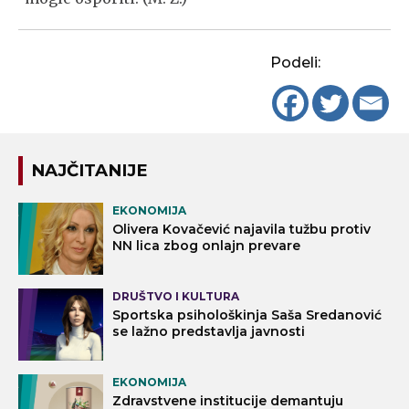
Podeli:
NAJČITANIJE
EKONOMIJA
Olivera Kovačević najavila tužbu protiv
NN lica zbog onlajn prevare
DRUŠTVO I KULTURA
Sportska psihološkinja Saša Sredanović
se lažno predstavlja javnosti
EKONOMIJA
Zdravstvene institucije demantuju