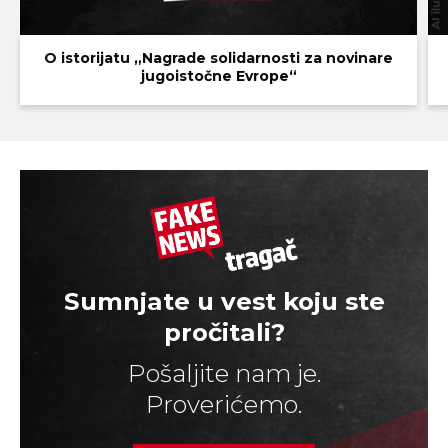
O istorijatu „Nagrade solidarnosti za novinare
jugoistočne Evrope“
Sumnjate u vest koju ste
pročitali?
Pošaljite nam je.
Proverićemo.