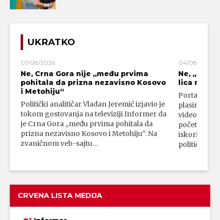
UKRATKO
07/08/2026
04/08/2026
Ne, Crna Gora nije „među prvima
Ne, „blok
pohitala da prizna nezavisno Kosovo
lica mahali
i Metohiju“
Portal 24 se
Politički analitičar Vladan Jeremić izjavio je
plasirali su
tokom gostovanja na televiziji Informer da
video-snimk
je Crna Gora „među prvima pohitala da
početka vojn
prizna nezavisno Kosovo i Metohiju“. Na
iskorišćava
zvaničnom veb-sajtu…
političkim 
CRVENA LISTA MEDIJA