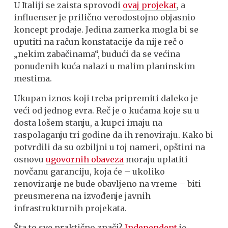
U Italiji se zaista sprovodi
ovaj projekat
, a
influenser je prilično verodostojno objasnio
koncept prodaje. Jedina zamerka mogla bi se
uputiti na račun konstatacije da nije reč o
„nekim zabačinama“, budući da se većina
ponuđenih kuća nalazi u malim planinskim
mestima.
Ukupan iznos koji treba pripremiti daleko je
veći od jednog evra. Reč je o kućama koje su u
dosta lošem stanju, a kupci imaju na
raspolaganju tri godine da ih renoviraju. Kako bi
potvrdili da su ozbiljni u toj nameri, opštini na
osnovu
ugovornih obaveza
moraju uplatiti
novčanu garanciju, koja će – ukoliko
renoviranje ne bude obavljeno na vreme – biti
preusmerena na izvođenje javnih
infrastrukturnih projekata.
Šta to sve praktično znači?
Independent
je