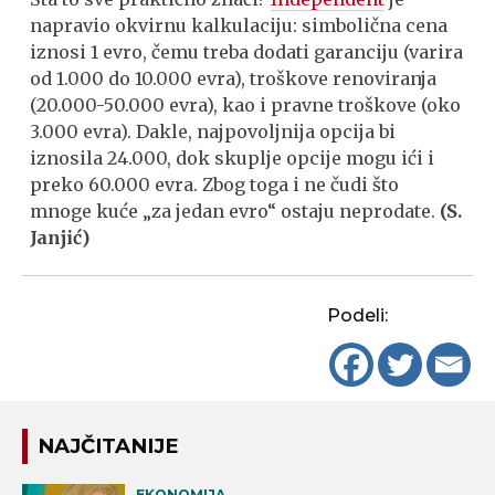
napravio okvirnu kalkulaciju: simbolična cena
iznosi 1 evro, čemu treba dodati garanciju (varira
od 1.000 do 10.000 evra), troškove renoviranja
(20.000-50.000 evra), kao i pravne troškove (oko
3.000 evra). Dakle, najpovoljnija opcija bi
iznosila 24.000, dok skuplje opcije mogu ići i
preko 60.000 evra. Zbog toga i ne čudi što
mnoge kuće „za jedan evro“ ostaju neprodate.
(S.
Janjić)
Podeli:
NAJČITANIJE
EKONOMIJA