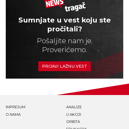
Sumnjate u vest koju ste
pročitali?
Pošaljite nam je.
Proverićemo.
PRIJAVI LAŽNU VEST
IMPRESUM
ANALIZE
O NAMA
U AKCIJI
ORBITA