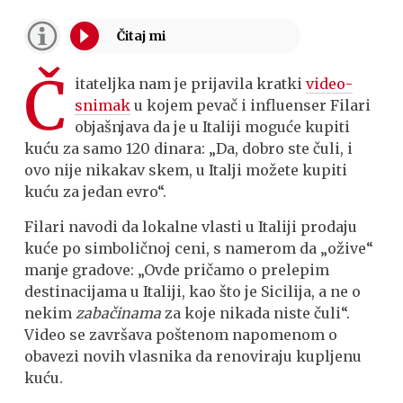
Č
itateljka nam je prijavila kratki
video-
snimak
u kojem pevač i influenser Filari
objašnjava da je u Italiji moguće kupiti
kuću za samo 120 dinara: „Da, dobro ste čuli, i
ovo nije nikakav skem, u Italji možete kupiti
kuću za jedan evro“.
Filari navodi da lokalne vlasti u Italiji prodaju
kuće po simboličnoj ceni, s namerom da „ožive“
manje gradove: „Ovde pričamo o prelepim
destinacijama u Italiji, kao što je Sicilija, a ne o
nekim
zabačinama
za koje nikada niste čuli“.
Video se završava poštenom napomenom o
obavezi novih vlasnika da renoviraju kupljenu
kuću.