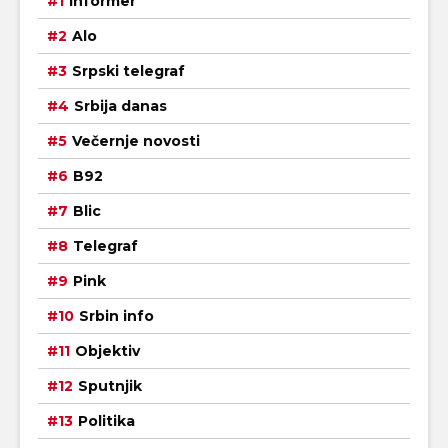
Informer
Alo
Srpski telegraf
Srbija danas
Večernje novosti
B92
Blic
Telegraf
Pink
Srbin info
Objektiv
Sputnjik
Politika