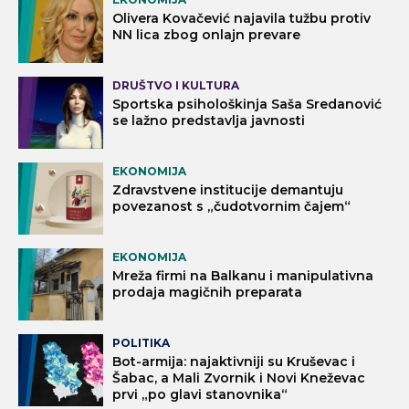
Olivera Kovačević najavila tužbu protiv
NN lica zbog onlajn prevare
DRUŠTVO I KULTURA
Sportska psihološkinja Saša Sredanović
se lažno predstavlja javnosti
EKONOMIJA
Zdravstvene institucije demantuju
povezanost s „čudotvornim čajem“
EKONOMIJA
Mreža firmi na Balkanu i manipulativna
prodaja magičnih preparata
POLITIKA
Bot-armija: najaktivniji su Kruševac i
Šabac, a Mali Zvornik i Novi Kneževac
prvi „po glavi stanovnika“