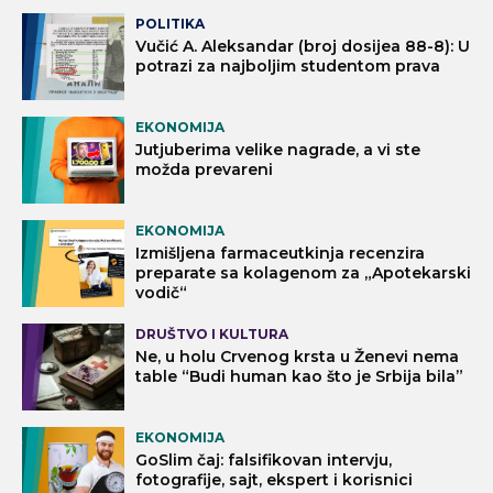
POLITIKA
Vučić A. Aleksandar (broj dosijea 88-8): U
potrazi za najboljim studentom prava
EKONOMIJA
Jutjuberima velike nagrade, a vi ste
možda prevareni
EKONOMIJA
Izmišljena farmaceutkinja recenzira
preparate sa kolagenom za „Apotekarski
vodič“
DRUŠTVO I KULTURA
Ne, u holu Crvenog krsta u Ženevi nema
table “Budi human kao što je Srbija bila”
EKONOMIJA
GoSlim čaj: falsifikovan intervju,
fotografije, sajt, ekspert i korisnici