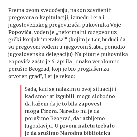
Prema ovom svedočenju, nakon završenih
pregovora o kapitulaciji, između Lera i
jugoslovenskog pregovarača, pukovnika
Voje
Popovića
, vođen je „neformalni razgovor uz
grčki konjak ‘metaksa’“ (kojim je Ler, budući da
su pregovori vođeni u njegovom štabu, ponudio
jugoslovensku delegaciju). Na pitanje pukovnika
Popovića zašto je 6. aprila „onako verolomno
porušio Beograd, koji je bio proglašen za
otvoren grad“, Ler je rekao:
Sada, kad se nalazim u ovoj situaciji i
kad smo rat izgubili, mogu slobodno
da kažem da je to bila
zapovest
moga Firera
. Naredio mi je da
porušimo Beograd, da razbijemo
Jugoslaviju.
U prvom naletu trebalo
je da srušimo Narodnu biblioteku