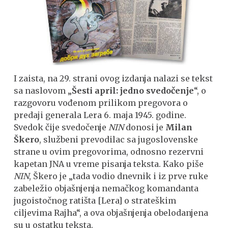
I zaista, na 29. strani ovog izdanja nalazi se tekst
sa naslovom „
Šesti april: jedno svedočenje
“, o
razgovoru vođenom prilikom pregovora o
predaji generala Lera 6. maja 1945. godine.
Svedok čije svedočenje
NIN
donosi je
Milan
Škero
, službeni prevodilac sa jugoslovenske
strane u ovim pregovorima, odnosno rezervni
kapetan JNA u vreme pisanja teksta. Kako piše
NIN
, Škero je „tada vodio dnevnik i iz prve ruke
zabeležio objašnjenja nemačkog komandanta
jugoistočnog ratišta [Lera] o strateškim
ciljevima Rajha“, a ova objašnjenja obelodanjena
su u ostatku teksta.