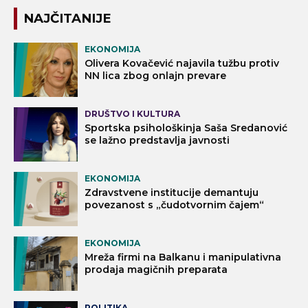
NAJČITANIJE
EKONOMIJA
Olivera Kovačević najavila tužbu protiv
NN lica zbog onlajn prevare
DRUŠTVO I KULTURA
Sportska psihološkinja Saša Sredanović
se lažno predstavlja javnosti
EKONOMIJA
Zdravstvene institucije demantuju
povezanost s „čudotvornim čajem“
EKONOMIJA
Mreža firmi na Balkanu i manipulativna
prodaja magičnih preparata
POLITIKA