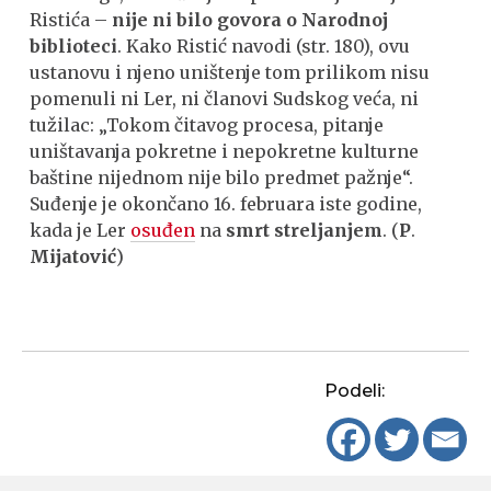
Ristića –
nije ni bilo govora o Narodnoj
biblioteci
. Kako Ristić navodi (str. 180), ovu
ustanovu i njeno uništenje tom prilikom nisu
pomenuli ni Ler, ni članovi Sudskog veća, ni
tužilac: „Tokom čitavog procesa, pitanje
uništavanja pokretne i nepokretne kulturne
baštine nijednom nije bilo predmet pažnje“.
Suđenje je okončano 16. februara iste godine,
kada je Ler
osuđen
na
smrt streljanjem
. (
P
.
Mijatović
)
Podeli: