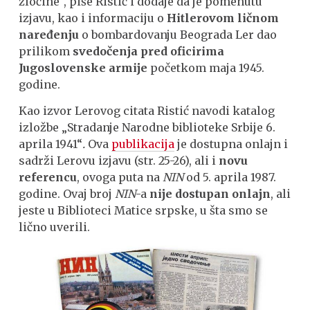
zločine“, piše Ristić i dodaje da je pomenutu
izjavu, kao i informaciju o
Hitlerovom ličnom
naređenju
o bombardovanju Beograda Ler dao
prilikom
svedočenja pred oficirima
Jugoslovenske armije
početkom maja 1945.
godine.
Kao izvor Lerovog citata Ristić navodi katalog
izložbe „Stradanje Narodne biblioteke Srbije 6.
aprila 1941“
.
Ova
publikacija
je dostupna onlajn i
sadrži Lerovu izjavu (str. 25-26), ali i
novu
referencu
, ovoga puta na
NIN
od 5. aprila 1987.
godine. Ovaj broj
NIN
-a
nije dostupan onlajn
, ali
jeste u Biblioteci Matice srpske, u šta smo se
lično uverili.