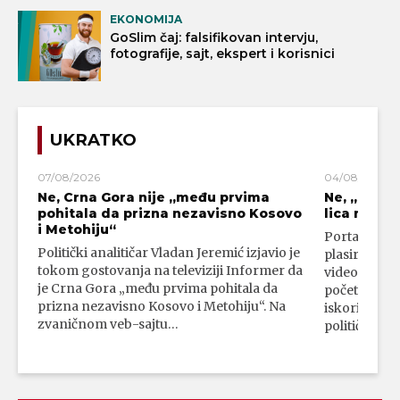
EKONOMIJA
GoSlim čaj: falsifikovan intervju,
fotografije, sajt, ekspert i korisnici
UKRATKO
07/08/2026
04/08/2026
Ne, Crna Gora nije „među prvima
Ne, „blok
pohitala da prizna nezavisno Kosovo
lica mahali
i Metohiju“
Portal 24 se
Politički analitičar Vladan Jeremić izjavio je
plasirali su
tokom gostovanja na televiziji Informer da
video-snimk
je Crna Gora „među prvima pohitala da
početka vojn
prizna nezavisno Kosovo i Metohiju“. Na
iskorišćava
zvaničnom veb-sajtu…
političkim 