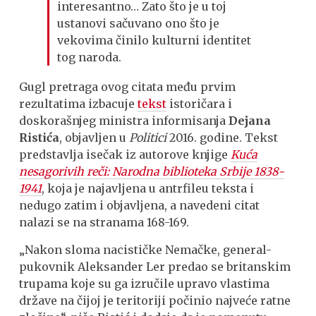
interesantno… Zato što je u toj
ustanovi sačuvano ono što je
vekovima činilo kulturni identitet
tog naroda.
Gugl pretraga ovog citata među prvim
rezultatima izbacuje
tekst
istoričara i
doskorašnjeg ministra informisanja
Dejana
Ristića
, objavljen u
Politici
2016. godine. Tekst
predstavlja isečak iz autorove knjige
Kuća
nesagorivih reči: Narodna biblioteka Srbije 1838-
1941
, koja je najavljena u antrfileu teksta i
nedugo zatim i objavljena, a navedeni citat
nalazi se na stranama 168-169.
„Nakon sloma nacističke Nemačke, general-
pukovnik Aleksander Ler predao se britanskim
trupama koje su ga izručile upravo vlastima
države na čijoj je teritoriji počinio najveće ratne