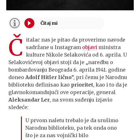
Č
italac nas je pitao da proverimo navode
sadržane u Instagram
objavi
ministra
kulture Nikole Selakovića od 6. aprila. U
Selakovićevoj objavi stoji da je „naredbu o
bombardovanju Beograda 6. aprila 1941. godine
doneo
Adolf Hitler lično
“, pri čemu je Narodnu
biblioteku definisao kao
prioritet
, kao i to da je
glavnokomandujući ove operacije, general
Aleksandar Ler
, na svom suđenju izjavio
sledeće:
U prvom naletu trebalo je da srušimo
Narodnu biblioteku, pa tek onda ono
što je za nas vojnički bilo