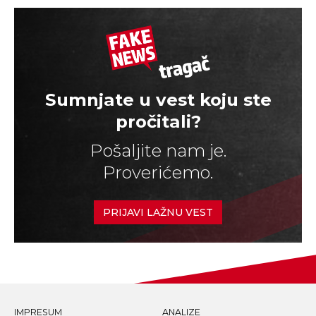
Sumnjate u vest koju ste
pročitali?
Pošaljite nam je.
Proverićemo.
PRIJAVI LAŽNU VEST
IMPRESUM
ANALIZE