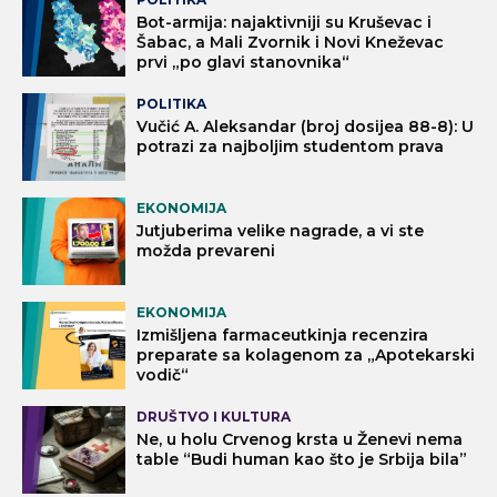
Bot-armija: najaktivniji su Kruševac i
Šabac, a Mali Zvornik i Novi Kneževac
prvi „po glavi stanovnika“
POLITIKA
Vučić A. Aleksandar (broj dosijea 88-8): U
potrazi za najboljim studentom prava
EKONOMIJA
Jutjuberima velike nagrade, a vi ste
možda prevareni
EKONOMIJA
Izmišljena farmaceutkinja recenzira
preparate sa kolagenom za „Apotekarski
vodič“
DRUŠTVO I KULTURA
Ne, u holu Crvenog krsta u Ženevi nema
table “Budi human kao što je Srbija bila”