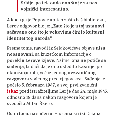
Srbije, pa tek onda ono što je za nas
vojnički interesantno.
A kada ga je Popović upitao zašto baš biblioteku,
Lerov odgovor bio je: „
Zato što je u toj ustanovi
sačuvano ono što je vekovima činilo kulturni
identitet tog naroda
“.
Prema tome, navodi iz Selakovićeve objave
nisu
neosnovani
, sa izuzetkom informacije o
poreklu Lerove izjave
. Naime, ona
ne potiče sa
suđenja
, budući da je ono usledilo
kasnije
, po
okončanju rata, već iz jednog
nezvaničnog
razgovora
vođenog pred njegov kraj. Suđenje je
počelo
5. februara 1947
, a svoj prvi zvanični
iskaz
pred istražiteljima Ler je dao 24. maja 1945,
odnosno 18 dana nakon razgovora kojem je
svedočio Milan Škero.
Osim toga, na suđenju – prema knjizi Dejana