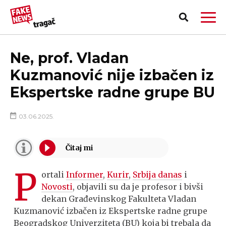
Ne, prof. Vladan
Kuzmanović nije izbačen iz
Ekspertske radne grupe BU
03.06.2025.
P
ortali
Informer
,
Kurir
,
Srbija danas
i
Novosti
, objavili su da je profesor i bivši
dekan Građevinskog Fakulteta Vladan
PRIJAVI LAŽNU VEST!
Kuzmanović izbačen iz Ekspertske radne grupe
Beogradskog Univerziteta (BU) koja bi trebala da