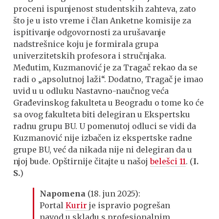
proceni ispunjenost studentskih zahteva, zato
što je u isto vreme i član Anketne komisije za
ispitivanje odgovornosti za urušavanje
nadstrešnice koju je formirala grupa
univerzitetskih profesora i stručnjaka.
Međutim, Kuzmanović je za Tragač rekao da se
radi o „apsolutnoj laži“. Dodatno, Tragač je imao
uvid u u odluku Nastavno-naučnog veća
Građevinskog fakulteta u Beogradu o tome ko će
sa ovog fakulteta biti delegiran u Ekspertsku
radnu grupu BU. U pomenutoj odluci se vidi da
Kuzmanović nije izbačen iz ekspertske radne
grupe BU, već da nikada nije ni delegiran da u
njoj bude. Opštirnije čitajte u našoj
belešci 11
. (
I.
S.
)
Napomena
(18. jun 2025):
Portal
Kurir
je ispravio pogrešan
navod u skladu s profesionalnim