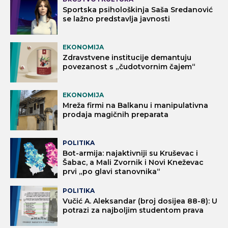
Sportska psihološkinja Saša Sredanović
se lažno predstavlja javnosti
EKONOMIJA
Zdravstvene institucije demantuju
povezanost s „čudotvornim čajem“
EKONOMIJA
Mreža firmi na Balkanu i manipulativna
prodaja magičnih preparata
POLITIKA
Bot-armija: najaktivniji su Kruševac i
Šabac, a Mali Zvornik i Novi Kneževac
prvi „po glavi stanovnika“
POLITIKA
Vučić A. Aleksandar (broj dosijea 88-8): U
potrazi za najboljim studentom prava