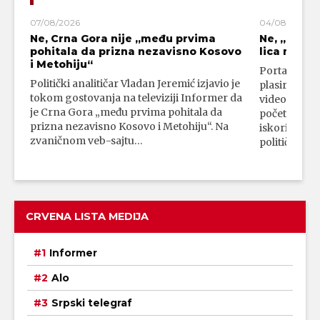
07/08/2026
04/08/2026
Ne, Crna Gora nije „među prvima
Ne, „blok
pohitala da prizna nezavisno Kosovo
lica mahali
i Metohiju“
Portal 24 se
Politički analitičar Vladan Jeremić izjavio je
plasirali su
tokom gostovanja na televiziji Informer da
video-snimk
je Crna Gora „među prvima pohitala da
početka vojn
prizna nezavisno Kosovo i Metohiju“. Na
iskorišćava
zvaničnom veb-sajtu…
političkim 
CRVENA LISTA MEDIJA
Informer
Alo
Srpski telegraf