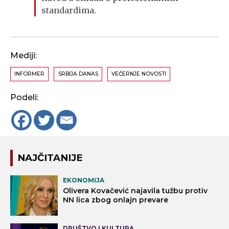
standardima.
Mediji:
INFORMER
SRBIJA DANAS
VEČERNJE NOVOSTI
Podeli:
NAJČITANIJE
EKONOMIJA
Olivera Kovačević najavila tužbu protiv
NN lica zbog onlajn prevare
DRUŠTVO I KULTURA