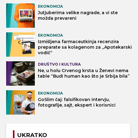
EKONOMIJA
Jutjuberima velike nagrade, a vi ste
možda prevareni
EKONOMIJA
Izmišljena farmaceutkinja recenzira
preparate sa kolagenom za „Apotekarski
vodič“
DRUŠTVO I KULTURA
Ne, u holu Crvenog krsta u Ženevi nema
table “Budi human kao što je Srbija bila”
EKONOMIJA
GoSlim čaj: falsifikovan intervju,
fotografije, sajt, ekspert i korisnici
UKRATKO