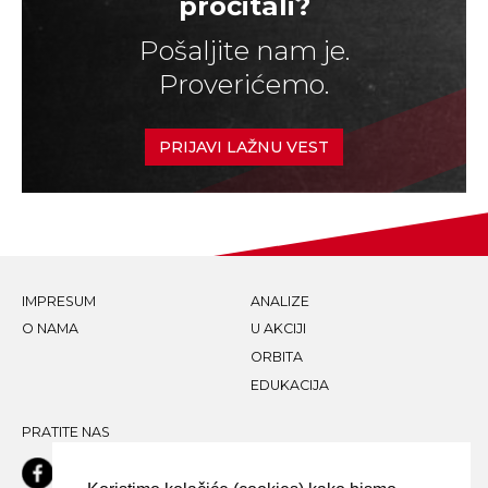
pročitali?
Pošaljite nam je.
Proverićemo.
PRIJAVI LAŽNU VEST
IMPRESUM
ANALIZE
O NAMA
U AKCIJI
ORBITA
EDUKACIJA
PRATITE NAS