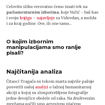
Celovitu sliku verovatno ćemo imati tek na
parlamentarnim izborima
, koje Vučić – baš kao
i svoju
knjigu
–
najavljuje
za Vidovdan, a možda
i za kraj godine. Ove, ili one tamo…
O kojim izbornim
manipulacijama smo ranije
pisali?
Najčitanija analiza
Čitaoci Tragača su tokom marta najviše pažnje
posvetili našoj
analizi
o lažnoj humanitarnoj
akciji u kojoj su zloupotrebljene fotografije
jedne devojčice obolele od raka. Na društvenim
mrežama uočili smo agresivnu plaćenu