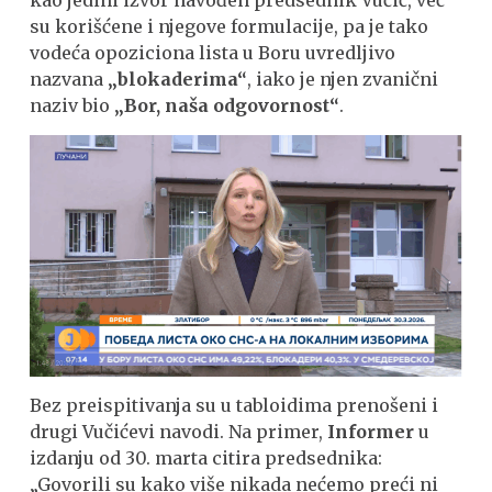
kao jedini izvor navođen predsednik Vučić, već
su korišćene i njegove formulacije, pa je tako
vodeća opoziciona lista u Boru uvredljivo
nazvana
„blokaderima“
, iako je njen zvanični
naziv bio
„Bor, naša odgovornost“
.
Bez preispitivanja su u tabloidima prenošeni i
drugi Vučićevi navodi. Na primer,
Informer
u
izdanju od 30. marta citira predsednika:
„Govorili su kako više nikada nećemo preći ni