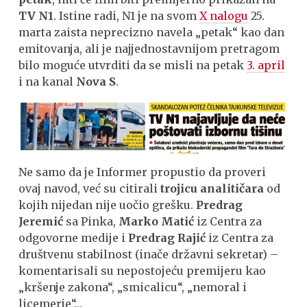
TV N1
. Istine radi, N1 je na svom
X nalogu
25.
marta zaista neprecizno navela „petak“ kao dan
emitovanja, ali je najjednostavnijom pretragom
bilo moguće utvrditi da se misli na petak
3. april
i na kanal
Nova S
.
Ne samo da je Informer propustio da proveri
ovaj navod, već su citirali
trojicu analitičara
od
kojih nijedan nije uočio grešku.
Predrag
Jeremić
sa Pinka,
Marko Matić
iz Centra za
odgovorne medije i
Predrag Rajić
iz Centra za
društvenu stabilnost (inače državni sekretar) –
komentarisali su nepostojeću premijeru kao
„kršenje zakona“, „smicalicu“, „nemoral i
licemerje“…