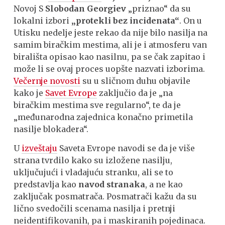
Novoj S
Slobodan Georgiev
„priznao“ da su
lokalni izbori
„protekli bez incidenata“
. On u
Utisku nedelje jeste rekao da nije bilo nasilja na
samim biračkim mestima, ali je i atmosferu van
birališta opisao kao nasilnu, pa se čak zapitao i
može li se ovaj proces uopšte nazvati izborima.
Večernje novosti
su u sličnom duhu objavile
kako je
Savet Evrope
zaključio da je „na
biračkim mestima sve regularno“, te da je
„međunarodna zajednica konačno primetila
nasilje blokadera“.
U
izveštaju
Saveta Evrope navodi se da je više
strana tvrdilo kako su izložene nasilju,
uključujući i vladajuću stranku, ali se to
predstavlja kao
navod stranaka
, a ne kao
zaključak posmatrača. Posmatrači kažu da su
lično svedočili scenama nasilja i pretnji
neidentifikovanih, pa i maskiranih pojedinaca.