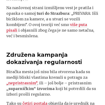
Na naslovnoj strani izmišljenu vest je pratila i
opaska o samoj
turi do Strazbura
: „PREVARA: Išli
biciklom za kamere, a u stvari se vozili
kombijem“. O ovoj teoriji već smo
više
puta
pisali
i objasnili zbog čega je ne samo netačna,
već i besmislena.
Združena kampanja
dokazivanja regularnosti
Biračka mesta još nisu bila otvorena kada su
mediji bliski vlastima krenuli u potragu za
„nepristrasnim“
, ili – još bolje – pristrasnim
„suparničkim“ izvorima
koji bi potvrdili da su
izbori prošli regularno.
Tako su
četiri portala
objavila da je urednik na