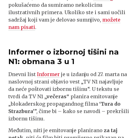
pokušaćemo da sumiramo nekolicinu
ilustrativnih primera. Ukoliko ste i sami uočili
sadržaj koji vam je delovao sumnjivo,
možete
nam pisati
.
Informer o izbornoj tišini na
N1: obmana 3 u 1
Dnevni list
Informer
je u izdanju od 27. marta na
naslovnoj strani objavio vest „TV N1 najavljuje
da neće poštovati izbornu tišinu“. U tekstu se
tvrdi da TV N1
„večeras“
planira emitovanje
„blokaderskog propagandnog filma
‘
T
ura do
Strazbura’
”, čime bi – kako se navodi – prekršili
izbornu tišinu.
Međutim, niti je emitovanje planirano
za taj
petak
, niti će film biti premijerno prikazan na