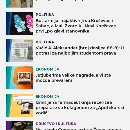
POLITIKA
Bot-armija: najaktivniji su Kruševac i
Šabac, a Mali Zvornik i Novi Kneževac
prvi „po glavi stanovnika“
POLITIKA
Vučić A. Aleksandar (broj dosijea 88-8): U
potrazi za najboljim studentom prava
EKONOMIJA
Jutjuberima velike nagrade, a vi ste
možda prevareni
EKONOMIJA
Izmišljena farmaceutkinja recenzira
preparate sa kolagenom za „Apotekarski
vodič“
DRUŠTVO I KULTURA
Ne, u holu Crvenog krsta u Ženevi nema