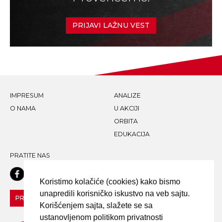
PRIJAVI LAŽNU VEST
IMPRESUM
ANALIZE
O NAMA
U AKCIJI
ORBITA
EDUKACIJA
PRATITE NAS
Koristimo kolačiće (cookies) kako bismo
unapredili korisničko iskustvo na veb sajtu.
PRIJAVI LAŽNU VEST!
Korišćenjem sajta, slažete se sa
ustanovljenom politikom privatnosti