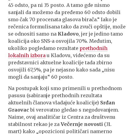
45 odsto, pa ni 35 posto. A tamo gde nismo
sanjali da možemo da pređemo 60 odsto dobili
smo čak 70 procenata glasova birača.“ Iako je
rečenica formulisana tako da zvuči opštije, može
se odnositi samo na
Kladovo
, jer je jedino tamo
koalicija oko SNS-a osvojila 70%. Međutim,
ukoliko pogledamo rezultate
prethodnih
lokalnih izbora
u Kladovu, videćemo da su
predstavnici aktuelne koalicije tada zbirno
osvojili 67,5%, pa je nejasno kako sada „nisu
mogli da sanjaju“ 60 posto.
Na postupak koji smo primenili u prethodnom
pasusu (sabiranje prethodnih rezultata
aktuelnih članova vladajuće koalicije)
Srđan
Graovac
bi verovatno gledao s negodovanjem.
Naime, ovaj analitičar iz Centra za društvenu
stabilnost rekao je za
Večernje novosti
(31.
mart) kako „opozicioni političari namerno