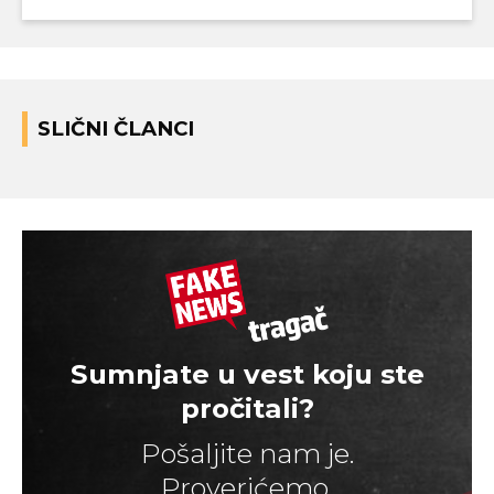
SLIČNI ČLANCI
Sumnjate u vest koju ste
pročitali?
Pošaljite nam je.
Proverićemo.