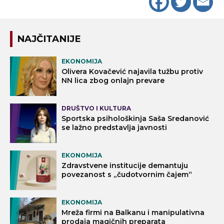
NAJČITANIJE
EKONOMIJA
Olivera Kovačević najavila tužbu protiv
NN lica zbog onlajn prevare
DRUŠTVO I KULTURA
Sportska psihološkinja Saša Sredanović
se lažno predstavlja javnosti
EKONOMIJA
Zdravstvene institucije demantuju
povezanost s „čudotvornim čajem“
EKONOMIJA
Mreža firmi na Balkanu i manipulativna
prodaja magičnih preparata