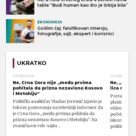
table “Budi human kao što je Srbija bila”
EKONOMIJA
GoSlim čaj: falsifikovan intervju,
fotografije, sajt, ekspert i korisnici
UKRATKO
07/08/2026
04/08/2026
Ne, Crna Gora nije „među prvima
Ne, „blok
pohitala da prizna nezavisno Kosovo
lica mahali
i Metohiju“
Portal 24 se
Politički analitičar Vladan Jeremić izjavio je
plasirali su
tokom gostovanja na televiziji Informer da
video-snimk
je Crna Gora „među prvima pohitala da
početka vojn
prizna nezavisno Kosovo i Metohiju“. Na
iskorišćava
zvaničnom veb-sajtu…
političkim 