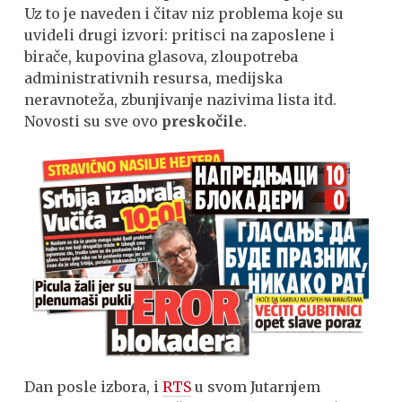
Uz to je naveden i čitav niz problema koje su
uvideli drugi izvori: pritisci na zaposlene i
birače, kupovina glasova, zloupotreba
administrativnih resursa, medijska
neravnoteža, zbunjivanje nazivima lista itd.
Novosti su sve ovo
preskočile
.
Dan posle izbora, i
RTS
u svom Jutarnjem