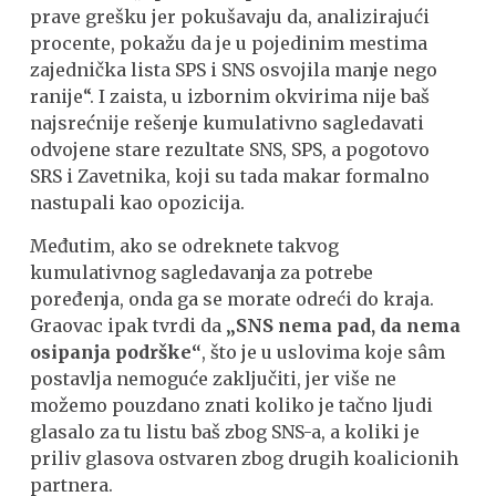
prave grešku jer pokušavaju da, analizirajući
procente, pokažu da je u pojedinim mestima
zajednička lista SPS i SNS osvojila manje nego
ranije“. I zaista, u izbornim okvirima nije baš
najsrećnije rešenje kumulativno sagledavati
odvojene stare rezultate SNS, SPS, a pogotovo
SRS i Zavetnika, koji su tada makar formalno
nastupali kao opozicija.
Međutim, ako se odreknete takvog
kumulativnog sagledavanja za potrebe
poređenja, onda ga se morate odreći do kraja.
Graovac ipak tvrdi da
„SNS nema pad, da nema
osipanja podrške“
, što je u uslovima koje sâm
postavlja nemoguće zaključiti, jer više ne
možemo pouzdano znati koliko je tačno ljudi
glasalo za tu listu baš zbog SNS-a, a koliki je
priliv glasova ostvaren zbog drugih koalicionih
partnera.