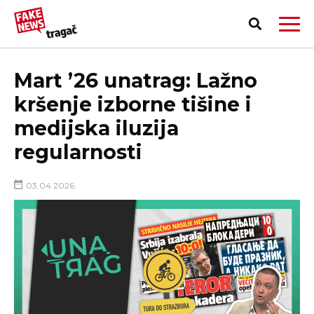
Mart ’26 unatrag: Lažno
kršenje izborne tišine i
medijska iluzija
regularnosti
03.04.2026.
PRIJAVI LAŽNU VEST!