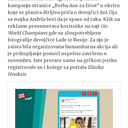
kampanju stranice „Borba Ane za život“ u okviru
koje se plasira dirljiva priča o devojčici Ani čija
se majka Anđela bori da je spase od raka. Klik na
reklamu preusmerava korisnike na sajt
Go
World Champions
gde su zloupotrebljene
fotografije devojčice Lade iz Rusije. Za nju je
zaista bila organizovana humanitarna akcija ali
je prikupljanje pomoći uspešno završeno u
novembru
.
Istu prevaru samo na grčkom jeziku
registrovale su i kolege sa portala
Elinika
Houksiz
.