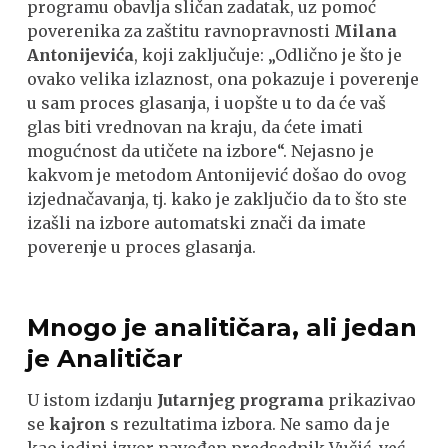
programu obavlja sličan zadatak, uz pomoć
poverenika za zaštitu ravnopravnosti
Milana
Antonijevića
, koji zaključuje: „Odlično je što je
ovako velika izlaznost, ona pokazuje i poverenje
u sam proces glasanja, i uopšte u to da će vaš
glas biti vrednovan na kraju, da ćete imati
mogućnost da utičete na izbore“. Nejasno je
kakvom je metodom Antonijević došao do ovog
izjednačavanja, tj. kako je zaključio da to što ste
izašli na izbore automatski znači da imate
poverenje u proces glasanja.
Mnogo je analitičara, ali jedan
je Analitičar
U istom izdanju
Jutarnjeg programa
prikazivao
se
kajron
s rezultatima izbora. Ne samo da je