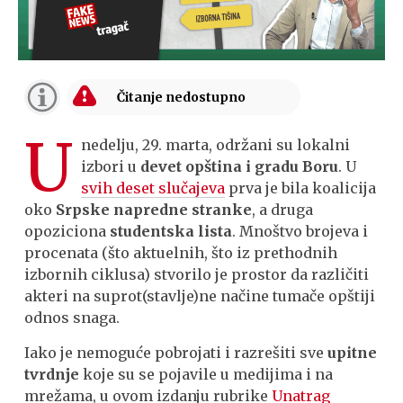
U
nedelju, 29. marta, održani su lokalni
izbori u
devet opština i gradu Boru
. U
svih deset slučajeva
prva je bila koalicija
oko
Srpske napredne stranke
, a druga
opoziciona
studentska lista
. Mnoštvo brojeva i
procenata (što aktuelnih, što iz prethodnih
izbornih ciklusa) stvorilo je prostor da različiti
akteri na suprot(stavlje)ne načine tumače opštiji
odnos snaga.
Iako je nemoguće pobrojati i razrešiti sve
upitne
tvrdnje
koje su se pojavile u medijima i na
mrežama, u ovom izdanju rubrike
Unatrag