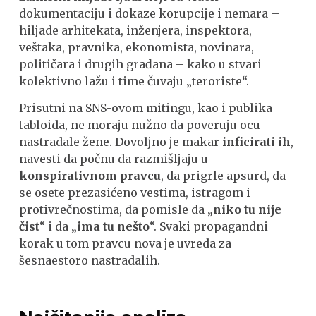
dokumentaciju i dokaze korupcije i nemara –
hiljade arhitekata, inženjera, inspektora,
veštaka, pravnika, ekonomista, novinara,
političara i drugih građana – kako u stvari
kolektivno lažu i time čuvaju „teroriste“.
Prisutni na SNS-ovom mitingu, kao i publika
tabloida, ne moraju nužno da poveruju ocu
nastradale žene. Dovoljno je makar
inficirati ih
,
navesti da počnu da razmišljaju u
konspirativnom pravcu
, da prigrle apsurd, da
se osete prezasićeno vestima, istragom i
protivrečnostima, da pomisle da „
niko tu nije
čist
“ i da „
ima tu nešto
“. Svaki propagandni
korak u tom pravcu nova je uvreda za
šesnaestoro nastradalih.