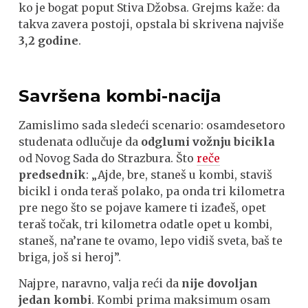
ko je bogat poput Stiva Džobsa. Grejms kaže: da
takva zavera postoji, opstala bi skrivena najviše
3,2 godine
.
Savršena kombi-nacija
Zamislimo sada sledeći scenario: osamdesetoro
studenata odlučuje da
odglumi vožnju bicikla
od Novog Sada do Strazbura. Što
reče
predsednik
: „Ajde, bre, staneš u kombi, staviš
bicikl i onda teraš polako, pa onda tri kilometra
pre nego što se pojave kamere ti izađeš, opet
teraš točak, tri kilometra odatle opet u kombi,
staneš, na’rane te ovamo, lepo vidiš sveta, baš te
briga, još si heroj”.
Najpre, naravno, valja reći da
nije dovoljan
jedan kombi
. Kombi prima maksimum osam