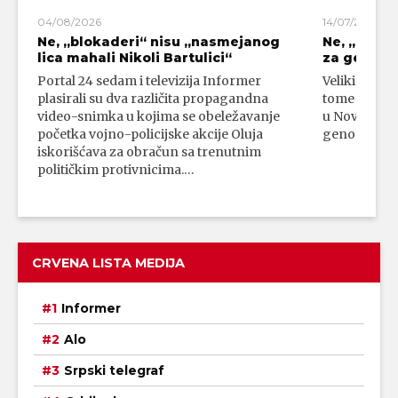
04/08/2026
14/07/2026
Ne, „blokaderi“ nisu „nasmejanog
Ne, „bloka
lica mahali Nikoli Bartulici“
za genoci
Portal 24 sedam i televizija Informer
Veliki broj 
plasirali su dva različita propagandna
tome da su 
video-snimka u kojima se obeležavanje
u Novom Paz
početka vojno-policijske akcije Oluja
genocidni n
iskorišćava za obračun sa trenutnim
političkim protivnicima.…
CRVENA LISTA MEDIJA
Informer
Alo
Srpski telegraf