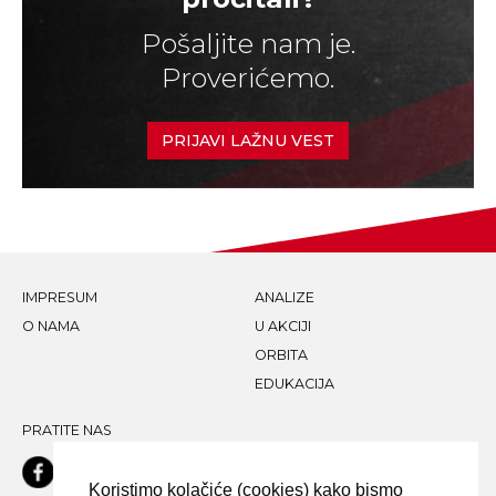
Pošaljite nam je.
Proverićemo.
PRIJAVI LAŽNU VEST
IMPRESUM
ANALIZE
O NAMA
U AKCIJI
ORBITA
EDUKACIJA
PRATITE NAS
Koristimo kolačiće (cookies) kako bismo