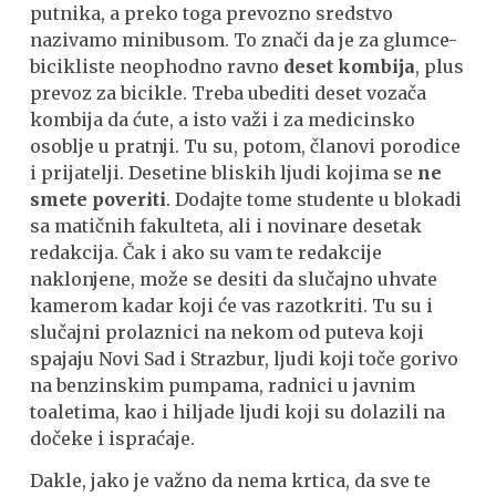
putnika, a preko toga prevozno sredstvo
nazivamo minibusom. To znači da je za glumce-
bicikliste neophodno ravno
deset kombija
, plus
prevoz za bicikle. Treba ubediti deset vozača
kombija da ćute, a isto važi i za medicinsko
osoblje u pratnji. Tu su, potom, članovi porodice
i prijatelji. Desetine bliskih ljudi kojima se
ne
smete poveriti
. Dodajte tome studente u blokadi
sa matičnih fakulteta, ali i novinare desetak
redakcija. Čak i ako su vam te redakcije
naklonjene, može se desiti da slučajno uhvate
kamerom kadar koji će vas razotkriti. Tu su i
slučajni prolaznici na nekom od puteva koji
spajaju Novi Sad i Strazbur, ljudi koji toče gorivo
na benzinskim pumpama, radnici u javnim
toaletima, kao i hiljade ljudi koji su dolazili na
dočeke i ispraćaje.
Dakle, jako je važno da nema krtica, da sve te