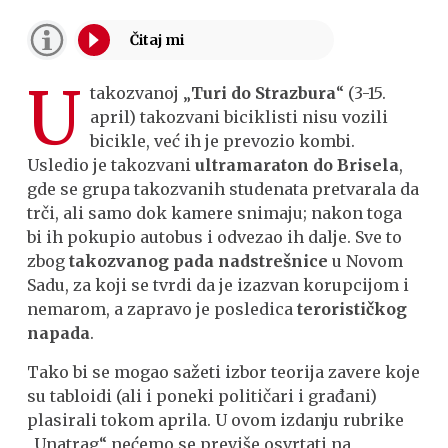
U
takozvanoj „
Turi do Strazbura
“ (3-15.
april) takozvani biciklisti nisu vozili
bicikle, već ih je prevozio kombi.
Usledio je takozvani
ultramaraton do Brisela
,
gde se grupa takozvanih studenata pretvarala da
trči, ali samo dok kamere snimaju; nakon toga
bi ih pokupio autobus i odvezao ih dalje. Sve to
zbog
takozvanog pada nadstrešnice
u Novom
Sadu, za koji se tvrdi da je izazvan korupcijom i
nemarom, a zapravo je posledica
terorističkog
napada
.
Tako bi se mogao sažeti izbor teorija zavere koje
su tabloidi (ali i poneki političari i građani)
plasirali tokom aprila. U ovom izdanju rubrike
„Unatrag“ nećemo se previše osvrtati na