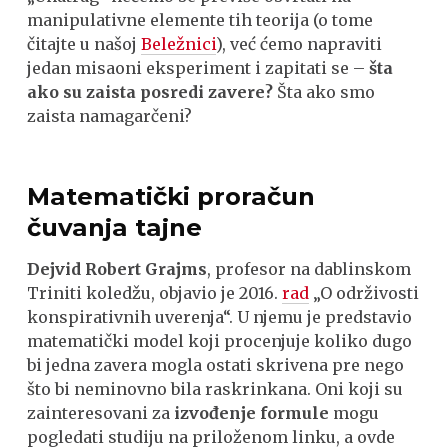
manipulativne elemente tih teorija (o tome
čitajte u našoj
Beležnici
), već ćemo napraviti
jedan misaoni eksperiment i zapitati se –
šta
ako su zaista posredi zavere?
Šta ako smo
zaista namagarčeni?
Matematički proračun
čuvanja tajne
Dejvid Robert Grajms
, profesor na dablinskom
Triniti koledžu, objavio je 2016.
rad
„O održivosti
konspirativnih uverenja“. U njemu je predstavio
matematički model koji procenjuje koliko dugo
bi jedna zavera mogla ostati skrivena pre nego
što bi neminovno bila raskrinkana. Oni koji su
zainteresovani za
izvođenje formule
mogu
pogledati studiju na priloženom linku, a ovde