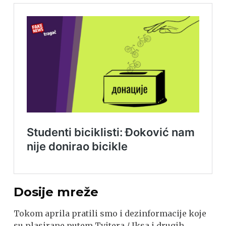
Dosije mreže
Tokom aprila pratili smo i dezinformacije koje
su plasirane putem Tvitera / Iksa i drugih