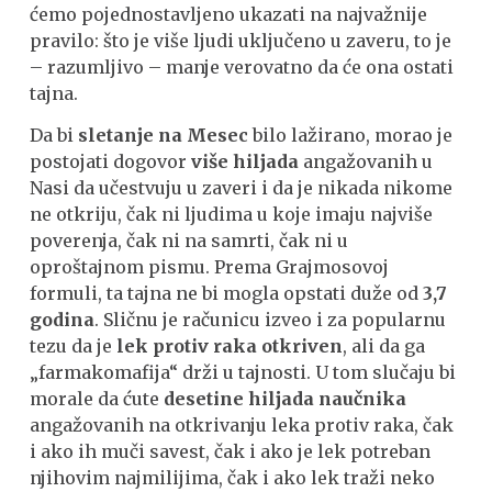
ćemo pojednostavljeno ukazati na najvažnije
pravilo: što je više ljudi uključeno u zaveru, to je
– razumljivo – manje verovatno da će ona ostati
tajna.
Da bi
sletanje na Mesec
bilo lažirano, morao je
postojati dogovor
više hiljada
angažovanih u
Nasi da učestvuju u zaveri i da je nikada nikome
ne otkriju, čak ni ljudima u koje imaju najviše
poverenja, čak ni na samrti, čak ni u
oproštajnom pismu. Prema Grajmosovoj
formuli, ta tajna ne bi mogla opstati duže od
3,7
godina
. Sličnu je računicu izveo i za popularnu
tezu da je
lek protiv raka otkriven
, ali da ga
„farmakomafija“ drži u tajnosti. U tom slučaju bi
morale da ćute
desetine hiljada naučnika
angažovanih na otkrivanju leka protiv raka, čak
i ako ih muči savest, čak i ako je lek potreban
njihovim najmilijima, čak i ako lek traži neko