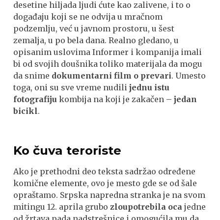
desetine hiljada ljudi ćute kao zalivene, i to o
događaju koji se ne odvija u mračnom
podzemlju, već u javnom prostoru, u šest
zemalja, u po bela dana. Realno gledano, u
opisanim uslovima Informer i kompanija imali
bi od svojih doušnika toliko materijala da mogu
da snime
dokumentarni film o prevari
. Umesto
toga, oni su sve vreme nudili
jednu istu
fotografiju
kombija na koji je zakačen –
jedan
bicikl
.
Ko čuva teroriste
Ako je prethodni deo teksta sadržao određene
komične elemente, ovo je mesto gde se od šale
opraštamo. Srpska napredna stranka je na svom
mitingu 12. aprila grubo
zloupotrebila oca
jedne
od žrtava pada nadstrešnice i omogućila mu da