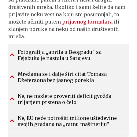
društvenih mreža. Ukoliko i sami želite da nam
prijavite neku vest na koju ste posumnjali, to
možete učiniti putem
prijavnog formulara
ili
slanjem poruke na neku od naših društvenih
mreža.
Fotografija „aprila u Beogradu“ sa
Fejsbuka je nastala u Sarajevu
Mrežama se i dalje širi citat Tomasa
Džefersona bez jasnog porekla
Ne, ne možete proveriti deficit gvožđa
trljanjem prstena o čelo
Ne, EU neće potrošiti trilione ušteđevine
svojih građana na „ratnu mašineriju“