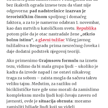
bez ikakvih ograda iznese tezu da vlast nije
odgovorna:
pad nadstrešnice izazvan je
terorističkim činom
spoljnog i domaćeg
faktora, a za to je namerno odabran 1. novembar,
kao dan mrtvih u katoličkom svetu.
Republika
potom piše da je otac nastradale žene
„otkrio
bolnu istinu“
, a
glavni tužilac
Višeg javnog
tužilaštva u Beogradu prima nesrećnog čoveka i
daje dodatni podstrek njegovoj teoriji.
Ako primenimo
Grajmsovu formulu
na iznetu
tezu, vidimo da bi mala grupa ljudi – ukoliko je
kadra da izvede napad i ne ostavi nikakvog
traga za sobom – zaista mogla da sačuva takvu
veliku tajnu. Međutim, za razliku od
biciklističke ture gde smo morali da zamislimo
kompleksnu mrežu ljudi koji čuvaju zaveru od
javnosti, ovde je
situacija obrnuta
: moramo
zamisliti hiljade ljudi koji su videli