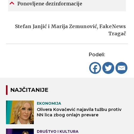
Ponovljene dezinformacije
Stefan Janjić i Marija Zemunović, FakeNews
Tragač
Podeli:
NAJČITANIJE
EKONOMIJA
Olivera Kovačević najavila tužbu protiv
NN lica zbog onlajn prevare
DRUŠTVO I KULTURA