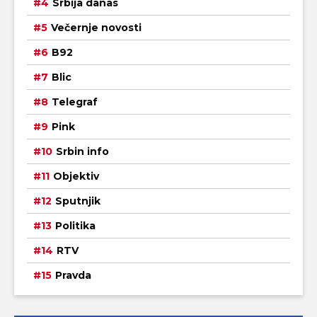
Srbija danas
Večernje novosti
B92
Blic
Telegraf
Pink
Srbin info
Objektiv
Sputnjik
Politika
RTV
Pravda