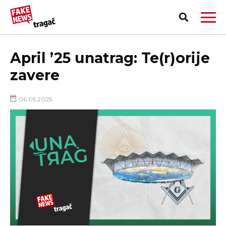
April ’25 unatrag: Te(r)orije
zavere
06.05.2025.
PRIJAVI LAŽNU VEST!