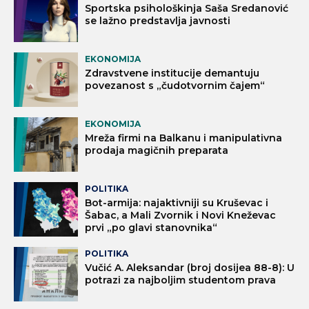
Sportska psihološkinja Saša Sredanović
se lažno predstavlja javnosti
EKONOMIJA
Zdravstvene institucije demantuju
povezanost s „čudotvornim čajem“
EKONOMIJA
Mreža firmi na Balkanu i manipulativna
prodaja magičnih preparata
POLITIKA
Bot-armija: najaktivniji su Kruševac i
Šabac, a Mali Zvornik i Novi Kneževac
prvi „po glavi stanovnika“
POLITIKA
Vučić A. Aleksandar (broj dosijea 88-8): U
potrazi za najboljim studentom prava