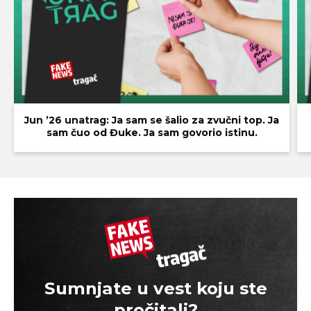
Jun ’26 unatrag: Ja sam se šalio za zvučni top. Ja
sam čuo od Đuke. Ja sam govorio istinu.
Sumnjate u vest koju ste
pročitali?