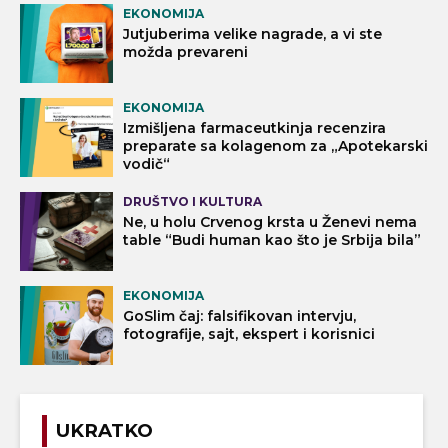
EKONOMIJA
Jutjuberima velike nagrade, a vi ste
možda prevareni
EKONOMIJA
Izmišljena farmaceutkinja recenzira
preparate sa kolagenom za „Apotekarski
vodič“
DRUŠTVO I KULTURA
Ne, u holu Crvenog krsta u Ženevi nema
table “Budi human kao što je Srbija bila”
EKONOMIJA
GoSlim čaj: falsifikovan intervju,
fotografije, sajt, ekspert i korisnici
UKRATKO