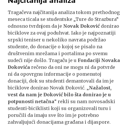
Najčitanija analiza
Tragačeva najčitanija analiza tokom prethodnog
meseca ticala se studentske „Ture do Strazbura“
odnosno tvrdnjom da je
Novak Đoković
donirao
biciklove za ovaj poduhvat. Iako je najpoznatiji
srpski teniser u nekoliko navrata podržao
studente, do donacije o kojoj se pisalo na
društvenim mrežama i portalima po svemu
sudeći nije došlo. Tragaču je u
Fondaciji Novaka
Đokovića
rečeno da oni ne mogu ni da potvrde
ni da opovrgnu informacije o pomenutoj
donaciji, dok su studenti demantovali da im je
biciklove donirao Novak Đoković. „
Nažalost,
vest da nam je Đoković bilo šta donirao je u
potpunosti netačna
“ rekli su nam novosadski
studenti-biciklisti koji su organizovali turu i
poručili da imaju sve što im je potrebno
zahvaljujući donacijama građana i dijaspore.