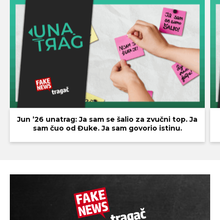
Jun ’26 unatrag: Ja sam se šalio za zvučni top. Ja
sam čuo od Đuke. Ja sam govorio istinu.