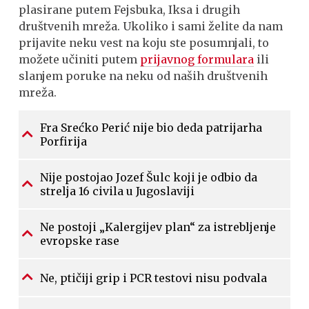
plasirane putem Fejsbuka, Iksa i drugih
društvenih mreža. Ukoliko i sami želite da nam
prijavite neku vest na koju ste posumnjali, to
možete učiniti putem
prijavnog formulara
ili
slanjem poruke na neku od naših društvenih
mreža.
Fra Srećko Perić nije bio deda patrijarha
Porfirija
Nije postojao Jozef Šulc koji je odbio da
strelja 16 civila u Jugoslaviji
Ne postoji „Kalergijev plan“ za istrebljenje
evropske rase
Ne, ptičiji grip i PCR testovi nisu podvala