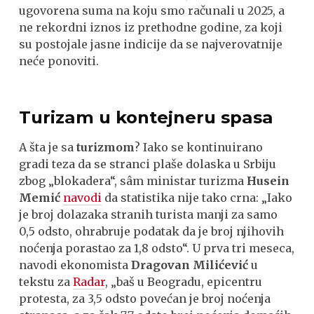
ugovorena suma na koju smo računali u 2025, a
ne rekordni iznos iz prethodne godine, za koji
su postojale jasne indicije da se najverovatnije
neće ponoviti.
Turizam u kontejneru spasa
A šta je sa
turizmom
? Iako se kontinuirano
gradi teza da se stranci plaše dolaska u Srbiju
zbog „blokadera“, sâm ministar turizma
Husein
Memić
navodi
da statistika nije tako crna: „Iako
je broj dolazaka stranih turista manji za samo
0,5 odsto, ohrabruje podatak da je broj njihovih
noćenja porastao za 1,8 odsto“. U prva tri meseca,
navodi ekonomista
Dragovan Milićević
u
tekstu za
Radar
, „baš u Beogradu, epicentru
protesta, za 3,5 odsto povećan je broj noćenja