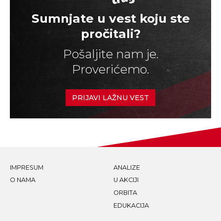
Sumnjate u vest koju ste
pročitali?
Pošaljite nam je.
Proverićemo.
PRIJAVI LAŽNU VEST
IMPRESUM
ANALIZE
O NAMA
U AKCIJI
ORBITA
EDUKACIJA