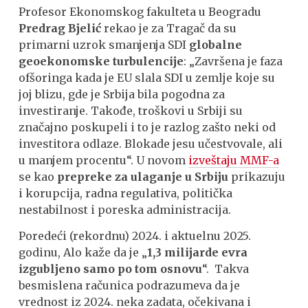
Profesor Ekonomskog fakulteta u Beogradu
Predrag Bjelić
rekao je za Tragač da su
primarni uzrok smanjenja SDI
globalne
geoekonomske turbulencije
: „Završena je faza
ofšoringa kada je EU slala SDI u zemlje koje su
joj blizu, gde je Srbija bila pogodna za
investiranje. Takođe, troškovi u Srbiji su
značajno poskupeli i to je razlog zašto neki od
investitora odlaze. Blokade jesu učestvovale, ali
u manjem procentu“. U novom
izveštaju MMF-a
se kao
prepreke za ulaganje u Srbiju
prikazuju
i korupcija, radna regulativa, politička
nestabilnost i poreska administracija.
Poredeći (rekordnu) 2024. i aktuelnu 2025.
godinu, Alo kaže da je „
1,3 milijarde evra
izgubljeno samo po tom osnovu
“. Takva
besmislena računica podrazumeva da je
vrednost iz 2024. neka zadata, očekivana i