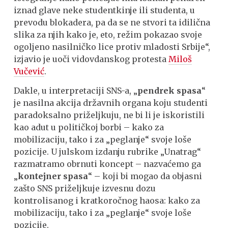
iznad glave neke studentkinje ili studenta, u
prevodu blokadera, pa da se ne stvori ta idilična
slika za njih kako je, eto, režim pokazao svoje
ogoljeno nasilničko lice protiv mladosti Srbije“,
izjavio je uoči vidovdanskog protesta
Miloš
Vučević
.
Dakle, u interpretaciji SNS-a, „
pendrek spasa
“
je nasilna akcija državnih organa koju studenti
paradoksalno priželjkuju, ne bi li je iskoristili
kao adut u političkoj borbi – kako za
mobilizaciju, tako i za „peglanje“ svoje loše
pozicije. U julskom izdanju rubrike „Unatrag“
razmatramo obrnuti koncept – nazvaćemo ga
„
kontejner spasa
“ – koji bi mogao da objasni
zašto SNS priželjkuje izvesnu dozu
kontrolisanog i kratkoročnog haosa: kako za
mobilizaciju, tako i za „peglanje“ svoje loše
pozicije.