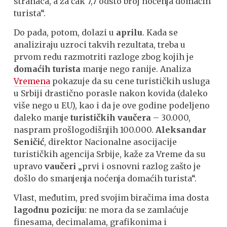
stranaca, a za čak 7,7 odsto broj noćenja domaćih
turista“.
Do pada, potom, dolazi u
aprilu
. Kada se
analiziraju uzroci takvih rezultata, treba u
prvom redu razmotriti razloge zbog kojih je
domaćih turista
manje nego ranije. Analiza
Vremena
pokazuje da su cene turističkih usluga
u Srbiji drastično porasle nakon kovida (daleko
više nego u EU), kao i da je ove godine podeljeno
daleko manje
turističkih vaučera
– 30.000,
naspram prošlogodišnjih 100.000.
Aleksandar
Seničić
, direktor Nacionalne asocijacije
turističkih agencija Srbije, kaže za Vreme da su
upravo
vaučeri
„prvi i osnovni razlog zašto je
došlo do smanjenja noćenja domaćih turista“.
Vlast, međutim, pred svojim biračima ima dosta
lagodnu poziciju
: ne mora da se zamlaćuje
finesama, decimalama, grafikonima i