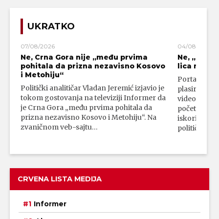
UKRATKO
07/08/2026
04/08/2026
Ne, Crna Gora nije „među prvima
Ne, „blok
pohitala da prizna nezavisno Kosovo
lica mahali
i Metohiju“
Portal 24 se
Politički analitičar Vladan Jeremić izjavio je
plasirali su
tokom gostovanja na televiziji Informer da
video-snimk
je Crna Gora „među prvima pohitala da
početka vojn
prizna nezavisno Kosovo i Metohiju“. Na
iskorišćava
zvaničnom veb-sajtu…
političkim 
CRVENA LISTA MEDIJA
Informer