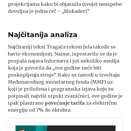
projekcijama kako bi objasnila (svoje) neuspehe:
dovoljna je jedna reč – „blokaderi“.
Najčitanija analiza
Najčitaniji tekst Tragača tokom jula takođe se
bavio ekonomijom. Naime, ispostavilo se da je
propala najava Informera i još nekoliko medija
koja je govorila da „ove godine neće biti
poskupljenja struje“. Kako se navodi u izveštaju
Međunarodnog monetarnog fonda (MMF) uz
koji je priložena i programska izjava koju su
potpisali najviši srpski zvaničnici, ove godine je
ipak planirano
povećanje tarifa
za električnu
energiju od 7% do oktobra.