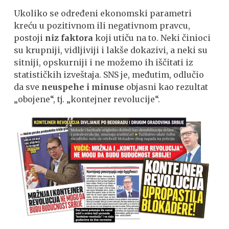
Ukoliko se određeni ekonomski parametri
kreću u pozitivnom ili negativnom pravcu,
postoji
niz faktora
koji utiču na to. Neki činioci
su krupniji, vidljiviji i lakše dokazivi, a neki su
sitniji, opskurniji i ne možemo ih iščitati iz
statističkih izveštaja. SNS je, međutim, odlučio
da sve
neuspehe i minuse
objasni kao rezultat
„obojene“, tj. „kontejner revolucije“.