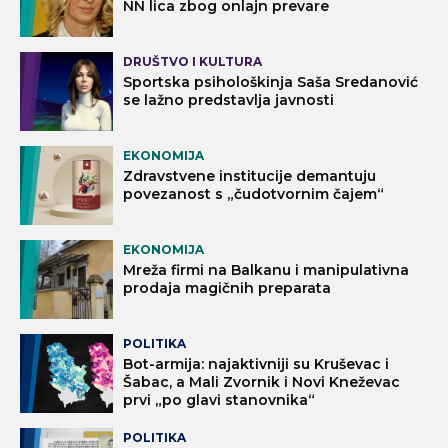
NN lica zbog onlajn prevare
DRUŠTVO I KULTURA
Sportska psihološkinja Saša Sredanović
se lažno predstavlja javnosti
EKONOMIJA
Zdravstvene institucije demantuju
povezanost s „čudotvornim čajem“
EKONOMIJA
Mreža firmi na Balkanu i manipulativna
prodaja magičnih preparata
POLITIKA
Bot-armija: najaktivniji su Kruševac i
Šabac, a Mali Zvornik i Novi Kneževac
prvi „po glavi stanovnika“
POLITIKA