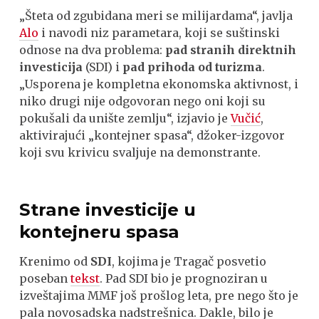
„Šteta od zgubidana meri se milijardama“, javlja
Alo
i navodi niz parametara, koji se suštinski
odnose na dva problema:
pad
stranih direktnih
investicija
(SDI) i
pad prihoda od turizma
.
„Usporena je kompletna ekonomska aktivnost, i
niko drugi nije odgovoran nego oni koji su
pokušali da unište zemlju“, izjavio je
Vučić
,
aktivirajući „kontejner spasa“, džoker-izgovor
koji svu krivicu svaljuje na demonstrante.
Strane investicije u
kontejneru spasa
Krenimo od
SDI
, kojima je Tragač posvetio
poseban
tekst
. Pad SDI bio je prognoziran u
izveštajima MMF još prošlog leta, pre nego što je
pala novosadska nadstrešnica. Dakle, bilo je