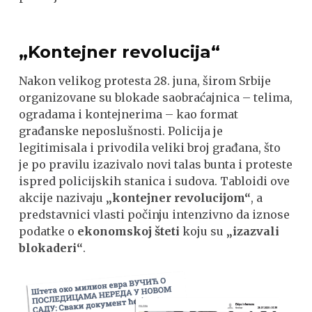
„Kontejner revolucija“
Nakon velikog protesta 28. juna, širom Srbije
organizovane su blokade saobraćajnica – telima,
ogradama i kontejnerima – kao format
građanske neposlušnosti. Policija je
legitimisala i privodila veliki broj građana, što
je po pravilu izazivalo novi talas bunta i proteste
ispred policijskih stanica i sudova. Tabloidi ove
akcije nazivaju
„kontejner revolucijom“
, a
predstavnici vlasti počinju intenzivno da iznose
podatke o
ekonomskoj šteti
koju su
„izazvali
blokaderi“
.