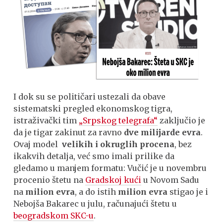
I dok su se političari ustezali da obave
sistematski pregled ekonomskog tigra,
istraživački tim
„Srpskog telegrafa“
zaključio je
da je tigar zakinut za ravno
dve milijarde evra
.
Ovaj model
velikih i okruglih procena
, bez
ikakvih detalja, već smo imali prilike da
gledamo u manjem formatu: Vučić je u novembru
procenio štetu na
Gradskoj kući
u Novom Sadu
na
milion evra
, a do istih
milion evra
stigao je i
Nebojša Bakarec u julu, računajući štetu u
beogradskom SKC-u
.