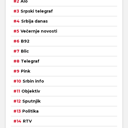
Alo
Srpski telegraf
Srbija danas
Večernje novosti
B92
Blic
Telegraf
Pink
Srbin info
Objektiv
Sputnjik
Politika
RTV