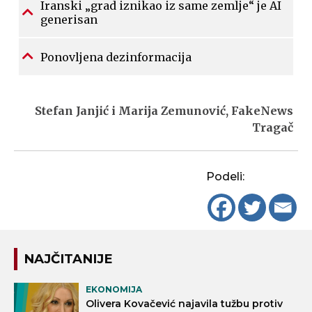
Iranski „grad iznikao iz same zemlje“ je AI
generisan
Ponovljena dezinformacija
Stefan Janjić i Marija Zemunović, FakeNews
Tragač
Podeli:
NAJČITANIJE
EKONOMIJA
Olivera Kovačević najavila tužbu protiv