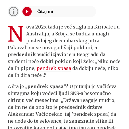
N
ova 2025. tada je već stigla na Kiribate i u
Australiju, a Srbija se budila u magli
poslednjeg decembarskog jutra.
Pakovali su se novogodišnji pokloni, a
predsednik Vučić
izjavio je u Beogradu da
studenti neće dobiti poklon koji žele: „Niko neće
da ih pipne,
pendrek spasa
da dobiju neće, niko
da ih dira neće…“
A šta je „
pendrek spasa
“? U pitanju je Vučićeva
sintagma koju vodeći ljudi SNS-a besomučno
citiraju već mesecima. „Država reaguje mudro,
da im ne da ono što je predsednik države
Aleksandar Vučić rekao, taj ’pendrek spasa’, da
ne dođe do te sekvence, te zamrznute slike ili
fotografije kako policajac ima isukan pendrek