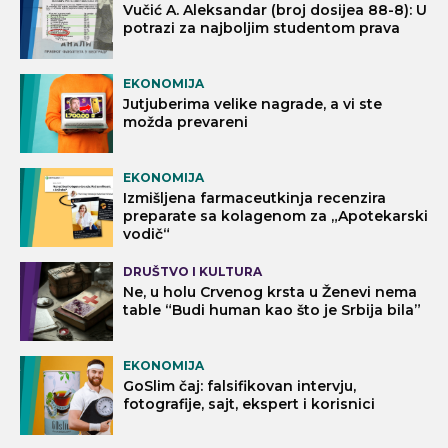
Vučić A. Aleksandar (broj dosijea 88-8): U
potrazi za najboljim studentom prava
EKONOMIJA
Jutjuberima velike nagrade, a vi ste
možda prevareni
EKONOMIJA
Izmišljena farmaceutkinja recenzira
preparate sa kolagenom za „Apotekarski
vodič“
DRUŠTVO I KULTURA
Ne, u holu Crvenog krsta u Ženevi nema
table “Budi human kao što je Srbija bila”
EKONOMIJA
GoSlim čaj: falsifikovan intervju,
fotografije, sajt, ekspert i korisnici