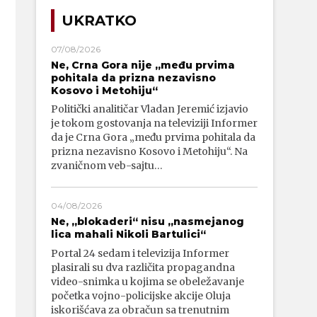
UKRATKO
07/08/2026
Ne, Crna Gora nije „među prvima
pohitala da prizna nezavisno
Kosovo i Metohiju“
Politički analitičar Vladan Jeremić izjavio
je tokom gostovanja na televiziji Informer
da je Crna Gora „među prvima pohitala da
prizna nezavisno Kosovo i Metohiju“. Na
zvaničnom veb-sajtu…
04/08/2026
Ne, „blokaderi“ nisu „nasmejanog
lica mahali Nikoli Bartulici“
Portal 24 sedam i televizija Informer
plasirali su dva različita propagandna
video-snimka u kojima se obeležavanje
početka vojno-policijske akcije Oluja
iskorišćava za obračun sa trenutnim