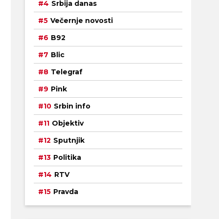
Srbija danas
Večernje novosti
B92
Blic
Telegraf
Pink
Srbin info
Objektiv
Sputnjik
Politika
RTV
Pravda