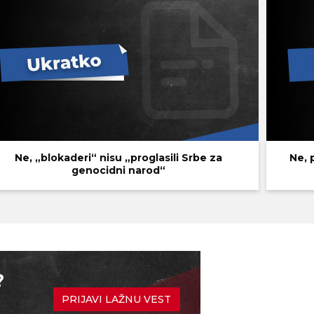
Ne, „blokaderi“ nisu „proglasili Srbe za
Ne, 
genocidni narod“
?
PRIJAVI LAŽNU VEST