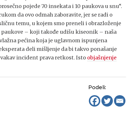
rosečno pojede 70 insekata i 10 paukova u snu“.
rukom da ovo odmah zaboravite, jer se radi o
sličnu temu, u kojem smo preneli i obrazloženje
i paukove – koji takođe udišu kiseonik – naša
a, vlažna pećina koja je uglavnom ispunjena
ksperata deli mišljenje da bi takvo ponašanje
ovakav incident prava retkost. Isto
objašnjenje
Podeli: