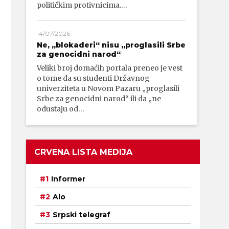
političkim protivnicima.…
14/07/2026
Ne, „blokaderi“ nisu „proglasili Srbe
za genocidni narod“
Veliki broj domaćih portala preneo je vest
o tome da su studenti Državnog
univerziteta u Novom Pazaru „proglasili
Srbe za genocidni narod“ ili da „ne
odustaju od…
CRVENA LISTA MEDIJA
Informer
Alo
Srpski telegraf