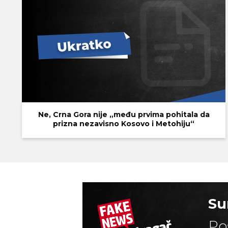
Ne, Crna Gora nije „među prvima pohitala da
prizna nezavisno Kosovo i Metohiju“
Su
Po