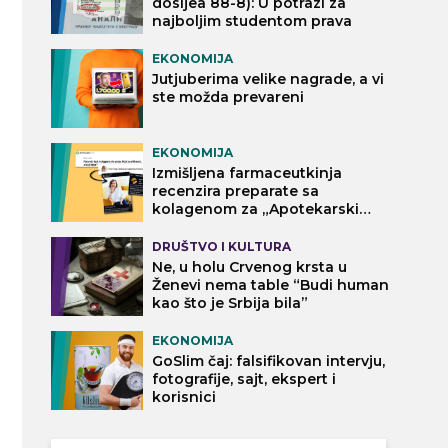
dosijea 88-8): U potrazi za
najboljim studentom prava
EKONOMIJA
Jutjuberima velike nagrade, a vi
ste možda prevareni
EKONOMIJA
Izmišljena farmaceutkinja
recenzira preparate sa
kolagenom za „Apotekarski
vodič“
DRUŠTVO I KULTURA
Ne, u holu Crvenog krsta u
Ženevi nema table “Budi human
kao što je Srbija bila”
EKONOMIJA
GoSlim čaj: falsifikovan intervju,
fotografije, sajt, ekspert i
korisnici