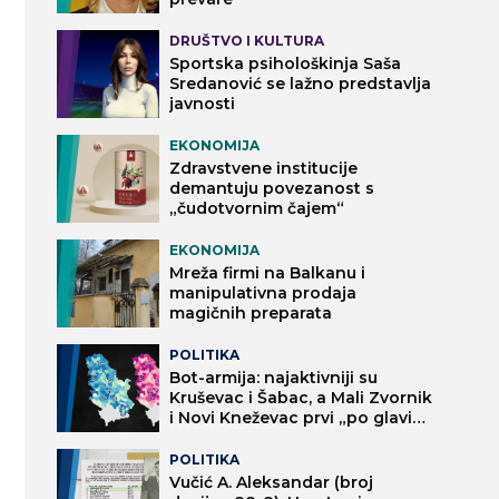
DRUŠTVO I KULTURA
Sportska psihološkinja Saša
Sredanović se lažno predstavlja
javnosti
EKONOMIJA
Zdravstvene institucije
demantuju povezanost s
„čudotvornim čajem“
EKONOMIJA
Mreža firmi na Balkanu i
manipulativna prodaja
magičnih preparata
POLITIKA
Bot-armija: najaktivniji su
Kruševac i Šabac, a Mali Zvornik
i Novi Kneževac prvi „po glavi
stanovnika“
POLITIKA
Vučić A. Aleksandar (broj