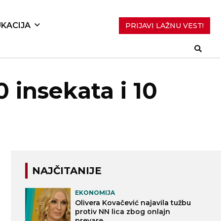
KACIJA
PRIJAVI LAŽNU VEST!
 insekata i 10
NAJČITANIJE
EKONOMIJA
Olivera Kovačević najavila tužbu
protiv NN lica zbog onlajn
prevare