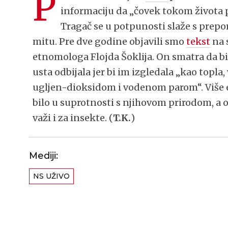
P
informaciju da „čovek tokom života p
Tragač se u potpunosti slaže s prepo
mitu. Pre dve godine objavili smo
tekst
na 
etnomologa Flojda Šoklija. On smatra da b
usta odbijala jer bi im izgledala „kao topl
ugljen-dioksidom i vodenom parom“. Više e
bilo u suprotnosti s njihovom prirodom, a 
važi i za insekte. (
T.K.
)
Mediji:
NS UŽIVO