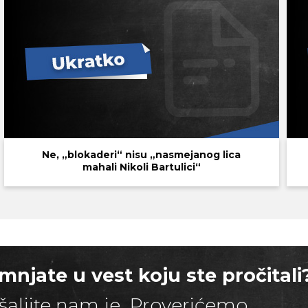
Ne, „blokaderi“ nisu „nasmejanog lica
mahali Nikoli Bartulici“
mnjate u vest koju ste pročitali
šaljite nam je. Proverićemo.