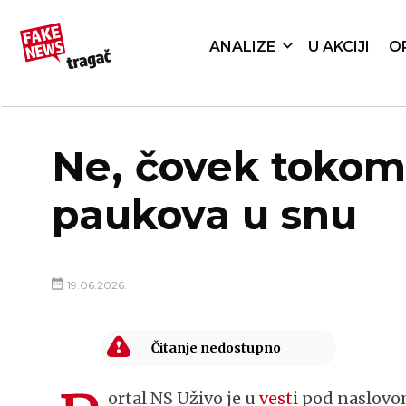
ANALIZE
U AKCIJI
O
Ne, čovek tokom 
paukova u snu
19.06.2026.
ortal NS Uživo je u
vesti
pod naslovom