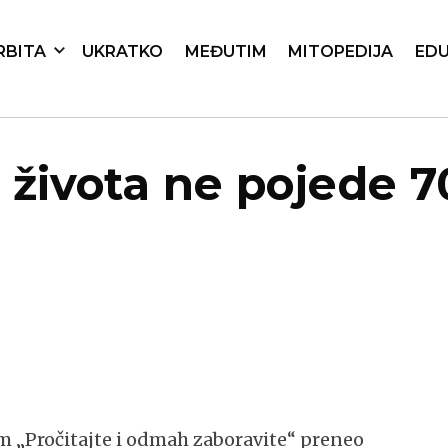
RBITA
UKRATKO
MEĐUTIM
MITOPEDIJA
EDU
života ne pojede 70
 „Pročitajte i odmah zaboravite“ preneo