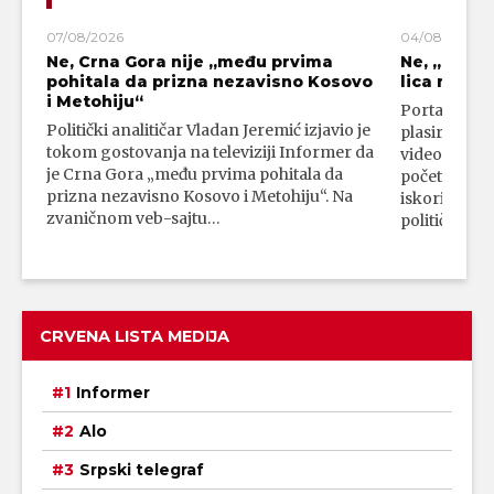
07/08/2026
04/08/2026
Ne, Crna Gora nije „među prvima
Ne, „blok
pohitala da prizna nezavisno Kosovo
lica mahali
i Metohiju“
Portal 24 se
Politički analitičar Vladan Jeremić izjavio je
plasirali su
tokom gostovanja na televiziji Informer da
video-snimk
je Crna Gora „među prvima pohitala da
početka vojn
prizna nezavisno Kosovo i Metohiju“. Na
iskorišćava
zvaničnom veb-sajtu…
političkim 
CRVENA LISTA MEDIJA
Informer
Alo
Srpski telegraf