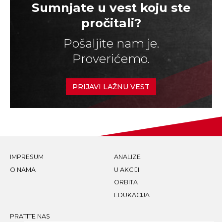
Sumnjate u vest koju ste
pročitali?
Pošaljite nam je.
Proverićemo.
PRIJAVI LAŽNU VEST
IMPRESUM
ANALIZE
O NAMA
U AKCIJI
ORBITA
EDUKACIJA
PRATITE NAS