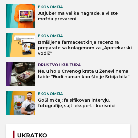
EKONOMIJA
Jutjuberima velike nagrade, a vi ste
možda prevareni
EKONOMIJA
Izmišljena farmaceutkinja recenzira
preparate sa kolagenom za „Apotekarski
vodič“
DRUŠTVO I KULTURA
Ne, u holu Crvenog krsta u Ženevi nema
table “Budi human kao što je Srbija bila”
EKONOMIJA
GoSlim čaj: falsifikovan intervju,
fotografije, sajt, ekspert i korisnici
UKRATKO