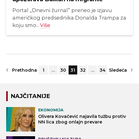
Portal „Dnevni žurnal” preneo je izjavu
američkog predsednika Donalda Trampa za
koju smo...
Više
Prethodna
1
…
30
31
32
…
34
Sledeća
NAJČITANIJE
EKONOMIJA
Olivera Kovačević najavila tužbu protiv
NN lica zbog onlajn prevare