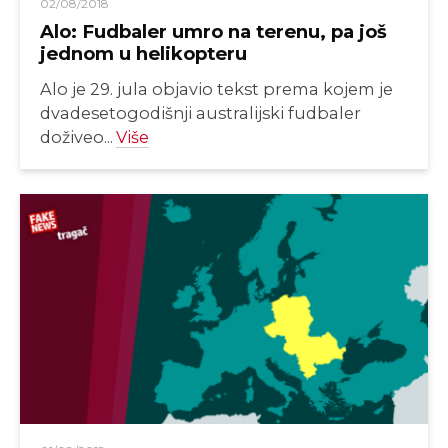
02/08/2018
Alo: Fudbaler umro na terenu, pa još
jednom u helikopteru
Alo je 29. jula objavio tekst prema kojem je
dvadesetogodišnji australijski fudbaler
doživeo...
Više