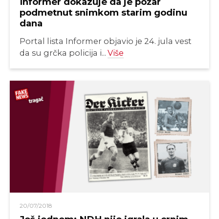
Informer dokazuje da je požar
podmetnut snimkom starim godinu
dana
Portal lista Informer objavio je 24. jula vest
da su grčka policija i...
Više
20/07/2018