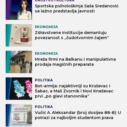
DRUŠTVO I KULTURA
Sportska psihološkinja Saša Sredanović
se lažno predstavlja javnosti
EKONOMIJA
Zdravstvene institucije demantuju
povezanost s „čudotvornim čajem“
EKONOMIJA
Mreža firmi na Balkanu i manipulativna
prodaja magičnih preparata
POLITIKA
Bot-armija: najaktivniji su Kruševac i
Šabac, a Mali Zvornik i Novi Kneževac
prvi „po glavi stanovnika“
POLITIKA
Vučić A. Aleksandar (broj dosijea 88-8): U
potrazi za najboljim studentom prava