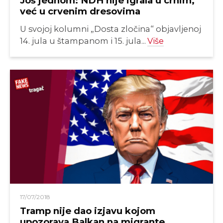
Još jednom: NDH nije igrala u crnim,
već u crvenim dresovima
U svojoj kolumni „Dosta zločina“ objavljenoj
14. jula u štampanom i 15. jula...
Više
17/07/2018
Tramp nije dao izjavu kojom
upozorava Balkan na migrante