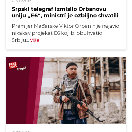
01/08/2018
Srpski telegraf izmislio Orbanovu
uniju „E6“, ministri je ozbiljno shvatili
Premijer Mađarske Viktor Orban nije najavio
nikakav projekat E6 koji bi obuhvatio
Srbiju...
Više