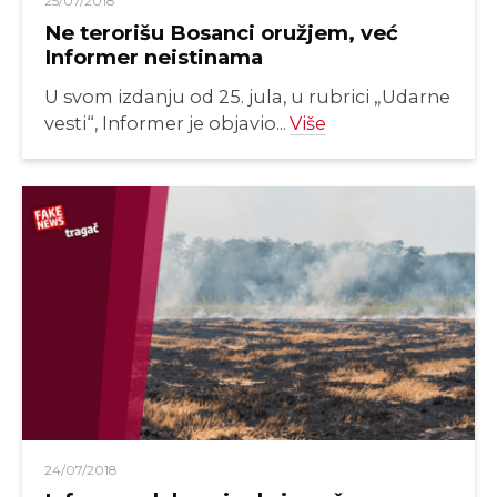
25/07/2018
Ne terorišu Bosanci oružjem, već
Informer neistinama
U svom izdanju od 25. jula, u rubrici „Udarne
vesti“, Informer je objavio...
Više
24/07/2018