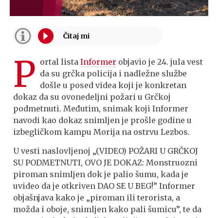
P
ortal lista
Informer
objavio je 24. jula vest
da su grčka policija i nadležne službe
došle u posed videa koji je konkretan
dokaz da su ovonedeljni požari u Grčkoj
podmetnuti. Međutim, snimak koji Informer
navodi kao dokaz snimljen je prošle godine u
izbegličkom kampu Morija na ostrvu Lezbos.
U vesti naslovljenoj „(VIDEO) POŽARI U GRČKOJ
SU PODMETNUTI, OVO JE DOKAZ: Monstruozni
piroman snimljen dok je palio šumu, kada je
uvideo da je otkriven DAO SE U BEG!” Informer
objašnjava kako je „piroman ili terorista, a
možda i oboje, snimljen kako pali šumicu”, te da