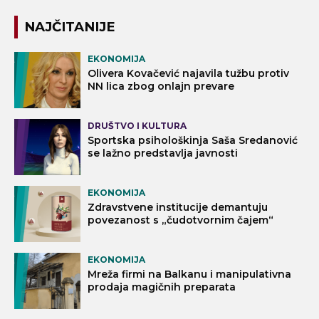
NAJČITANIJE
EKONOMIJA
Olivera Kovačević najavila tužbu protiv
NN lica zbog onlajn prevare
DRUŠTVO I KULTURA
Sportska psihološkinja Saša Sredanović
se lažno predstavlja javnosti
EKONOMIJA
Zdravstvene institucije demantuju
povezanost s „čudotvornim čajem“
EKONOMIJA
Mreža firmi na Balkanu i manipulativna
prodaja magičnih preparata