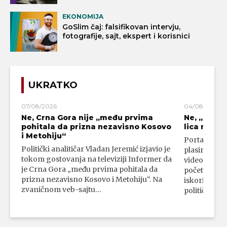
EKONOMIJA
GoSlim čaj: falsifikovan intervju,
fotografije, sajt, ekspert i korisnici
UKRATKO
07/08/2026
04/08/2026
Ne, Crna Gora nije „među prvima
Ne, „blok
pohitala da prizna nezavisno Kosovo
lica mahali
i Metohiju“
Portal 24 se
Politički analitičar Vladan Jeremić izjavio je
plasirali su
tokom gostovanja na televiziji Informer da
video-snimk
je Crna Gora „među prvima pohitala da
početka vojn
prizna nezavisno Kosovo i Metohiju“. Na
iskorišćava
zvaničnom veb-sajtu…
političkim 