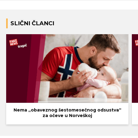
SLIČNI ČLANCI
Nema „obaveznog šestomesečnog odsustva“
za očeve u Norveškoj