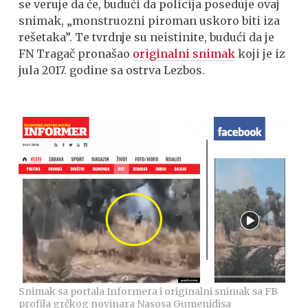
se veruje da će, budući da policija poseduje ovaj
snimak, „monstruozni piroman uskoro biti iza
rešetaka”. Te tvrdnje su neistinite, budući da je
FN Tragač pronašao
originalni snimak
koji je iz
jula 2017. godine sa ostrva Lezbos.
Snimak sa portala Informera i originalni snimak sa FB
profila grčkog novinara Nasosa Gumenidisa