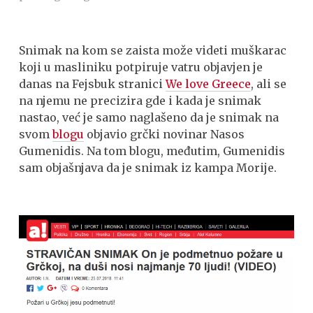
Snimak na kom se zaista može videti muškarac
koji u masliniku potpiruje vatru objavjen je
danas na Fejsbuk stranici
We love Greece
, ali se
na njemu ne precizira gde i kada je snimak
nastao, već je samo naglašeno da je snimak na
svom
blogu
objavio grčki novinar Nasos
Gumenidis. Na tom blogu, međutim, Gumenidis
sam objašnjava da je snimak iz kampa Morije.