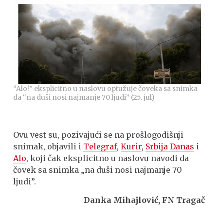
“Alo!” eksplicitno u naslovu optužuje čoveka sa snimka
da “na duši nosi najmanje 70 ljudi” (25. jul)
Ovu vest su, pozivajući se na prošlogodišnji
snimak, objavili i
Telegraf
,
Kurir
,
Srbija Danas
i
Alo
, koji čak eksplicitno u naslovu navodi da
čovek sa snimka „na duši nosi najmanje 70
ljudi”.
Danka Mihajlović, FN Tragač