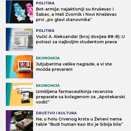
POLITIKA
Bot-armija: najaktivniji su Kruševac i
Šabac, a Mali Zvornik i Novi Kneževac
prvi „po glavi stanovnika“
POLITIKA
Vučić A. Aleksandar (broj dosijea 88-8): U
potrazi za najboljim studentom prava
EKONOMIJA
Jutjuberima velike nagrade, a vi ste
možda prevareni
EKONOMIJA
Izmišljena farmaceutkinja recenzira
preparate sa kolagenom za „Apotekarski
vodič“
DRUŠTVO I KULTURA
Ne, u holu Crvenog krsta u Ženevi nema
table “Budi human kao što je Srbija bila”