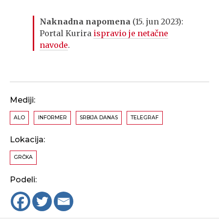
Naknadna napomena
(15. jun 2023):
Portal Kurira
ispravio je netačne
navode
.
Mediji:
ALO
INFORMER
SRBIJA DANAS
TELEGRAF
Lokacija:
GRČKA
Podeli: