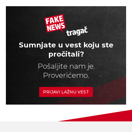
Sumnjate u vest koju ste
pročitali?
Pošaljite nam je.
Proverićemo.
PRIJAVI LAŽNU VEST