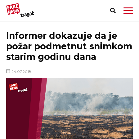
Informer dokazuje da je
požar podmetnut snimkom
starim godinu dana
24.07.2018.
PRIJAVI LAŽNU VEST!