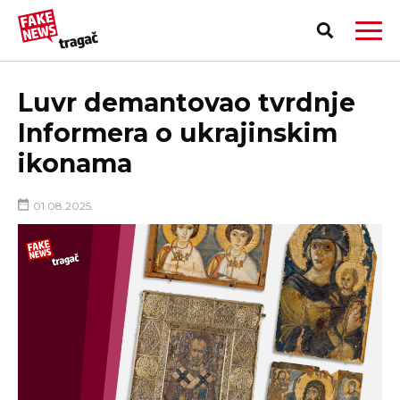
Luvr demantovao tvrdnje
Informera o ukrajinskim
ikonama
01.08.2025.
PRIJAVI LAŽNU VEST!