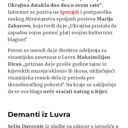
Ukrajina dotakla dno dna u ovom ratu“
,
Informer se poziva na
Sputnjik
i portparolku
ruskog Ministarstva spoljnih poslova
Mariju
Zaharovu
, koja tvrdi da je „Ukrajina pristala da
zapadnu vojnu pomoć plati svojim kulturnim
blagom“.
Potom se navodi da je direktor odeljenja za
vizantijsku umetnost u Luvru
Maksimilijan
Diran
„priznao da je prošle godine tajno iz
kijevskih muzeja uklonio 16 ikona, uključujući
vizantijska remek-dela iz perioda pre
ikonoboračkog pokreta“. Na kraju se zaključuje
da se ova blaga
neće vraćati natrag u Kijev
.
Demanti iz Luvra
Selin Duvernje
iz službe za odnose s javnošću u