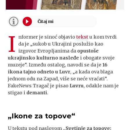
I
nformer je sinoć objavio
tekst
u kom tvrdi
da je „sukob u Ukrajini poslužio kao
izgovor Evropljanima da
opustoše
ukrajinsko kulturno nasleđe
i obogate svoje
muzeje“. Između ostalog, navodi se da je
16
ikona tajno odneto u Luvr
, „a kada ova blaga
jednom odu na Zapad, više se neće vraćati“.
FakeNews Tragač je pisao
Luvru
, odakle nam je
stigao i
demanti
.
„Ikone za topove“
U tekstu pod naslovom
„Svetinje za topove: