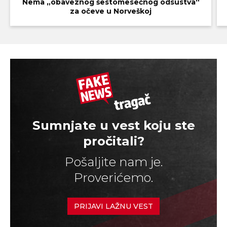
Nema „obaveznog šestomesečnog odsustva“
za očeve u Norveškoj
Sumnjate u vest koju ste
pročitali?
Pošaljite nam je.
Proverićemo.
PRIJAVI LAŽNU VEST