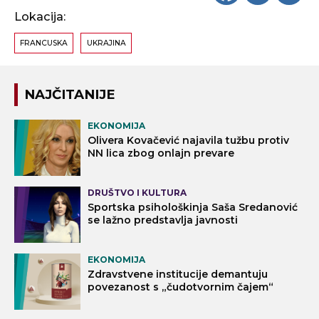
Lokacija:
FRANCUSKA
UKRAJINA
NAJČITANIJE
EKONOMIJA
Olivera Kovačević najavila tužbu protiv
NN lica zbog onlajn prevare
DRUŠTVO I KULTURA
Sportska psihološkinja Saša Sredanović
se lažno predstavlja javnosti
EKONOMIJA
Zdravstvene institucije demantuju
povezanost s „čudotvornim čajem“