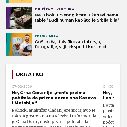
DRUŠTVO I KULTURA
Ne, u holu Crvenog krsta u Ženevi nema
table “Budi human kao što je Srbija bila”
EKONOMIJA
GoSlim čaj: falsifikovan intervju,
fotografije, sajt, ekspert i korisnici
UKRATKO
07/08/2026
04/08/2026
Ne, Crna Gora nije „među prvima
Ne, „blok
pohitala da prizna nezavisno Kosovo
lica mahali
i Metohiju“
Portal 24 se
Politički analitičar Vladan Jeremić izjavio je
plasirali su
tokom gostovanja na televiziji Informer da
video-snimk
je Crna Gora „među prvima pohitala da
početka vojn