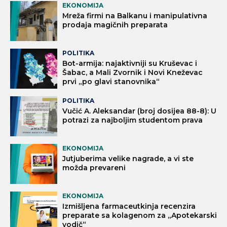
EKONOMIJA
Mreža firmi na Balkanu i manipulativna
prodaja magičnih preparata
POLITIKA
Bot-armija: najaktivniji su Kruševac i
Šabac, a Mali Zvornik i Novi Kneževac
prvi „po glavi stanovnika“
POLITIKA
Vučić A. Aleksandar (broj dosijea 88-8): U
potrazi za najboljim studentom prava
EKONOMIJA
Jutjuberima velike nagrade, a vi ste
možda prevareni
EKONOMIJA
Izmišljena farmaceutkinja recenzira
preparate sa kolagenom za „Apotekarski
vodič“