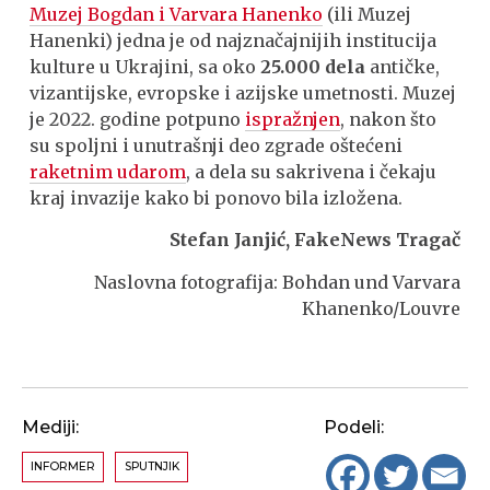
Muzej Bogdan i Varvara Hanenko
(ili Muzej
Hanenki) jedna je od najznačajnijih institucija
kulture u Ukrajini, sa oko
25.000 dela
antičke,
vizantijske, evropske i azijske umetnosti. Muzej
je 2022. godine potpuno
ispražnjen
, nakon što
su spoljni i unutrašnji deo zgrade oštećeni
raketnim udarom
, a dela su sakrivena i čekaju
kraj invazije kako bi ponovo bila izložena.
Stefan Janjić, FakeNews Tragač
Naslovna fotografija: Bohdan und Varvara
Khanenko/Louvre
Mediji:
Podeli:
INFORMER
SPUTNJIK