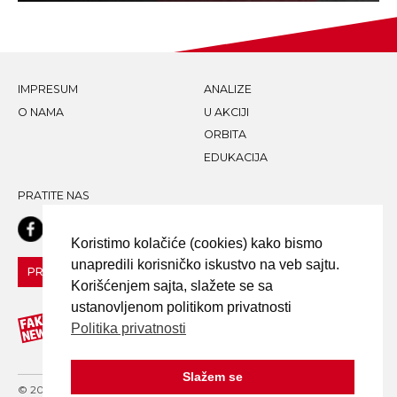
IMPRESUM
ANALIZE
O NAMA
U AKCIJI
ORBITA
EDUKACIJA
PRATITE NAS
Koristimo kolačiće (cookies) kako bismo
unapredili korisničko iskustvo na veb sajtu.
PRIJAVI LAŽNU VEST!
Korišćenjem sajta, slažete se sa
ustanovljenom politikom privatnosti
Politika privatnosti
Slažem se
© 2020 FAKE NEWS TRAGAČ - ALL RIGHTS RESERVED. DESIGN