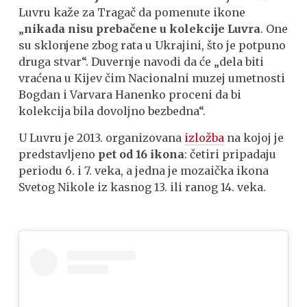
Luvru kaže za Tragač da pomenute ikone
„
nikada nisu prebačene u kolekcije Luvra
. One
su sklonjene zbog rata u Ukrajini, što je potpuno
druga stvar“. Duvernje navodi da će „dela biti
vraćena u Kijev čim Nacionalni muzej umetnosti
Bogdan i Varvara Hanenko proceni da bi
kolekcija bila dovoljno bezbedna“.
U Luvru je 2013. organizovana
izložba
na kojoj je
predstavljeno
pet od 16 ikona
: četiri pripadaju
periodu 6. i 7. veka, a jedna je mozaička ikona
Svetog Nikole iz kasnog 13. ili ranog 14. veka.