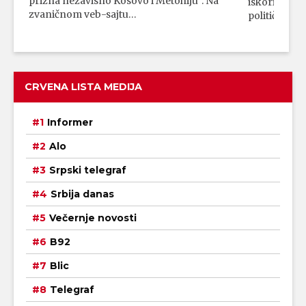
prizna nezavisno Kosovo i Metohiju“. Na
iskorišćava
zvaničnom veb-sajtu…
političkim 
CRVENA LISTA MEDIJA
Informer
Alo
Srpski telegraf
Srbija danas
Večernje novosti
B92
Blic
Telegraf