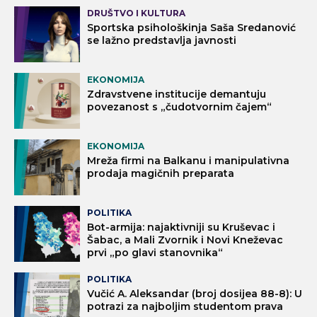
DRUŠTVO I KULTURA
Sportska psihološkinja Saša Sredanović
se lažno predstavlja javnosti
EKONOMIJA
Zdravstvene institucije demantuju
povezanost s „čudotvornim čajem“
EKONOMIJA
Mreža firmi na Balkanu i manipulativna
prodaja magičnih preparata
POLITIKA
Bot-armija: najaktivniji su Kruševac i
Šabac, a Mali Zvornik i Novi Kneževac
prvi „po glavi stanovnika“
POLITIKA
Vučić A. Aleksandar (broj dosijea 88-8): U
potrazi za najboljim studentom prava