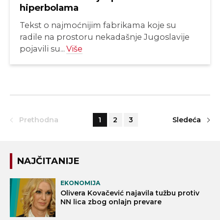
hiperbolama
Tekst o najmoćnijim fabrikama koje su
radile na prostoru nekadašnje Jugoslavije
pojavili su...
Više
Prethodna
1
2
3
Sledeća
NAJČITANIJE
EKONOMIJA
Olivera Kovačević najavila tužbu protiv
NN lica zbog onlajn prevare