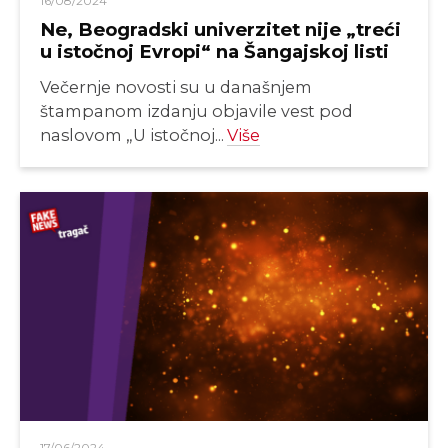
16/08/2024
Ne, Beogradski univerzitet nije „treći
u istočnoj Evropi“ na Šangajskoj listi
Večernje novosti su u današnjem
štampanom izdanju objavile vest pod
naslovom „U istočnoj...
Više
17/06/2024