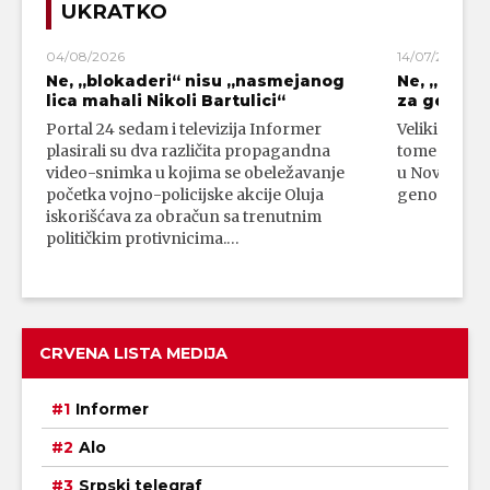
UKRATKO
04/08/2026
14/07/2026
Ne, „blokaderi“ nisu „nasmejanog
Ne, „bloka
lica mahali Nikoli Bartulici“
za genoci
Portal 24 sedam i televizija Informer
Veliki broj 
plasirali su dva različita propagandna
tome da su 
video-snimka u kojima se obeležavanje
u Novom Paz
početka vojno-policijske akcije Oluja
genocidni n
iskorišćava za obračun sa trenutnim
političkim protivnicima.…
CRVENA LISTA MEDIJA
Informer
Alo
Srpski telegraf