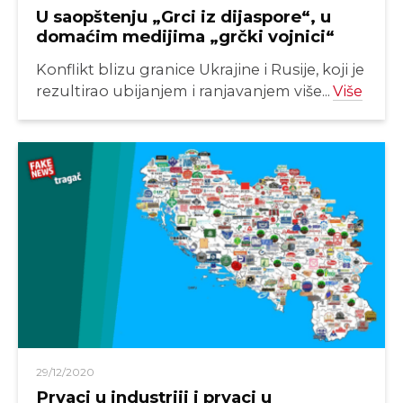
U saopštenju „Grci iz dijaspore“, u
domaćim medijima „grčki vojnici“
Konflikt blizu granice Ukrajine i Rusije, koji je
rezultirao ubijanjem i ranjavanjem više...
Više
29/12/2020
Prvaci u industriji i prvaci u