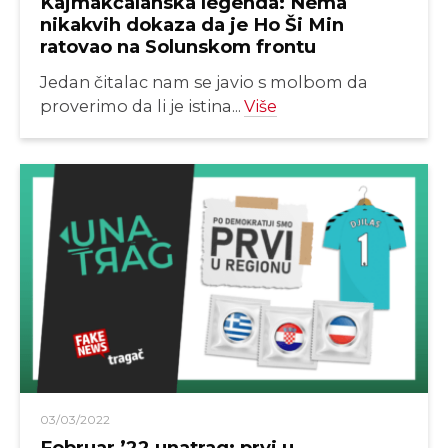
Kajmakčalanska legenda: Nema
nikakvih dokaza da je Ho Ši Min
ratovao na Solunskom frontu
Jedan čitalac nam se javio s molbom da
proverimo da li je istina...
Više
03/03/2022
Februar ’22 unatrag: prvi u