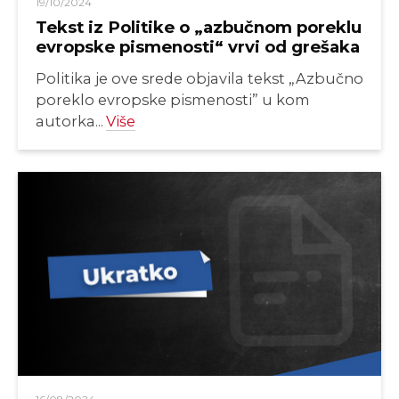
19/10/2024
Tekst iz Politike o „azbučnom poreklu
evropske pismenosti“ vrvi od grešaka
Politika je ove srede objavila tekst „Azbučno
poreklo evropske pismenosti” u kom
autorka...
Više