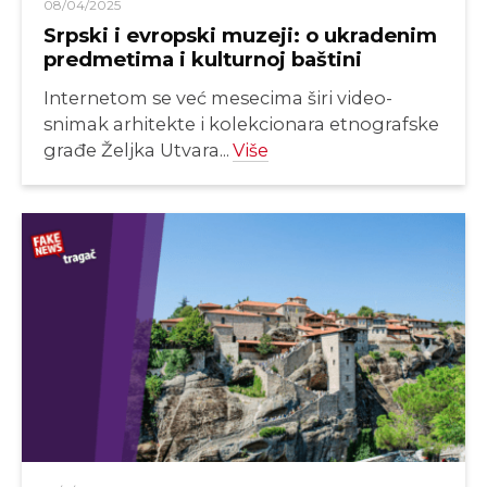
08/04/2025
Srpski i evropski muzeji: o ukradenim
predmetima i kulturnoj baštini
Internetom se već mesecima širi video-
snimak arhitekte i kolekcionara etnografske
građe Željka Utvara...
Više