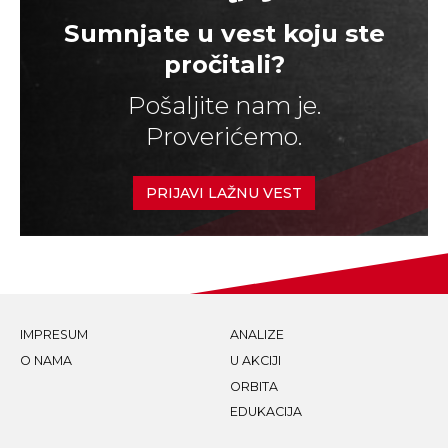
Sumnjate u vest koju ste
pročitali?
Pošaljite nam je.
Proverićemo.
PRIJAVI LAŽNU VEST
IMPRESUM
ANALIZE
O NAMA
U AKCIJI
ORBITA
EDUKACIJA