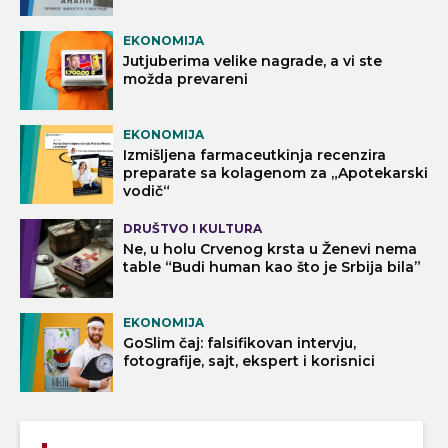
EKONOMIJA
Jutjuberima velike nagrade, a vi ste
možda prevareni
EKONOMIJA
Izmišljena farmaceutkinja recenzira
preparate sa kolagenom za „Apotekarski
vodič“
DRUŠTVO I KULTURA
Ne, u holu Crvenog krsta u Ženevi nema
table “Budi human kao što je Srbija bila”
EKONOMIJA
GoSlim čaj: falsifikovan intervju,
fotografije, sajt, ekspert i korisnici