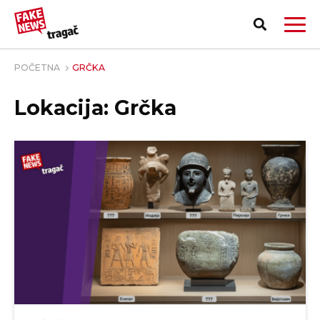
POČETNA
GRČKA
Lokacija: Grčka
PRIJAVI LAŽNU VEST!