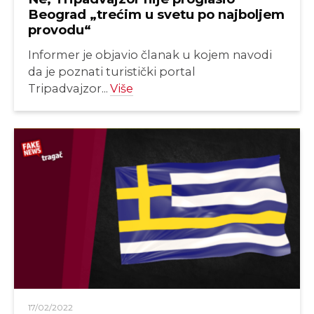
Beograd „trećim u svetu po najboljem
provodu“
Informer je objavio članak u kojem navodi
da je poznati turistički portal
Tripadvajzor...
Više
17/02/2022