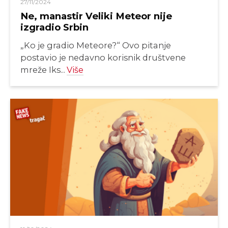
27/11/2024
Ne, manastir Veliki Meteor nije
izgradio Srbin
„Ko je gradio Meteore?“ Ovo pitanje
postavio je nedavno korisnik društvene
mreže Iks...
Više