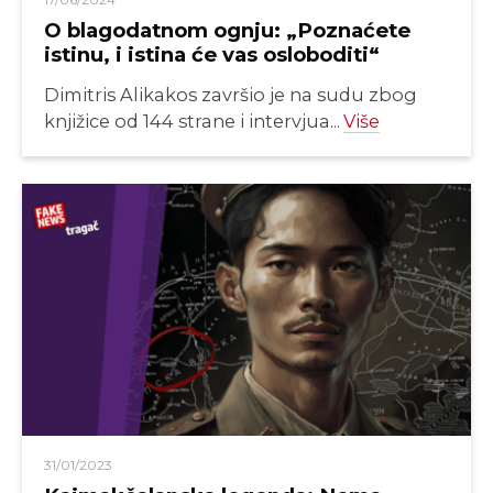
O blagodatnom ognju: „Poznaćete
istinu, i istina će vas osloboditi“
Dimitris Alikakos završio je na sudu zbog
knjižice od 144 strane i intervjua...
Više
31/01/2023