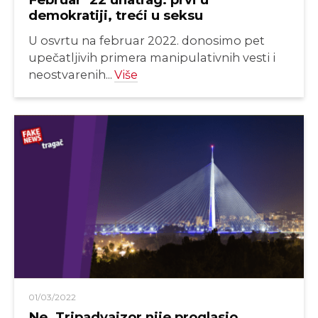
demokratiji, treći u seksu
U osvrtu na februar 2022. donosimo pet
upečatljivih primera manipulativnih vesti i
neostvarenih...
Više
01/03/2022
Ne, Tripadvajzor nije proglasio